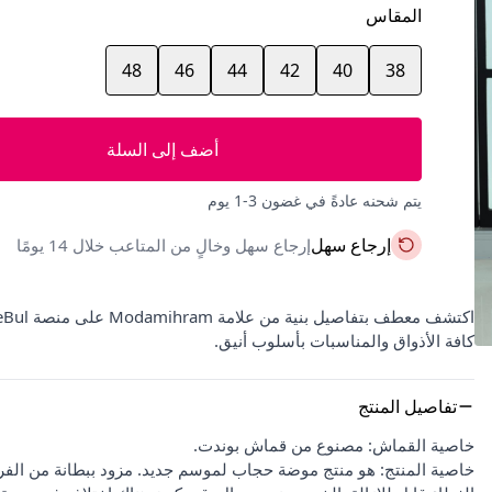
المقاس
48
46
44
42
40
38
أضف إلى السلة
يتم شحنه عادةً في غضون 3-1 يوم
إرجاع سهل
إرجاع سهل وخالٍ من المتاعب خلال 14 يومًا
كافة الأذواق والمناسبات بأسلوب أنيق.
تفاصيل المنتج
خاصية القماش: مصنوع من قماش بوندت.
خاصية المنتج: هو منتج موضة حجاب لموسم جديد. مزود ببطانة من الفرو