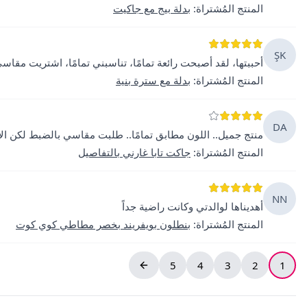
المنتج المُشتراة
:
بدلة بيج مع جاكيت
ŞK
أحببتها، لقد أصبحت رائعة تمامًا، تناسبني تمامًا، اشتريت مقا
المنتج المُشتراة
:
بدلة مع سترة بنية
DA
منتج جميل.. اللون مطابق تمامًا.. طلبت مقاسي بالضبط لكن الأك
المنتج المُشتراة
:
جاكت تابا غارني بالتفاصيل
NN
أهديناها لوالدتي وكانت راضية جداً
المنتج المُشتراة
:
بنطلون بويفريند بخصر مطاطي كوي كوت
5
4
3
2
1