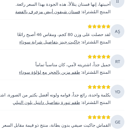
İI
أحببتها، إنها فستان يتلألأ، هذه الجودة بهذا السعر رائعة.
المنتج المُشتراة
:
فستان شيفون أبيض مزخرف بالفضة
AŞ
لقد حصلت على وزن 80 كجم، ومقاس 46 أصبح رائعًا
المنتج المُشتراة
:
جاكيت جينز بتفاصيل شرابة سوداء
RT
جميل جداً، اشتريته لأمي، كان مناسباً تماماً
المنتج المُشتراة
:
طقم مزين بالحجر مع لؤلؤة سوداء
YD
بكلمة واحدة، رائع جداً، قوامه ولونه أفضل بكثير من الصورة، اشتر
المنتج المُشتراة
:
طقم تنورة بتفاصيل دانتيل بلون النيلي
GE
القماش جاكيت صيفي بدون بطانة، منتج ذو قيمة مقابل السعر