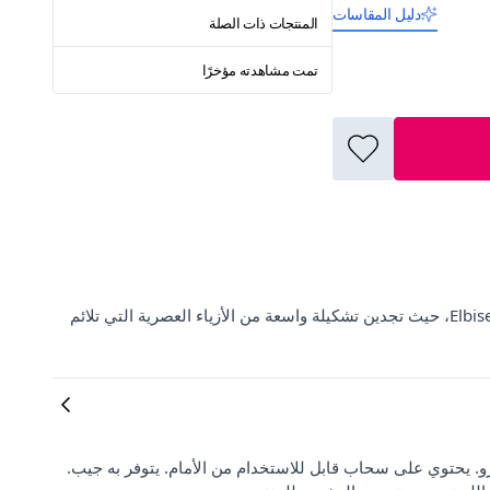
دليل المقاسات
المنتجات ذات الصلة
تمت مشاهدته مؤخرًا
اكتشف معطف بتفاصيل بنية من علامة Modamihram على منصة ElbiseBul، حيث تجدين تشكيلة واسعة من الأزياء العصرية التي تلائم
. يحتوي على سحاب قابل للاستخدام من الأمام. يتوفر به جيب.