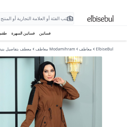
فساتين
فساتين السهرة
طقم
ElbiseBul
معاطف
Modamihram معاطف
معطف بتفاصيل بنية