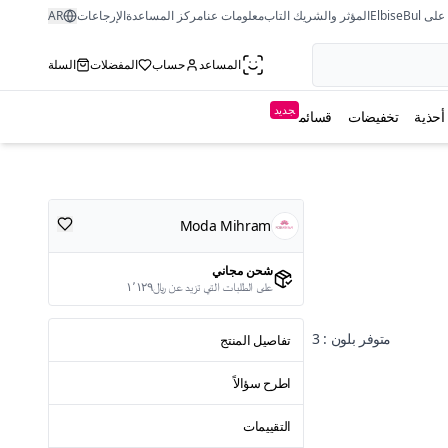
ى ElbiseBul
المؤثر والشريك التاب
معلومات عنا
مركز المساعدة
الإرجاعات
AR
المساعد
حساب
المفضلات
السلة
جديد
أحذية
تخفيضات
قسائم
Moda Mihram
شحن مجاني
على الطلبات التي تزيد عن ﷼١٬١٢٩
متوفر بلون : 3
تفاصيل المنتج
اطرح سؤالاً
التقييمات