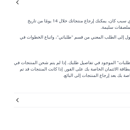
رضا العملاء وتوقعاتهم مهمان بالنسبة لنا. إذا لم تكن راضيًا عن طلبك لأي سبب كان، يمكنك إرجاع منتجاتك خلال 14 يومًا من تاريخ
لملصقات سليمة.
ل إلى الطلب المعني من قسم "طلباتي"، واتباع الخطوات في
 من "مركز دعم الطلبات" الموجود في تفاصيل طلبك. إذا لم يتم شحن المنتجات في
بطاقة الائتمان الخاصة بك على الفور. إذا كانت المنتجات قد تم
صة بك بعد إرجاع المنتجات إلى البائع.