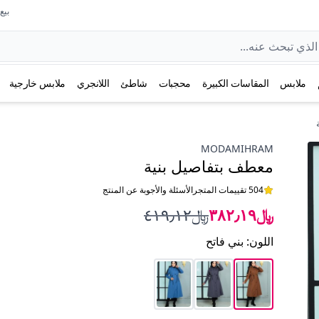
بيع عل
ملابس
المقاسات الكبيرة
محجبات
شاطئ
اللانجري
ملابس خارجية
MODAMIHRAM
معطف بتفاصيل بنية
504 تقييمات المتجر
الأسئلة والأجوبة عن المنتج
﷼٣٨٢٫١٩
﷼٤١٩٫١٢
اللون
:
بني فاتح