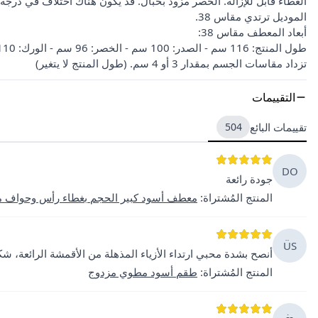
الغطاء قابل للإزالة. الخصر مزود بحبال. قد يكون هناك اختلاف في درجة
الموديل ترتدي مقاس 38.
أبعاد المعطف مقاس 38:
طول المنتج: 116 سم - الصدر: 100 سم - الخصر: 96 سم - الورك: 110 سم
تزداد مقاسات الجسم بمقدار 3 أو 4 سم. (طول المنتج لا يتغير)
التقييمات
تقييمات البائع
504
DO
جودة رائعة
المنتج المُشتراة
:
معطف أسود كبير الحجم بغطاء رأس وحواف 
ÜS
أنصح بشدة محبي ارتداء الأزياء المذهلة من الأقمشة الرائعة، شكر
المنتج المُشتراة
:
طقم أسود مطوي مزدوج