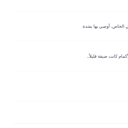
سي الخاص، أوصي بها بشدة.
مام كانت ضيقة قليلاً..