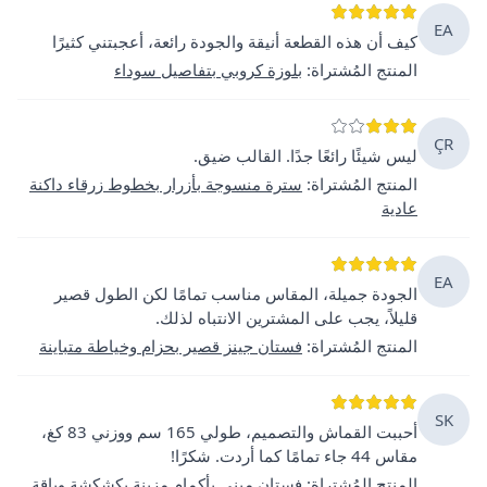
EA
كيف أن هذه القطعة أنيقة والجودة رائعة، أعجبتني كثيرًا
المنتج المُشتراة
:
بلوزة كروبي بتفاصيل سوداء
ÇR
ليس شيئًا رائعًا جدًا. القالب ضيق.
المنتج المُشتراة
:
سترة منسوجة بأزرار بخطوط زرقاء داكنة
عادية
EA
الجودة جميلة، المقاس مناسب تمامًا لكن الطول قصير
قليلاً، يجب على المشترين الانتباه لذلك.
المنتج المُشتراة
:
فستان جينز قصير بحزام وخياطة متباينة
SK
أحببت القماش والتصميم، طولي 165 سم ووزني 83 كغ،
مقاس 44 جاء تمامًا كما أردت. شكرًا!
المنتج المُشتراة
:
فستان ميني بأكمام مزينة بكشكشة وياقة