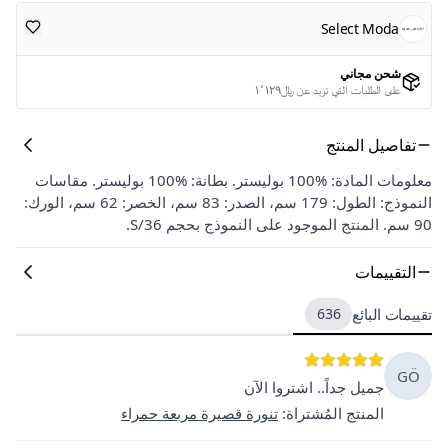
Select Moda
شحن مجاني
على الطلبات التي تزيد عن ﷼١٬١٢٩
تفاصيل المنتج
معلومات المادة: %100 بوليستر. بطانة: %100 بوليستر. مقاسات
النموذج: الطول: 179 سم، الصدر: 83 سم، الخصر: 62 سم، الورك:
90 سم. المنتج الموجود على النموذج بحجم 36/S.
التقييمات
تقييمات البائع
636
GÖ
جميل جداً.. اشتروا الآن
المنتج المُشتراة
:
تنورة قصيرة مربعة حمراء