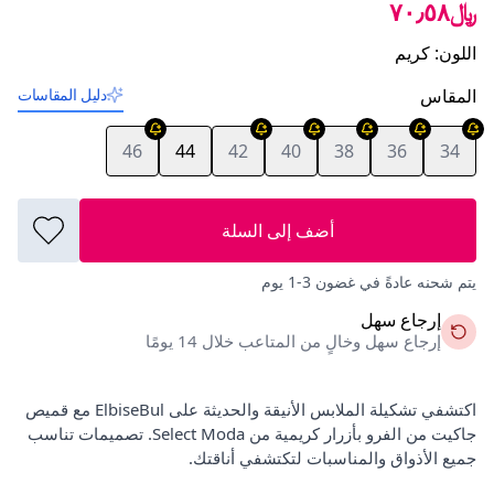
﷼٧٠٫٥٨
اللون
:
كريم
المقاس
دليل المقاسات
46
44
42
40
38
36
34
أضف إلى السلة
يتم شحنه عادةً في غضون 3-1 يوم
إرجاع سهل
إرجاع سهل وخالٍ من المتاعب خلال 14 يومًا
اكتشفي تشكيلة الملابس الأنيقة والحديثة على ElbiseBul مع قميص
جاكيت من الفرو بأزرار كريمية من Select Moda. تصميمات تناسب
جميع الأذواق والمناسبات لتكتشفي أناقتك.