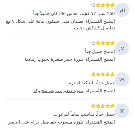
ŞH
160 سم، 57 كجم، مقاس 36، كان جميلاً جداً.
المنتج المُشتراة
:
فستان ميني شيفون بياقة على شكل V مع
تفاصيل كشكش وجيب
JM
المنتج جميل جداً
المنتج المُشتراة
:
تنورة جينز صغيرة بجيوب رمادية
VA
جميل جداً، بالتأكيد اشترِه
المنتج المُشتراة
:
تنورة صغيرة مربعة محبوكة
SE
جميل جداً، مناسب تماماً للدعوات
المنتج المُشتراة
:
بلوزة منسوجة بتفاصيل حزام على الخصر