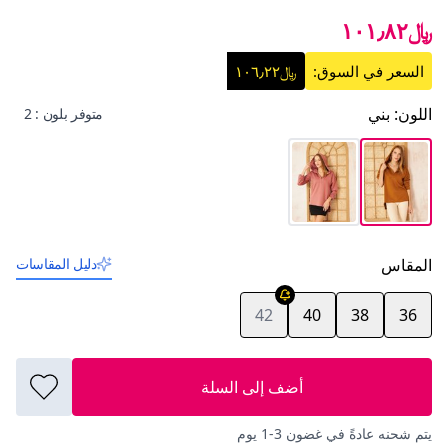
﷼١٠١٫٨٢
السعر في السوق:
﷼١٠٦٫٢٢
اللون
:
بني
متوفر بلون : 2
المقاس
دليل المقاسات
42
40
38
36
أضف إلى السلة
يتم شحنه عادةً في غضون 3-1 يوم