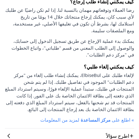
كيف يمكنني إنشاء طلب إرجاع؟
رضا العملاء وتوقعاتهم مهمان بالنسبة لنا. إذا لم تكن راضيًا عن طلبك
لأي سبب كان، يمكنك إرجاع منتجاتك خلال 14 يومًا من تاريخ
استلامك لها، بشرط أن تكون في تغليفها الأصلي، غير مستخدمة،
ومع الملصقات سليمة.
يمكنك بدء عملية الإرجاع عن طريق تسجيل الدخول إلى حسابك،
والوصول إلى الطلب المعني من قسم "طلباتي"، واتباع الخطوات
في "مركز دعم الطلبات".
كيف يمكنني إلغاء طلبي؟
لإلغاء طلبك على ElbiseBul، يمكنك إنشاء طلب إلغاء من "مركز
دعم الطلبات" الموجود في تفاصيل طلبك. إذا لم يتم شحن
المنتجات في طلبك، ستبدأ عملية الإلغاء فورًا، وسيتم استرداد المبلغ
الذي دفعته إلى بطاقة الائتمان الخاصة بك على الفور. إذا كانت
المنتجات قد تم شحنها بالفعل، سيتم استرداد المبلغ الذي دفعته إلى
بطاقة الائتمان الخاصة بك بعد إرجاع المنتجات إلى البائع.
»
اطلع على
مركز المساعدة
لمزيد من المعلومات
اطرح سؤالاً