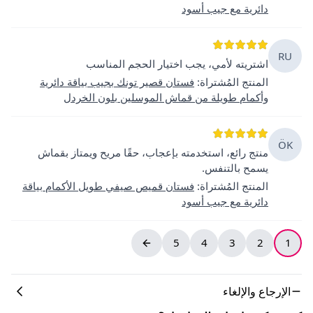
دائرية مع جيب أسود
RU
اشتريته لأمي، يجب اختيار الحجم المناسب
المنتج المُشتراة
:
فستان قصير تونك بجيب بياقة دائرية
وأكمام طويلة من قماش الموسلين بلون الخردل
ÖK
منتج رائع، استخدمته بإعجاب، حقًا مريح ويمتاز بقماش
يسمح بالتنفس.
المنتج المُشتراة
:
فستان قميص صيفي طويل الأكمام بياقة
دائرية مع جيب أسود
5
4
3
2
1
الإرجاع والإلغاء