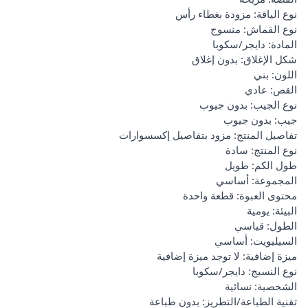
نوع الياقة: مزودة بغطاء رأس
نوع القماش: منسوج
المادة: دايجر/سكوبا
شكل الإغلاق: بدون إغلاق
اللون: بني
القص: عادي
نوع الجيب: بدون جيوب
جيب: بدون جيوب
تفاصيل المنتج: مزود بتفاصيل إكسسوارات
نوع المنتج: سادة
طول الكم: طويل
المجموعة: أساسي
محتوى العبوة: قطعة واحدة
البيئة: يومية
الطول: قياسي
السيليويت: أساسي
ميزة إضافية: لا توجد ميزة إضافية
نوع النسيج: دايجر/سكوبا
الشخصية: نسائية
تقنية الطباعة/التطريز: بدون طباعة