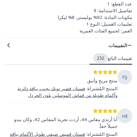
عدد القطع: 1
تفاصيل الاستدامة: لا
مكونات المادة: 92% بوليستر، 8% ليكرا
تعليمات الغسيل: النوع 1
العمر: لجميع الفئات العمرية
التقييمات
تقييمات البائع
232
FŞ
منتج مريح وأنيق
المنتج المُشتراة
:
فستان قصير تونك بجيب بياقة دائرية
وأكمام طويلة من قماش الموسلين بلون الخردل
HE
أنا أرتدي مقاس 44، أردت تجربة المقاس 42، وكان يبدو
جميلاً حقاً.
المنتج المُشتراة
:
فستان قميص صيفي طويل الأكمام بياقة