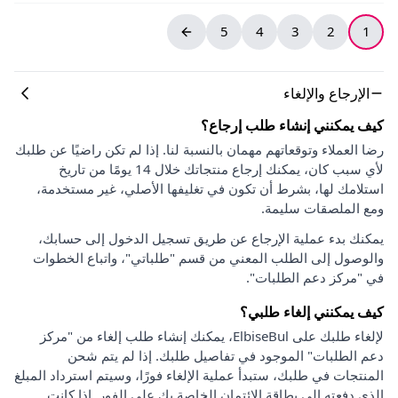
5
4
3
2
1
الإرجاع والإلغاء
كيف يمكنني إنشاء طلب إرجاع؟
رضا العملاء وتوقعاتهم مهمان بالنسبة لنا. إذا لم تكن راضيًا عن طلبك
لأي سبب كان، يمكنك إرجاع منتجاتك خلال 14 يومًا من تاريخ
استلامك لها، بشرط أن تكون في تغليفها الأصلي، غير مستخدمة،
ومع الملصقات سليمة.
يمكنك بدء عملية الإرجاع عن طريق تسجيل الدخول إلى حسابك،
والوصول إلى الطلب المعني من قسم "طلباتي"، واتباع الخطوات
في "مركز دعم الطلبات".
كيف يمكنني إلغاء طلبي؟
لإلغاء طلبك على ElbiseBul، يمكنك إنشاء طلب إلغاء من "مركز
دعم الطلبات" الموجود في تفاصيل طلبك. إذا لم يتم شحن
المنتجات في طلبك، ستبدأ عملية الإلغاء فورًا، وسيتم استرداد المبلغ
الذي دفعته إلى بطاقة الائتمان الخاصة بك على الفور. إذا كانت