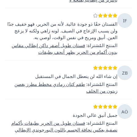
IF
الفستان حقًا ذو جودة عالية. لأنه من الحرير، فهو خفيف جدًا
ولن يسبب الإزعاج في الصيف. لونه زاهي ولكنه لا يزعج
العين. أنيق ومريح في نفس الوقت، أوصي به.
المنتج المُشتراة
:
فستان طويل أصفر داكن إيطالي مقاس
بدون أكمام من الحرير يظهر أنحف بطبقات
ZB
إن شاء الله لن يتعطل الجمال في المستقبل
المنتج المُشتراة
:
طقم كتان رمادي مخطط مطرز بغصن
زيتون من الخلف
AÖ
جميل أنيق عالي الجودة
المنتج المُشتراة
:
فستان طويل من الحرير بطبقات بأكمام
نصفية يعكس نحافة الجسم باللون البورجوندي الإيطالي