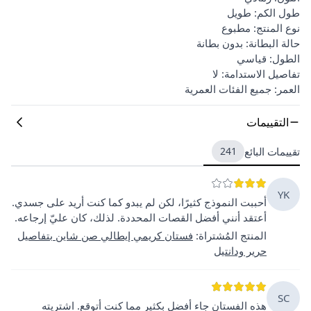
طول الكم: طويل
نوع المنتج: مطبوع
حالة البطانة: بدون بطانة
الطول: قياسي
تفاصيل الاستدامة: لا
العمر: جميع الفئات العمرية
التقييمات
تقييمات البائع
241
YK
أحببت النموذج كثيرًا، لكن لم يبدو كما كنت أريد على جسدي.
أعتقد أنني أفضل القصات المحددة. لذلك، كان عليّ إرجاعه.
المنتج المُشتراة
:
فستان كريمي إيطالي صن شاين بتفاصيل
حرير ودانتيل
SC
هذه الفستان جاء أفضل بكثير مما كنت أتوقع. اشتريته