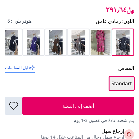
﷼٢٩١٫٦٤
اللون
:
رمادي غامق
متوفر بلون : 6
المقاس
دليل المقاسات
Standart
أضف إلى السلة
يتم شحنه عادةً في غضون 3-1 يوم
إرجاع سهل
إرجاع سهل وخالٍ من المتاعب خلال 14 يومًا