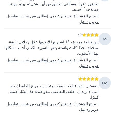
لحضور دعوة، وسألني الجميع من أين اشتريته. يبدو جودته
جيدة جداً. أحببته.
المنتج المُشتراة
:
فستان كريمي إيطالي صن شاين بتفاصيل
حرير ودانتيل
AY
إنها قطعة مميزة حقًا. اشتريتها لأرتديها خلال رحلاتي. أنيقة
ومختلفة جدًا. كانت واسعة بعض الشيء، لكنني أحببت شكلها
بهذا الأسلوب.
المنتج المُشتراة
:
فستان كريمي إيطالي صن شاين بتفاصيل
حرير ودانتيل
EM
الفستان رائع! قطعة صيفية بامتياز. إنه مريح للغاية لدرجة
أنني لا أريد أن أخلعه. التفاصيل تبدو جيدة جدًا أيضًا. أحببته
كثيرًا.
المنتج المُشتراة
:
فستان كريمي إيطالي صن شاين بتفاصيل
حرير ودانتيل