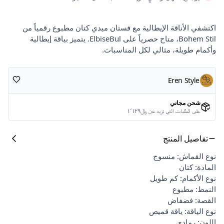
اكتشفي الأناقة الإيطالية مع فستان ميدي كتان مطبوع رقمياً من
Bohem Stil، متاح حصرياً على ElbiseBul. يتميز بياقة إيطالية
وأكمام طويلة، مثالي لكل المناسبات.
Eren Style
شحن مجاني
على الطلبات التي تزيد عن ﷼١٬١٢٩
تفاصيل المنتج
نوع القماش: منسوج
المادة: كتان
نوع الأكمام: كم طويل
النمط: مطبوع
القصة: فضفاض
نوع الياقة: ياقة قميص
اللون: رمادي