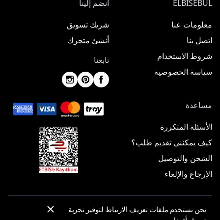
ELBISEBUL
انضم إلينا
معلومات عنا
شريك تسويق
اتصل بنا
أنشئ متجرك
شروط الاستخدام
تابعنا
سياسة الخصوصية
مساعدة
الأسئلة المتكررة
كيف يمكنني تقديم طلب؟
الشحن والتوصيل
الإرجاع والإلغاء
نحن نستخدم ملفات تعريف الارتباط لتوفير تجربة
© 2025 ElbiseBul -
جميع الحقوق محفوظة