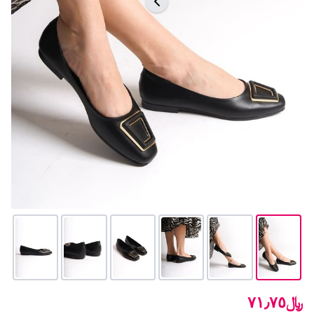
﷼٧١٫٧٥