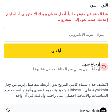
اللون
:
أسود
هذا المنتج غير متوفر حالياً. أدخل عنوان بريدك الإلكتروني أدناه ليتم
إعلامك عندما يعود إلى المخزون.
أبلغني
إرجاع سهل
إرجاع سهل وخالٍ من المتاعب خلال 14 يومًا
اكتشف حذاء سيياه كايلي المريح بدون أربطة بتفاصيل إبزيم من Joy
Ayakkabı على ElbiseBul. يتميز بتصميم عصري وأنيق يناسب جميع
المناسبات والأنماط. احصلي على راحتك وأناقتك في آن واحد.
Joy Ayakkabı