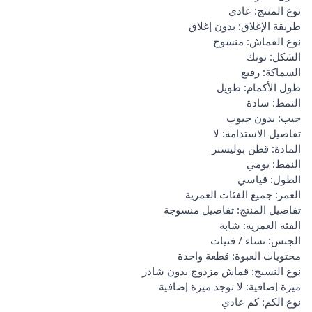
نوع المنتج: عادي
طريقة الإغلاق: بدون إغلاق
نوع القماش: منسوج
الشكل: تونك
السماكة: رفيع
طول الأكمام: طويل
النمط: سادة
جيب: بدون جيوب
تفاصيل الاستدامة: لا
المادة: قطن بوليستر
النمط: يومي
الطول: قياسي
العمر: جميع الفئات العمرية
تفاصيل المنتج: تفاصيل منسوجة
الفئة العمرية: شابة
الجنس: نساء / فتيات
محتويات العبوة: قطعة واحدة
نوع النسيج: قماش مزدوج بدون شادر
ميزة إضافية: لا توجد ميزة إضافية
نوع الكم: كم عادي