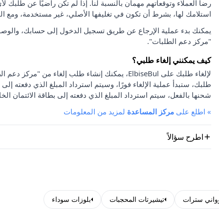
استلامك لها، بشرط أن تكون في تغليفها الأصلي، غير مستخدمة، ومع ا
يمكنك بدء عملية الإرجاع عن طريق تسجيل الدخول إلى حسابك، والوصو
"مركز دعم الطلبات".
كيف يمكنني إلغاء طلبي؟
لإلغاء طلبك على ElbiseBul، يمكنك إنشاء طلب إلغاء
طلبك، ستبدأ عملية الإلغاء فورًا، وسيتم استرداد المبلغ الذي دفعته إلى 
شحنها بالفعل، سيتم استرداد المبلغ الذي دفعته إلى بطاقة الائتمان الخا
»
اطلع على
مركز المساعدة
لمزيد من المعلومات
اطرح سؤالاً
واني سترات
تيشيرتات المحجبات
بلوزات سوداء