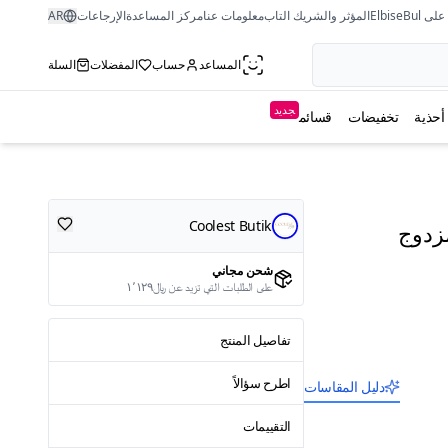
ى ElbiseBul
المؤثر والشريك التاب
معلومات عنا
مركز المساعدة
الإرجاعات
AR
المساعد
حساب
المفضلات
السلة
جديد
أحذية
تخفيضات
قسائم
Coolest Butik
زدوج
شحن مجاني
على الطلبات التي تزيد عن ﷼١٬١٢٩
تفاصيل المنتج
اطرح سؤالاً
دليل المقاسات
التقييمات