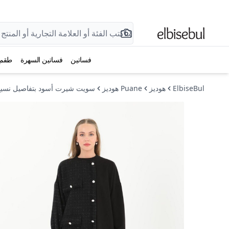
فساتين
فساتين السهرة
طقم
ElbiseBul
هوديز
Puane هوديز
سويت شيرت أسود بتفاصيل نسي