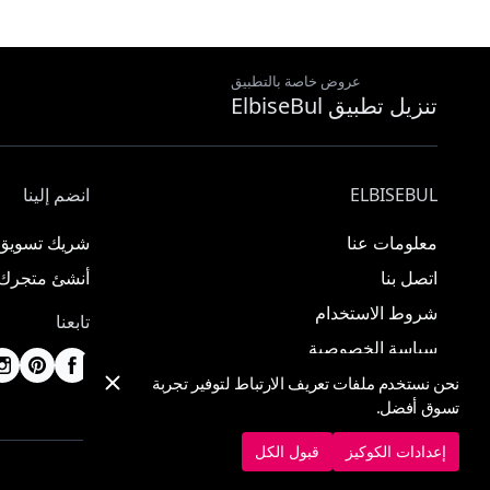
عروض خاصة بالتطبيق
تنزيل تطبيق ElbiseBul
ELBISEBUL
انضم إلينا
معلومات عنا
شريك تسويق
اتصل بنا
أنشئ متجرك
شروط الاستخدام
تابعنا
سياسة الخصوصية
نحن نستخدم ملفات تعريف الارتباط لتوفير تجربة
تسوق أفضل.
إعدادات الكوكيز
قبول الكل
© 2025 ElbiseBul -
جميع الحقوق محفوظة