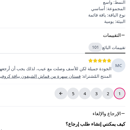
النمط: واسع
المجموعة: أساسي
نوع الياقة: ياقة قائمة
البيئة: يومية
التقييمات
تقييمات البائع
101
MC
الجودة جميلة لكن للأسف وصلت مع عيب، لذلك يجب أن أرجعها
المنتج المُشتراة
:
فستان سهرة من قماش الشيفون بياقة كروفيزي
5
4
3
2
1
الإرجاع والإلغاء
كيف يمكنني إنشاء طلب إرجاع؟