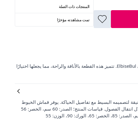
المنتجات ذات الصلة
تمت مشاهدته مؤخرًا
اكتشف سويت شيرت Puane الأسود بتفاصيل نسيج قماش مزدوج على ElbiseBul. تتميز هذه القطعة بالأناقة والراحة، مما يجعلها اختيارًا
ة لتصميمه البسيط مع تفاصيل الحياكة. يوفر قماش الخيوط
المزدوجة الناعم راحة ويبرز أناقتك. إنه الطريق المثالي لتكوني أنيقة خلال انتقال الفصول. قياسات المنتج؛ الصدر: 60 سم، الخصر: 56