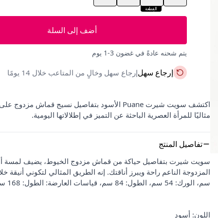
القطعة
الأخيرة
أضف إلى السلة
يتم شحنه عادةً في غضون 3-1 يوم
إرجاع سهل
إرجاع سهل وخالٍ من المتاعب خلال 14 يومًا
مثاليًا للمرأة العصرية الباحثة عن التميز في إطلالاتها اليومية.
تفاصيل المنتج
سويت شيرت بتفاصيل حياكة من قماش مزدوج الخيوط، يضيف لمسة أنيق
سم، الورك: 54 سم، الطول: 84 سم، قياسات العارضة: الطول: 168 سم، الصدر: 85، الخصر: 65، الورك: 90، الوزن: 55
اللون: أسود