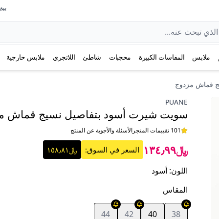
بيع عل
ملابس
المقاسات الكبيرة
محجبات
شاطئ
اللانجري
ملابس خارجية
ج قماش مزدوج
PUANE
سويت شيرت أسود بتفاصيل نسيج قماش م
101 تقييمات المتجر
الأسئلة والأجوبة عن المنتج
﷼١٣٤٫٩٩
السعر في السوق:
﷼١٥٨٫٨١
اللون
:
أسود
المقاس
44
42
40
38