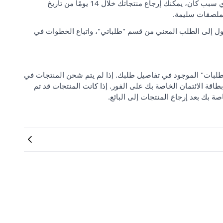
رضا العملاء وتوقعاتهم مهمان بالنسبة لنا. إذا لم تكن راضيًا عن طلبك لأي سبب كان، يمكنك إرجاع منتجاتك خلال 14 يومًا من تاريخ
لملصقات سليمة.
ل إلى الطلب المعني من قسم "طلباتي"، واتباع الخطوات في
 من "مركز دعم الطلبات" الموجود في تفاصيل طلبك. إذا لم يتم شحن المنتجات في
بطاقة الائتمان الخاصة بك على الفور. إذا كانت المنتجات قد تم
صة بك بعد إرجاع المنتجات إلى البائع.