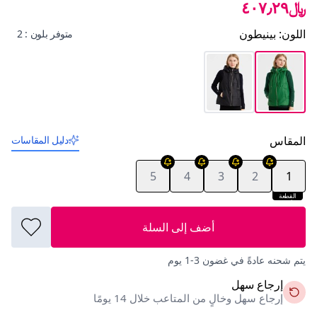
﷼٤٠٧٫٢٩
اللون
:
بينيطون
متوفر بلون : 2
المقاس
دليل المقاسات
5
4
3
2
1
القطعة
الأخيرة
أضف إلى السلة
يتم شحنه عادةً في غضون 3-1 يوم
إرجاع سهل
إرجاع سهل وخالٍ من المتاعب خلال 14 يومًا