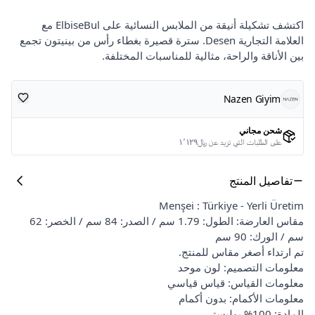
اكتشف تشكيلة أنيقة من الملابس النسائية على ElbiseBul مع
العلامة التجارية Desen. سترة قصيرة بغطاء رأس من بينيتون تجمع
بين الأناقة والراحة، مثالية للمناسبات المختلفة.
Nazen Giyim
شحن مجاني
على الطلبات التي تزيد عن ﷼١٬١٢٩
تفاصيل المنتج
Menşei : Türkiye - Yerli Üretim
مقاس العارضة: الطول: 1.79 سم / الصدر: 84 سم / الخصر: 62
سم / الورك: 90 سم
تم ارتداء أصغر مقاس للمنتج.
معلومات التصميم: لون موحد
معلومات القياس: قياس قياسي
معلومات الأكمام: بدون أكمام
المادة: 100% بوليستر