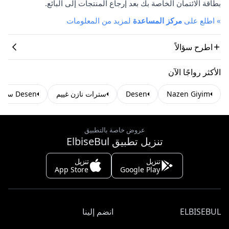
بطاقة الائتمان الخاصة بك بعد إرجاع المنتجات إلى البائع.
»
اطلع على
مركز المساعدة
لمزيد من المعلومات
اطرح سؤالاً
الأكثر رواجًا الآن
Nazen Giyim
Desen
سترات نازن غييم
Desen سترات
عروض خاصة بالتطبيق
تنزيل تطبيق ElbiseBul
تنزيل
تنزيل
App Store
Google Play
ELBISEBUL
انضم إلينا