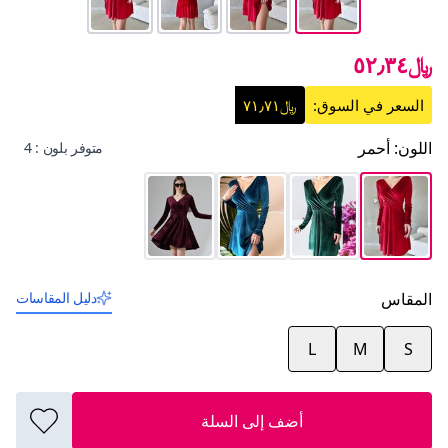
﷼٥٢٫٣٤
السعر في السوق:
﷼٧١٫٧١
اللون
:
أحمر
متوفر بلون : 4
المقاس
دليل المقاسات
L
M
S
أضف إلى السلة