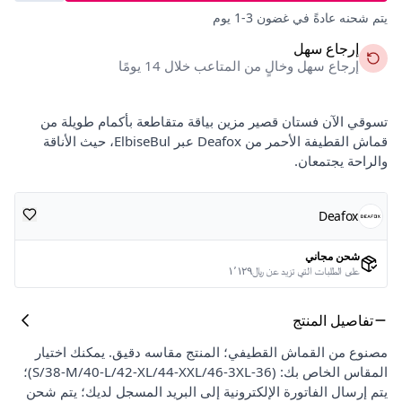
يتم شحنه عادةً في غضون 3-1 يوم
إرجاع سهل
إرجاع سهل وخالٍ من المتاعب خلال 14 يومًا
تسوقي الآن فستان قصير مزين بياقة متقاطعة بأكمام طويلة من
قماش القطيفة الأحمر من Deafox عبر ElbiseBul، حيث الأناقة
والراحة يجتمعان.
Deafox
شحن مجاني
على الطلبات التي تزيد عن ﷼١٬١٢٩
تفاصيل المنتج
مصنوع من القماش القطيفي؛ المنتج مقاسه دقيق. يمكنك اختيار
المقاس الخاص بك: (36-S/38-M/40-L/42-XL/44-XXL/46-3XL)؛
يتم إرسال الفاتورة الإلكترونية إلى البريد المسجل لديك؛ يتم شحن