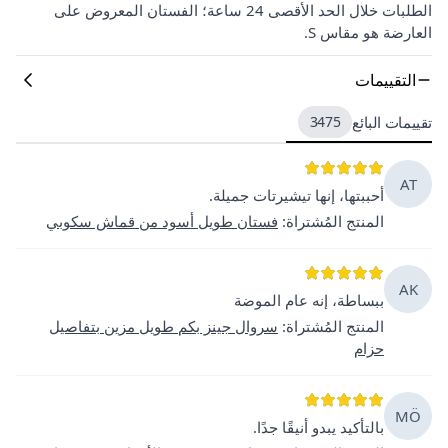
الطلبات خلال الحد الأقصى 24 ساعة؛ الفستان المعروض على
العارضة هو مقاس S.
التقييمات
تقييمات البائع
3475
AT
أحببتها، إنها تيشيرتات جميلة.
المنتج المُشتراة
:
فستان طويل أسود من قماش سكوبي
AK
ببساطة، إنه عام الموضة
المنتج المُشتراة
:
سروال جينز بكم طويل مزين بتفاصيل
حزام
MÖ
بالتأكيد يبدو أنيقًا جدًا.