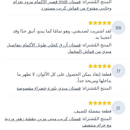
المنتج المُشتراة
:
فستان midi قصير الأكمام مزود بحزام
وجانبي مفتوح من قماش كريب مستورد
BB
لقد اشتريت لصديقتي، وهو تمامًا كما يبدو، أنيق جدًا وقد
أعجبنا به.
المنتج المُشتراة
:
فستان أزرق كحلي طويل الأكمام بتفاصيل
ميدي من قماش المخمل
İT
قطعة إنقاذ يمكن الحصول على كل الألوان، لا تظهر ما
بداخلها ومريحة جداً.
المنتج المُشتراة
:
فستان ميدي بلوزة خضراء مقصوصة
JS
قطعة مفضلة للصيف.
المنتج المُشتراة
:
فستان كريب ميني مزين بنقشة زهور وردية
مع حزام منتصف