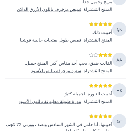
مريح وجميل جداً.
المنتج المُشتراة
:
قميص مزخرف باللون الأزرق الداكن
ÇK
أحببت ذلك.
المنتج المُشتراة
:
قميص طويل بفتحات جانبية فوشيا
AA
القالب ضيق، يجب أخذ مقاس أكبر. المنتج جميل.
المنتج المُشتراة
:
سترة مزخرفة بالنص الأسود
HK
أحببت التنورة الجميلة كثيرًا.
المنتج المُشتراة
:
تنورة طويلة مطبوعة باللون الأسود
GT
أحببتها، أنا حامل في الشهر السادس ونصف ووزني 72 كجم،
مقاس S كان مناسبًا تمامًا.