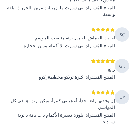
المنتج المُشتراة
:
تي شيرت ملون بيازة مزين بالخرز ذو ياقة
واسعة
SÇ
أحببت القماش الجميل، إنه مناسب للموسم.
المنتج المُشتراة
:
تي شيرت بلا أكمام مزين بحجارة
GK
رائع
المنتج المُشتراة
:
كنزة تريكو مخططة إكرو
ÜY
إن وقفتها رائعة جداً، أعجبتني كثيراً، يمكن ارتداؤها في كل
المواسم.
المنتج المُشتراة
:
بلوزة قصيرة الأكمام ذات ياقة دائرية
سوداء