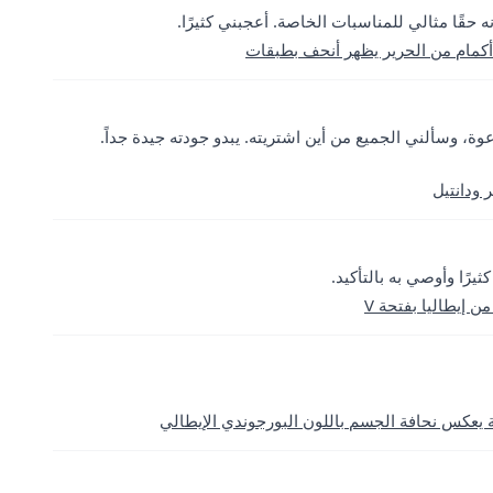
 حقًا مثالي للمناسبات الخاصة. أعجبني كثيرًا.
كمام من الحرير يظهر أنحف بطبقات
ة، وسألني الجميع من أين اشتريته. يبدو جودته جيدة جداً.
ودانتيل
رًا وأوصي به بالتأكيد.
 إيطاليا بفتحة V
يعكس نحافة الجسم باللون البورجوندي الإيطالي