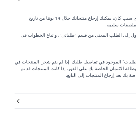
رضا العملاء وتوقعاتهم مهمان بالنسبة لنا. إذا لم تكن راضيًا عن طلبك لأي سبب كان، يمكنك إرجاع منتجاتك خلال 14 يومًا من تاريخ
لملصقات سليمة.
ل إلى الطلب المعني من قسم "طلباتي"، واتباع الخطوات في
 من "مركز دعم الطلبات" الموجود في تفاصيل طلبك. إذا لم يتم شحن المنتجات في
بطاقة الائتمان الخاصة بك على الفور. إذا كانت المنتجات قد تم
صة بك بعد إرجاع المنتجات إلى البائع.