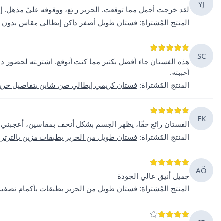
YJ
لقد خرجت أجمل مما توقعت. الحرير رائع، ووقوفه عليّ مذهل. إنه
المنتج المُشتراة
:
فستان طويل أصفر داكن إيطالي مقاس بدون أ
SC
هذه الفستان جاء أفضل بكثير مما كنت أتوقع. اشتريته لحضور دعو
أحببته.
المنتج المُشتراة
:
فستان كريمي إيطالي صن شاين بتفاصيل حرير 
FK
الفستان رائع حقًا، يظهر الجسم بشكل أنحف بمقاسين، أعجبني كثي
المنتج المُشتراة
:
فستان طويل من الحرير بطبقات مزين بالترتر من
AÖ
جميل أنيق عالي الجودة
المنتج المُشتراة
:
فستان طويل من الحرير بطبقات بأكمام نصفية 