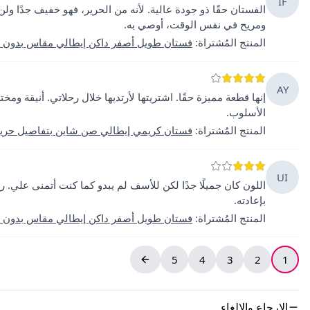
IF
الفستان حقًا ذو جودة عالية. لأنه من الحرير، فهو خفيف جدًا ول
ومريح في نفس الوقت، أوصي به.
المنتج المُشتراة
:
فستان طويل أصفر داكن إيطالي مقاس بدون أ
AY
إنها قطعة مميزة حقًا. اشتريتها لأرتديها خلال رحلاتي. أنيقة وم
الأسلوب.
المنتج المُشتراة
:
فستان كريمي إيطالي صن شاين بتفاصيل حرير 
UI
اللون كان جميلًا جدًا لكن للأسف لم يبدو كما كنت أتمنى علي.
بإعادته.
المنتج المُشتراة
:
فستان طويل أصفر داكن إيطالي مقاس بدون أ
5
4
3
2
1
الإرجاع والإلغاء