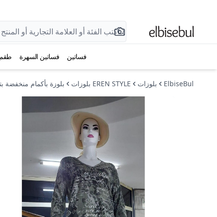
فساتين
فساتين السهرة
طقم
ElbiseBul
بلوزات
EREN STYLE بلوزات
بلوزة بأكمام منخفضة بتصميم إيطالي وياق