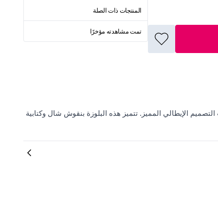
المنتجات ذات الصلة
تمت مشاهدته مؤخرًا
حدث صيحات الموضة مع ElbiseBul وبلوزة EREN STYLE ذات التصميم الإيطالي المميز. تتميز هذه البلوزة بنقوش شال وكتابية