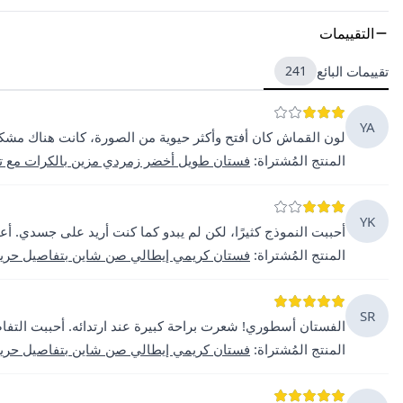
التقييمات
تقييمات البائع
241
YA
لون القماش كان أفتح وأكثر حيوية من الصورة، كانت هناك مشكلة
المنتج المُشتراة
:
فستان طويل أخضر زمردي مزين بالكرات مع تف
YK
أحببت النموذج كثيرًا، لكن لم يبدو كما كنت أريد على جسدي. أع
المنتج المُشتراة
:
فستان كريمي إيطالي صن شاين بتفاصيل حرير 
SR
الفستان أسطوري! شعرت براحة كبيرة عند ارتدائه. أحببت التفاصيل 
المنتج المُشتراة
:
فستان كريمي إيطالي صن شاين بتفاصيل حرير 