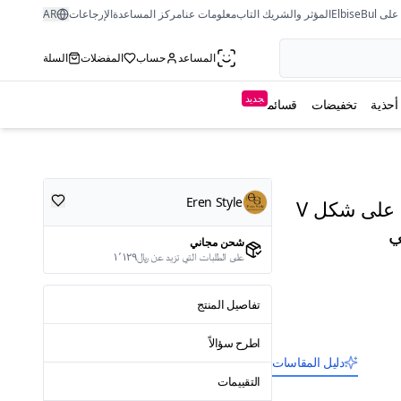
ى ElbiseBul
المؤثر والشريك التاب
معلومات عنا
مركز المساعدة
الإرجاعات
AR
المساعد
حساب
المفضلات
السلة
جديد
أحذية
تخفيضات
قسائم
Eren Style
بلوزة بأكمام منخفضة بتصميم إيطالي وياقة على شكل V
ي
شحن مجاني
على الطلبات التي تزيد عن ﷼١٬١٢٩
تفاصيل المنتج
اطرح سؤالاً
دليل المقاسات
التقييمات