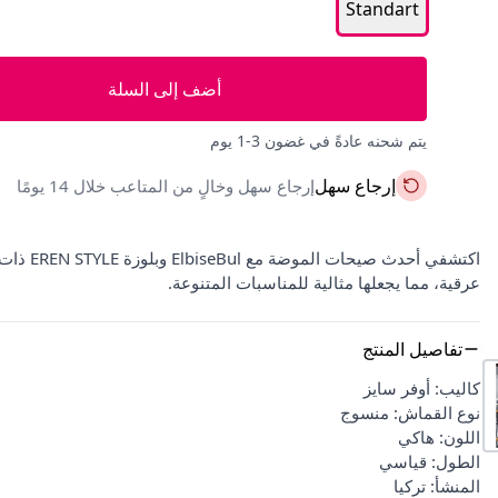
Standart
أضف إلى السلة
يتم شحنه عادةً في غضون 3-1 يوم
إرجاع سهل
إرجاع سهل وخالٍ من المتاعب خلال 14 يومًا
اكتشفي أ
عرقية، مما يجعلها مثالية للمناسبات المتنوعة.
تفاصيل المنتج
كاليب: أوفر سايز
نوع القماش: منسوج
اللون: هاكي
الطول: قياسي
المنشأ: تركيا