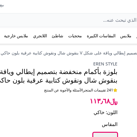
بيع عل
ملابس
المقاسات الكبيرة
محجبات
شاطئ
اللانجري
ملابس خارجية
ة على شكل V بنقوش شال ونقوش كتابية عرقية بلون حاكي
EREN STYLE
بنقوش شال ونقوش كتابية عرقية بلون حاك
241 تقييمات المتجر
الأسئلة والأجوبة عن المنتج
﷼١١٣٫٦٨
اللون
:
خاكي
المقاس