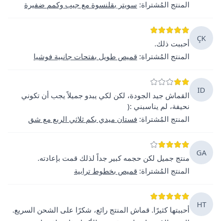
المنتج المُشتراة
:
سويتر بقلنسوة مع جيب وكمم ضفيرة
ÇK
أحببت ذلك.
المنتج المُشتراة
:
قميص طويل بفتحات جانبية فوشيا
ID
القماش جيد الجودة، لكن لكي يبدو جميلاً يجب أن تكوني
نحيفة، لم يناسبني :(
المنتج المُشتراة
:
فستان ميدي بكم ثلاثي الربع مع شق
GA
منتج جميل لكن حجمه كبير جداً لذلك قمت بإعادته.
المنتج المُشتراة
:
قميص بخطوط ترابية
HT
أحببتها كثيرًا. قماش المنتج رائع، شكرًا على الشحن السريع.