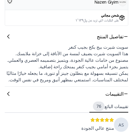
Nazen Giyim
شحن مجاني
على الطلبات التي تزيد عن ﷼١٬١٢٩
تفاصيل المنتج
سويت شيرت بيج بكج بجيب كنغر
هذا السويت شيرت يضيف لمسة من الأناقة إلى خزانة ملابسك.
مصنوع من خامات عالية الجودة، ويتميز بتصميمه العصري والعملي.
يتميز بجزء أمامي بجيب كنغر يمنحك راحة إضافية.
يمكن تنسيقه بسهولة مع بنطلون جينز أو تنورة، ما يجعله خيارًا مثاليًا
لمختلف المناسبات. استمتعي بمظهر أنيق ومريح في نفس الوقت.
التقييمات
تقييمات البائع
76
AS
منتج عالي الجودة