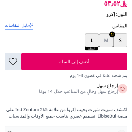
﷼٥٣٫٥٢
اللون
:
إكرو
المقاس
دليل المقاسات
L
M
S
القطعة
الأخيرة
أضف إلى السلة
يتم شحنه عادةً في غضون 3-1 يوم
إرجاع سهل
إرجاع سهل وخالٍ من المتاعب خلال 14 يومًا
اكتشف سويت شيرت بجيب إكروا من علامة Ind Zentoni 2k5 على
منصة ElbiseBul. تصميم عصري يناسب جميع الأوقات والمناسبات.