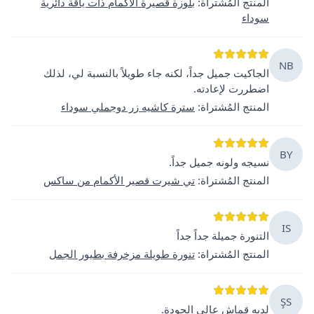
المنتج المُشتراة
:
بلوزة قصيرة الأكمام ذات ياقة دائرية
سوداء
NB
الجاكيت جميل جداً، لكنه جاء طويلاً بالنسبة لي، لذلك
اضطررت لإعادته.
المنتج المُشتراة
:
سترة كاشيه زر دوجملي سوداء
BY
نسيجه ولونه جميل جداً.
المنتج المُشتراة
:
تي شيرت قصير الأكمام من ساكس
IS
التنورة جميلة جداً جداً
المنتج المُشتراة
:
تنورة طويلة مزخرفة بطيور الجمل
ŞS
لديه قماش عالي الجودة.