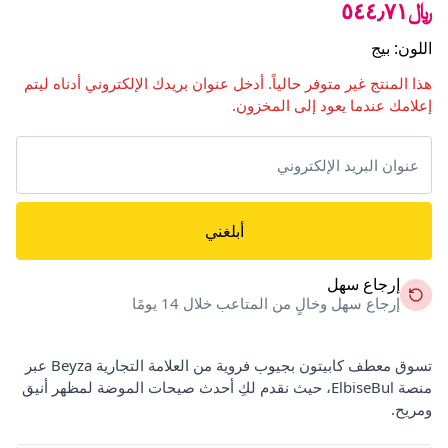
﷼٥٤٤٫٧١
اللون
:
بيج
هذا المنتج غير متوفر حالياً. أدخل عنوان بريدك الإلكتروني أدناه ليتم
إعلامك عندما يعود إلى المخزون.
أبلغني
إرجاع سهل
إرجاع سهل وخالٍ من المتاعب خلال 14 يومًا
تسوق معطف كابيتون بجيوب فروية من العلامة التجارية Beyza عبر
منصة ElbiseBul، حيث نقدم لكِ أحدث صيحات الموضة لمظهر أنيق
ومريح.