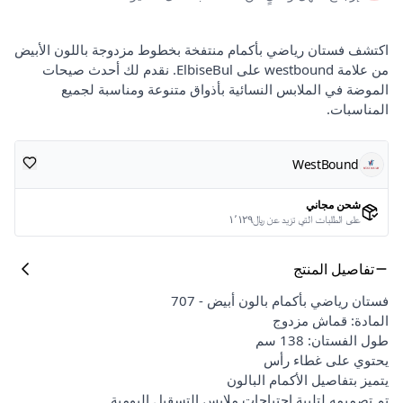
اكتشف فستان رياضي بأكمام منتفخة بخطوط مزدوجة باللون الأبيض
من علامة westbound على ElbiseBul. نقدم لك أحدث صيحات
الموضة في الملابس النسائية بأذواق متنوعة ومناسبة لجميع
المناسبات.
WestBound
شحن مجاني
على الطلبات التي تزيد عن ﷼١٬١٢٩
تفاصيل المنتج
فستان رياضي بأكمام بالون أبيض - 707
المادة: قماش مزدوج
طول الفستان: 138 سم
يحتوي على غطاء رأس
يتميز بتفاصيل الأكمام البالون
تم تصميمه لتلبية احتياجات ملابس التسقيل اليومية