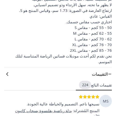
لا يظهر ما تحته. سهل الارتداء وذو تصميم انسيابي.
ارتفاع العارضة في الصورة: 1.73 سم، وقياس المنتج هو S.
القياس: عادي
اختاري حسب مقاس جسمك.
50 - 55 كجم - مقاس S
55 - 62 كجم - مقاس M
62 - 70 كجم - مقاس L
70 - 76 كجم - مقاس XL
76 - 85 كجم - مقاس 2XL
نحن نقدم لكم أحدث موديلات فساتين الرياضة المتناسبة لتلك
الموسم.
التقييمات
تقييمات البائع
224
MS
نسيجها ناعم. التصميم والخياطة عالية الجودة.
المنتج المُشتراة
:
بدلة رياضية بقلنسوة بسحاب كاتيون