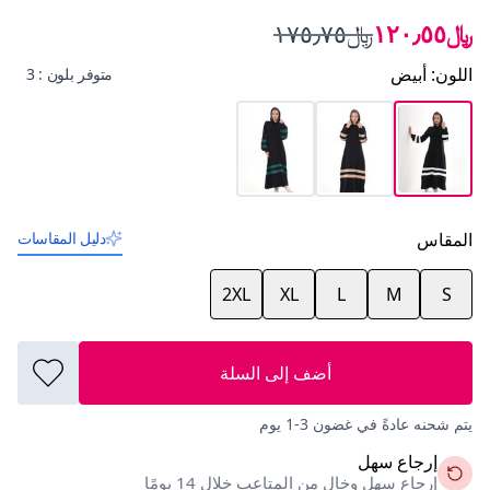
﷼١٢٠٫٥٥
﷼١٧٥٫٧٥
اللون
:
أبيض
متوفر بلون : 3
المقاس
دليل المقاسات
2XL
XL
L
M
S
أضف إلى السلة
يتم شحنه عادةً في غضون 3-1 يوم
إرجاع سهل
إرجاع سهل وخالٍ من المتاعب خلال 14 يومًا