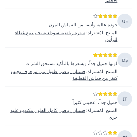
الأخضر
ÜE
جودة عالية وأنيقة من القماش المرن
المنتج المُشتراة
:
سترة رياضية سوداء بسحاب مع غطاء
للرأس
DŞ
لونها جميل جداً، وبسعرها بالتأكيد تستحق الشراء.
المنتج المُشتراة
:
فستان رياضي طويل بني مزخرف بجيب
كنغر من قماش القطيفة
IT
جميل جداً، أعجبني كثيراً
المنتج المُشتراة
:
فستان رياضي كامل الطول مكتوب عليه
جري