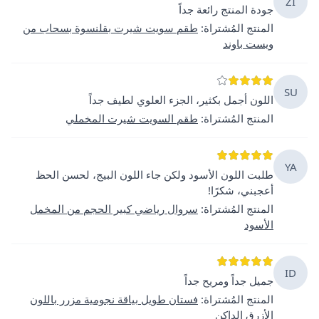
Zİ
جودة المنتج رائعة جداً
المنتج المُشتراة
:
طقم سويت شيرت بقلنسوة بسحاب من
ويست باوند
SU
اللون أجمل بكثير، الجزء العلوي لطيف جداً
المنتج المُشتراة
:
طقم السويت شيرت المخملي
YA
طلبت اللون الأسود ولكن جاء اللون البيج، لحسن الحظ
أعجبني، شكرًا!
المنتج المُشتراة
:
سروال رياضي كبير الحجم من المخمل
الأسود
ID
جميل جداً ومريح جداً
المنتج المُشتراة
:
فستان طويل بياقة نجومية مزرر باللون
الأزرق الداكن