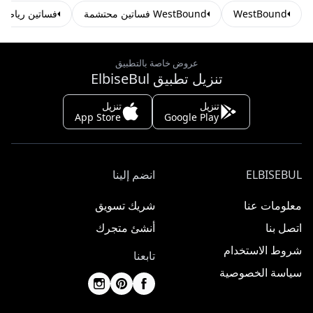
WestBound
WestBound فساتين محتشمة
فساتين رياضي
عروض خاصة بالتطبيق
تنزيل تطبيق ElbiseBul
تنزيل
تنزيل
App Store
Google Play
ELBISEBUL
انضم إلينا
معلومات عنا
شريك تسويق
اتصل بنا
أنشئ متجرك
شروط الاستخدام
تابعنا
سياسة الخصوصية