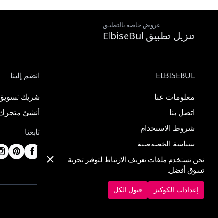
عروض خاصة بالتطبيق
تنزيل تطبيق ElbiseBul
ELBISEBUL
انضم إلينا
معلومات عنا
شريك تسويق
اتصل بنا
أنشئ متجرك
شروط الاستخدام
تابعنا
سياسة الخصوصية
نحن نستخدم ملفات تعريف الارتباط لتوفير تجربة
تسوق أفضل.
إعدادات الكوكيز
قبول الكل
© 2025 ElbiseBul -
جميع الحقوق محفوظة