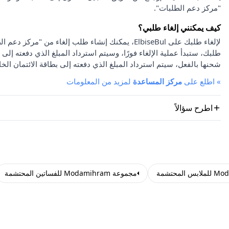
"مركز دعم الطلبات".
كيف يمكنني إلغاء طلبي؟
لإلغاء طلبك على ElbiseBul، يمكنك إنشاء طلب إلغاء
طلبك، ستبدأ عملية الإلغاء فورًا، وسيتم استرداد المبلغ الذي دفعته إلى 
شحنها بالفعل، سيتم استرداد المبلغ الذي دفعته إلى بطاقة الائتمان الخا
»
اطلع على
مركز المساعدة
لمزيد من المعلومات
اطرح سؤالاً
مجموعة Modamihram للفساتين المحتشمة