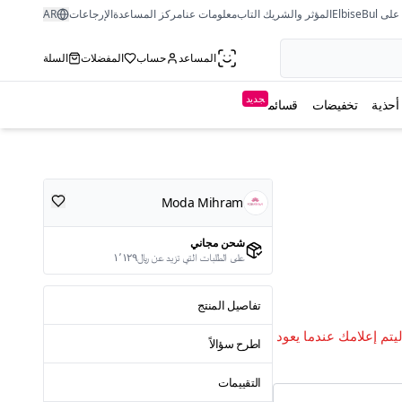
ى ElbiseBul
المؤثر والشريك التاب
معلومات عنا
مركز المساعدة
الإرجاعات
AR
المساعد
حساب
المفضلات
السلة
جديد
أحذية
تخفيضات
قسائم
Moda Mihram
شحن مجاني
على الطلبات التي تزيد عن ﷼١٬١٢٩
تفاصيل المنتج
ليتم إعلامك عندما يعود
اطرح سؤالاً
التقييمات