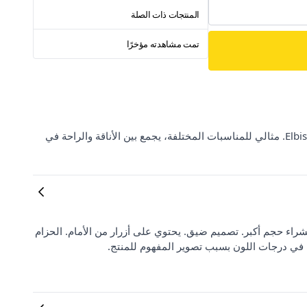
المنتجات ذات الصلة
تمت مشاهدته مؤخرًا
اكتشف طقم فيزون بتفاصيل شق من علامة Modamihram على ElbiseBul. مثالي للمناسبات المختلفة، يجمع بين الأناقة والراحة في
راء حجم أكبر. تصميم ضيق. يحتوي على أزرار من الأمام. الحزام
ف في درجات اللون بسبب تصوير المفهوم للمنتج.