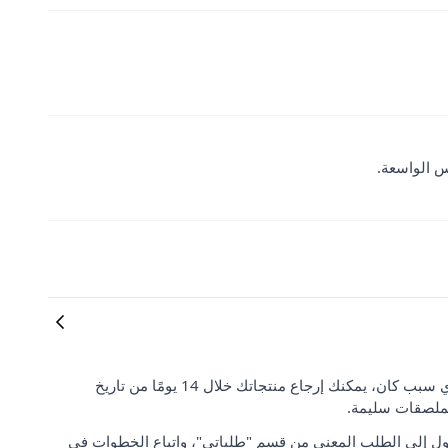
س الواسعة.
رضا العملاء وتوقعاتهم مهمان بالنسبة لنا. إذا لم تكن راضيًا عن طلبك لأي سبب كان، يمكنك إرجاع منتجاتك خلال 14 يومًا من تاريخ
لملصقات سليمة.
ل إلى الطلب المعني من قسم "طلباتي"، واتباع الخطوات في