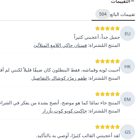
التقييمات
تقييمات البائع
504
EU
جميل جداً، أعجبني كثيراً
المنتج المُشتراة
:
فستان حاكي اللامع المتلألئ
HK
أحببت لونه وقماشه، فقط البنطلون كان ضيقًا قليلاً لكنني لم أف
المنتج المُشتراة
:
طقم زمرّد كوشاك بالتفاصيل
EM
المنتج جاء تمامًا كما هو موضح، أنصح بشدة من يفكر في الشراء
المنتج المُشتراة
:
جاكيت كويو كوت بأزرار
GS
لقد أعجبتني القالب كثيرًا، أوصي به بالتأكيد.