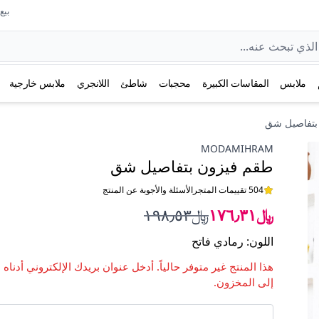
بيع عل
ملابس
المقاسات الكبيرة
محجبات
شاطئ
اللانجري
ملابس خارجية
بتفاصيل شق
MODAMIHRAM
طقم فيزون بتفاصيل شق
504 تقييمات المتجر
الأسئلة والأجوبة عن المنتج
﷼١٧٦٫٣١
﷼١٩٨٫٥٣
اللون
:
رمادي فاتح
هذا المنتج غير متوفر حالياً. أدخل عنوان بريدك الإلكتروني أدناه 
إلى المخزون.