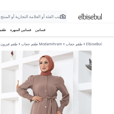
فساتين
فساتين السهرة
طقم
ElbiseBul
طقم حجاب
Modamihram طقم حجاب
طقم فيزون 