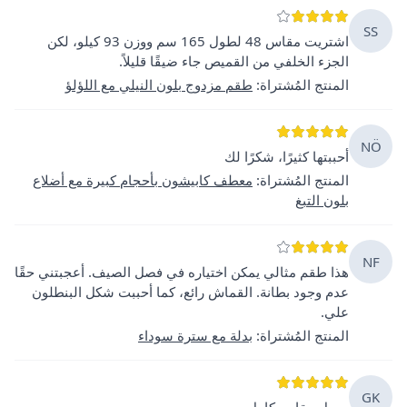
SS
اشتريت مقاس 48 لطول 165 سم ووزن 93 كيلو، لكن
الجزء الخلفي من القميص جاء ضيقًا قليلاً.
المنتج المُشتراة
:
طقم مزدوج بلون النيلي مع اللؤلؤ
NÖ
أحببتها كثيرًا، شكرًا لك
المنتج المُشتراة
:
معطف كابيشون بأحجام كبيرة مع أضلاع
بلون التبغ
NF
هذا طقم مثالي يمكن اختياره في فصل الصيف. أعجبتني حقًا
عدم وجود بطانة. القماش رائع، كما أحببت شكل البنطلون
علي.
المنتج المُشتراة
:
بدلة مع سترة سوداء
GK
جميل مقاس كامل