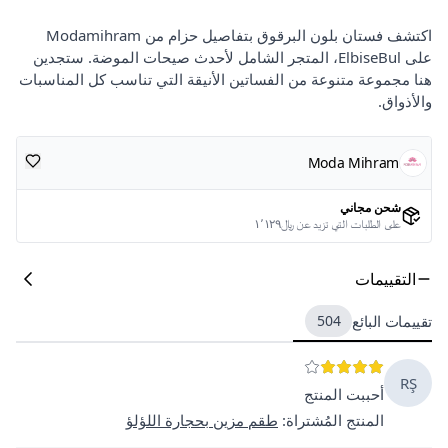
اكتشف فستان بلون البرقوق بتفاصيل حزام من Modamihram
على ElbiseBul، المتجر الشامل لأحدث صيحات الموضة. ستجدين
هنا مجموعة متنوعة من الفساتين الأنيقة التي تناسب كل المناسبات
والأذواق.
Moda Mihram
شحن مجاني
على الطلبات التي تزيد عن ﷼١٬١٢٩
التقييمات
تقييمات البائع
504
RŞ
أحببت المنتج
المنتج المُشتراة
:
طقم مزين بحجارة اللؤلؤ