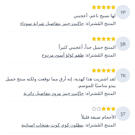
YP
لها نسيج ناعم، أعجبني
المنتج المُشتراة
:
جاكيت جينز بتفاصيل شرابة سوداء
ŞB
المنتج جميل جداً، أعجبني كثيراً
المنتج المُشتراة
:
طقم لؤلؤ أسود مزدوج
TK
لقد اشتريت هذا كهدية، إنه أرق مما توقعت ولكنه منتج جميل
يبدو مناسبًا للموسم.
المنتج المُشتراة
:
جاكيت جينز مزود بتفاصيل دائرية
ŞT
الأحجام ضيقة قليلاً
المنتج المُشتراة
:
بنطلون كوي كوت بفتحات إسبانية