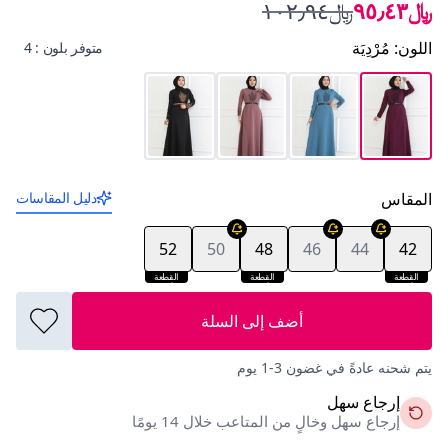
﷼٩٥٫٤٣
﷼١٠٢٫٩٤
اللون
:
مُرْدِيَة
متوفر بلون : 4
المقاس
دليل المقاسات
52
50
48
46
44
42
القطعة
القطعة
القطعة
الأخيرة
الأخيرة
الأخيرة
أضف إلى السلة
يتم شحنه عادةً في غضون 3-1 يوم
إرجاع سهل
إرجاع سهل وخالٍ من المتاعب خلال 14 يومًا