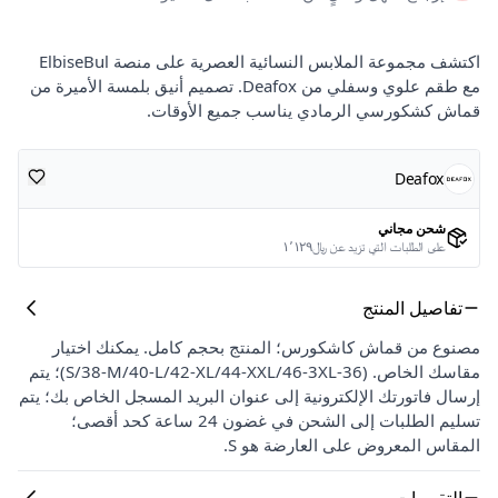
اكتشف مجموعة الملابس النسائية العصرية على منصة ElbiseBul
مع طقم علوي وسفلي من Deafox. تصميم أنيق بلمسة الأميرة من
قماش كشكورسي الرمادي يناسب جميع الأوقات.
Deafox
شحن مجاني
على الطلبات التي تزيد عن ﷼١٬١٢٩
تفاصيل المنتج
مصنوع من قماش كاشكورس؛ المنتج بحجم كامل. يمكنك اختيار
مقاسك الخاص. (36-S/38-M/40-L/42-XL/44-XXL/46-3XL)؛ يتم
إرسال فاتورتك الإلكترونية إلى عنوان البريد المسجل الخاص بك؛ يتم
تسليم الطلبات إلى الشحن في غضون 24 ساعة كحد أقصى؛
المقاس المعروض على العارضة هو S.
التقييمات