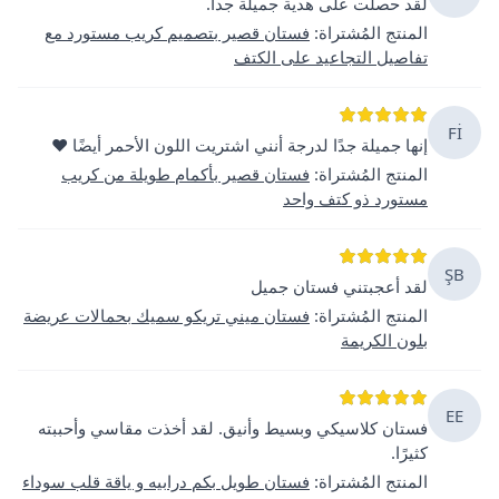
لقد حصلت على هدية جميلة جداً.
المنتج المُشتراة
:
فستان قصير بتصميم كريب مستورد مع
تفاصيل التجاعيد على الكتف
Fİ
إنها جميلة جدًا لدرجة أنني اشتريت اللون الأحمر أيضًا ♥️
المنتج المُشتراة
:
فستان قصير بأكمام طويلة من كريب
مستورد ذو كتف واحد
ŞB
لقد أعجبتني فستان جميل
المنتج المُشتراة
:
فستان ميني تريكو سميك بحمالات عريضة
بلون الكريمة
EE
فستان كلاسيكي وبسيط وأنيق. لقد أخذت مقاسي وأحببته
كثيرًا.
المنتج المُشتراة
:
فستان طويل بكم درابيه و ياقة قلب سوداء