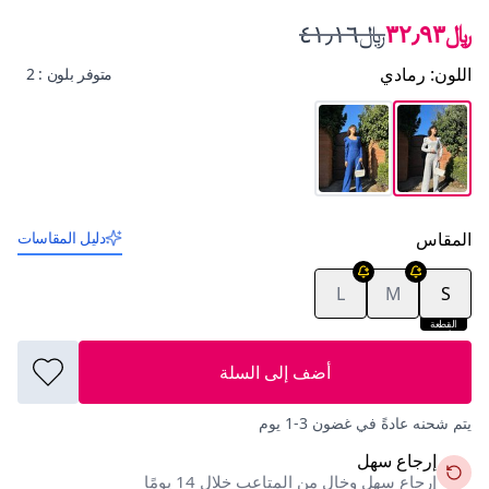
﷼٣٢٫٩٣
﷼٤١٫١٦
اللون
:
رمادي
متوفر بلون : 2
المقاس
دليل المقاسات
L
M
S
القطعة
الأخيرة
أضف إلى السلة
يتم شحنه عادةً في غضون 3-1 يوم
إرجاع سهل
إرجاع سهل وخالٍ من المتاعب خلال 14 يومًا