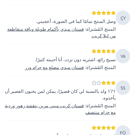
ÇY
وصل المنتج تمامًا كما في الصورة، أعجبني.
المنتج المُشتراة
:
فستان ميدي بأكمام طويلة وياقة متقاطعة
من ليلا كريب
YA
نسيج رائع، اشتريه دون تردد، أنا أحببته كثيرًا.
المنتج المُشتراة
:
فستان ميدي مضلع مع حزام وزر
SS
171 ولد بالنسبة لي كان قصيرًا، يمكن لمن يحبون القصير أن
يأخذوه.
المنتج المُشتراة
:
فستان كريب ميني مزين بنقشة زهور وردية
مع حزام منتصف
FÖ