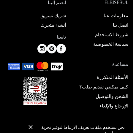
ELBISEBUL
انضم إلينا
معلومات عنا
شريك تسويق
اتصل بنا
أنشئ متجرك
شروط الاستخدام
تابعنا
سياسة الخصوصية
مساعدة
الأسئلة المتكررة
كيف يمكنني تقديم طلب؟
الشحن والتوصيل
الإرجاع والإلغاء
نحن نستخدم ملفات تعريف الارتباط لتوفير تجربة
© 2025 ElbiseBul -
جميع الحقوق محفوظة