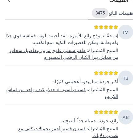
تقييمات البائع
3475
IM
إنه حقًا نموذج رائع للأميرة، لقد أحببت لونه، قماشه قوي جدًا
وله بطانة، يمكن للقصيرات التكيف مع الكعب.
المنتج المُشتراة
:
طقم سفلي علوي مزين بتفاصيل سحاب
من قماش بيرا الكتان الرقمي المستورد
TB
أكثر جودة مما يبدو. أعجبتني كثيرًا.
المنتج المُشتراة
:
فستان أسود midi ذو كتف واحد من قماش
الكريب
AB
رائع، جودته جميلة جداً. أنصح به.
المنتج المُشتراة
:
فستان قصير أحمر بحمالات كتف مع
تصميم دلايات