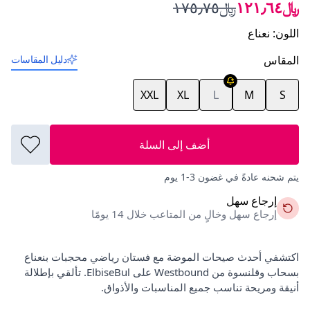
﷼١٢١٫٦٤
﷼١٧٥٫٧٥
اللون
:
نعناع
المقاس
دليل المقاسات
XXL
XL
L
M
S
أضف إلى السلة
يتم شحنه عادةً في غضون 3-1 يوم
إرجاع سهل
إرجاع سهل وخالٍ من المتاعب خلال 14 يومًا
اكتشفي أحدث صيحات الموضة مع فستان رياضي محجبات بنعناع
بسحاب وقلنسوة من Westbound على ElbiseBul. تألقي بإطلالة
أنيقة ومريحة تناسب جميع المناسبات والأذواق.