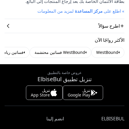
بطاقة الائتمان الخاصة بك بعد إرجاع المنتجات إلى البائع.
»
اطلع على
مركز المساعدة
لمزيد من المعلومات
اطرح سؤالاً
الأكثر رواجًا الآن
WestBound
WestBound فساتين محتشمة
فساتين رياضي
عروض خاصة بالتطبيق
تنزيل تطبيق ElbiseBul
تنزيل
تنزيل
App Store
Google Play
ELBISEBUL
انضم إلينا