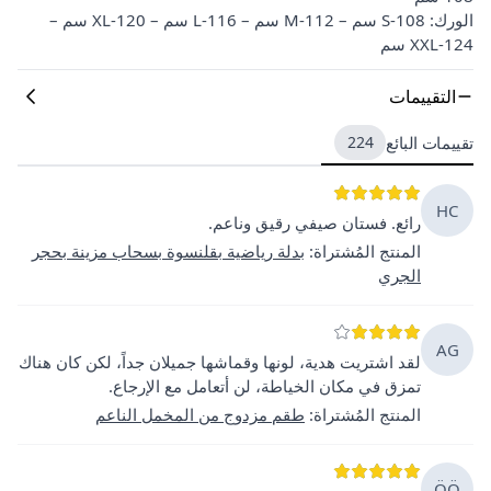
الورك: S-108 سم – M-112 سم – L-116 سم – XL-120 سم –
XXL-124 سم
التقييمات
تقييمات البائع
224
HC
رائع. فستان صيفي رقيق وناعم.
المنتج المُشتراة
:
بدلة رياضية بقلنسوة بسحاب مزينة بحجر
الجري
AG
لقد اشتريت هدية، لونها وقماشها جميلان جداً، لكن كان هناك
تمزق في مكان الخياطة، لن أتعامل مع الإرجاع.
المنتج المُشتراة
:
طقم مزدوج من المخمل الناعم
ÖÖ