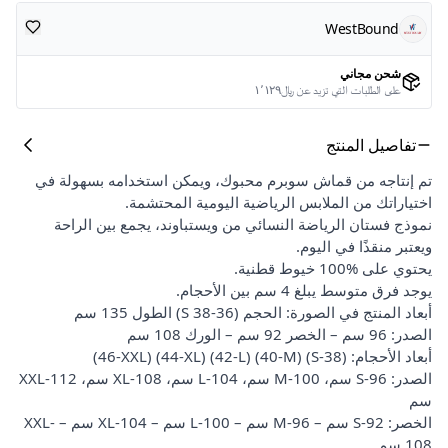
WestBound
شحن مجاني
على الطلبات التي تزيد عن ﷼١٬١٢٩
تفاصيل المنتج
تم إنتاجه من قماش سوبرم محبوك، ويمكن استخدامه بسهولة في
اختياراتك من الملابس الرياضية اليومية المحتشمة.
نموذج فستان الرياضة النسائي من ويستباوند، يجمع بين الراحة
ويعتبر منقذًا في اليوم.
يحتوي على %100 خيوط قطنية.
يوجد فرق متوسط يبلغ 4 سم بين الأحجام.
أبعاد المنتج في الصورة: الحجم (36-38 S) الطول 135 سم
الصدر: 96 سم – الخصر 92 سم – الورك 108 سم
أبعاد الأحجام: (38-S) (40-M) (42-L) (44-XL) (46-XXL)
الصدر: S-96 سم، M-100 سم، L-104 سم، XL-108 سم، XXL-112
سم
الخصر: S-92 سم – M-96 سم – L-100 سم – XL-104 سم – XXL-
108 سم