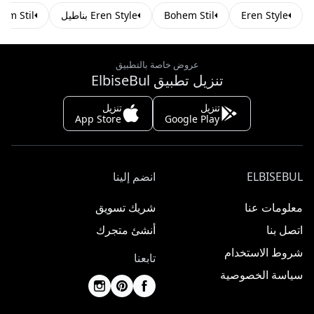
Eren Style
Bohem Stil
Eren Style بناطيل
Bohem Stil بن
عروض خاصة بالتطبيق
تنزيل تطبيق ElbiseBul
تنزيل
تنزيل
App Store
Google Play
ELBISEBUL
انضم إلينا
معلومات عنا
شريك تسويق
اتصل بنا
أنشئ متجرك
شروط الاستخدام
تابعنا
سياسة الخصوصية