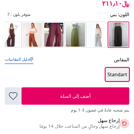
﷼٢١١٫١٠
اللون
:
بني
متوفر بلون : 7
المقاس
دليل المقاسات
Standart
أضف إلى السلة
يتم شحنه عادةً في غضون 3-1 يوم
إرجاع سهل
إرجاع سهل وخالٍ من المتاعب خلال 14 يومًا