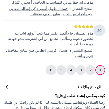
مذهل. إنه حقًا مثالي للمناسبات الخاصة. أعجبني كثيرًا.
المنتج المُشتراة
:
فستان طويل أصفر داكن إيطالي مقاس
بدون أكمام من الحرير يظهر أنحف بطبقات
SC
هذه الفستان جاء أفضل بكثير مما كنت أتوقع. اشتريته
لحضور دعوة، وسألني الجميع من أين اشتريته. يبدو جودته
جيدة جداً. أحببته.
المنتج المُشتراة
:
فستان كريمي إيطالي صن شاين بتفاصيل
حرير ودانتيل
5
4
3
2
1
الإرجاع والإلغاء
كيف يمكنني إنشاء طلب إرجاع؟
رضا العملاء وتوقعاتهم مهمان بالنسبة لنا. إذا لم تكن راضيًا عن طلبك
لأي سبب كان، يمكنك إرجاع منتجاتك خلال 14 يومًا من تاريخ