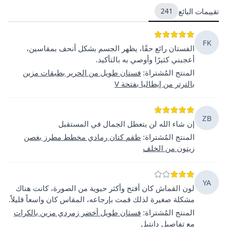
تقييمات البائع
241
FK
الفستان رائع حقًا، يظهر الجسم بشكل أنحف بمقاسين،
أعجبني كثيرًا وأوصي به بالتأكيد.
المنتج المُشتراة
:
فستان طويل من الحرير بطبقات مزين
بالترتر من إيطاليا بفتحة V
ZB
إن شاء الله لن يتعطل الجمال في المستقبل
المنتج المُشتراة
:
طقم كتان رمادي مخطط مطرز بغصن
زيتون من الخلف
YA
لون القماش كان أفتح وأكثر حيوية من الصورة، كانت هناك
مشكلة صغيرة لذلك قمت بإرجاعه، المقاس كان واسعاً قليلاً.
المنتج المُشتراة
:
فستان طويل أخضر زمردي مزين بالكرات
مع تفاصيل دانتيل