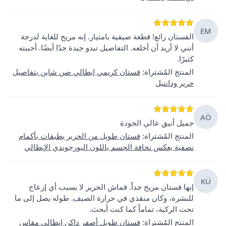
EM
الفستان رائع! قطعة صيفية بامتياز. إنه مريح للغاية لدرجة
أنني لا أريد أن أخلعه. التفاصيل تبدو جيدة جدًا أيضًا. أحببته
كثيرًا.
المنتج المُشتراة
:
فستان كريمي إيطالي صن شاين بتفاصيل
حرير ودانتيل
AÖ
جميل أنيق عالي الجودة
المنتج المُشتراة
:
فستان طويل من الحرير بطبقات بأكمام
نصفية يعكس نحافة الجسم باللون البورجوندي الإيطالي
KÜ
إنها فستان مريح جداً. قماش الحرير لا يسبب أي إزعاج
للبشرة، وكان منقذي في حرارة الصيف. طوله يصل إلى ما
تحت الركبة، تماماً كما كنت أبحث.
المنتج المُشتراة
:
فستان طويل أصفر داكن إيطالي مقاس