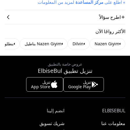
»
اطلع على
مركز المساعدة
لمزيد من المعلومات
اطرح سؤالاً
الأكثر رواجًا الآن
Nazen Giyim
Dilvin
Nazen Giyim بناطيل
بنطلونات lvin
عروض خاصة بالتطبيق
تنزيل تطبيق ElbiseBul
تنزيل
تنزيل
App Store
Google Play
ELBISEBUL
انضم إلينا
معلومات عنا
شريك تسويق