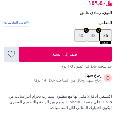
﷼١٥٩٫٥٠
اللون
:
رمادي غامق
المقاس
دليل المقاسات
40
38
36
القطعة
الأخيرة
أضف إلى السلة
يتم شحنه عادةً في غضون 3-1 يوم
إرجاع سهل
إرجاع سهل وخالٍ من المتاعب خلال 14 يومًا
اكتشفي أناقة لا مثيل لها مع بنطلون سمارت بحزام أنثراسايت من
Dilvin على منصة ElbiseBul. يجمع بين الراحة والتصميم العصري
ليكون اختيارك المثالي لكل المناسبات.