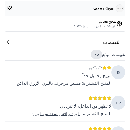
Nazen Giyim
شحن مجاني
على الطلبات التي تزيد عن ﷼١٬١٢٩
التقييمات
تقييمات البائع
76
IS
مريح وجميل جداً.
المنتج المُشتراة
:
قميص مزخرف باللون الأزرق الداكن
EP
لا تظهر من الداخل، لا تترددي
المنتج المُشتراة
:
بلوزة بياقة واسعة من لورين