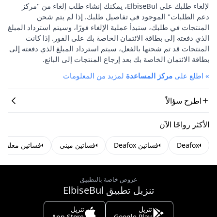
لإلغاء طلبك على ElbiseBul، يمكنك إنشاء طلب إلغاء من "مركز
دعم الطلبات" الموجود في تفاصيل طلبك. إذا لم يتم شحن
المنتجات في طلبك، ستبدأ عملية الإلغاء فورًا، وسيتم استرداد المبلغ
الذي دفعته إلى بطاقة الائتمان الخاصة بك على الفور. إذا كانت
المنتجات قد تم شحنها بالفعل، سيتم استرداد المبلغ الذي دفعته إلى
بطاقة الائتمان الخاصة بك بعد إرجاع المنتجات إلى البائع.
»
اطلع على
مركز المساعدة
لمزيد من المعلومات
اطرح سؤالاً
الأكثر رواجًا الآن
Deafox
فساتين Deafox
فساتين ميني
فساتين معلقة
عروض خاصة بالتطبيق
تنزيل تطبيق ElbiseBul
تنزيل
تنزيل
App Store
Google Play