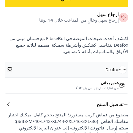
إرجاع سهل
إرجاع سهل وخالٍ من المتاعب خلال 14 يومًا
اكتشف أحدث صيحات الموضة في ElbiseBul مع فستان ميني من
Deafox بتفاصيل كشكش وأشرطة سميكة. مصمم ليلائم جميع
الأذواق والمناسبات بأناقة لا تضاهى.
Deafox
شحن مجاني
على الطلبات التي تزيد عن ﷼١٬١٢٩
تفاصيل المنتج
مصنوع من قماش كريب مستورد؛ المنتج بحجم كامل. يمكنك اختيار
مقاسك الخاص. (36-S/38-M/40-L/42-XL/44-XXL/46-3XL)؛
سيتم إرسال فاتورتك الإلكترونية إلى عنوان البريد الإلكتروني