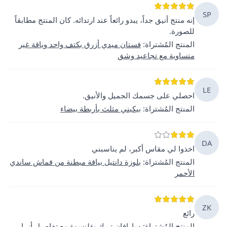
SP
إنه منتج أنيق جداً، يبدو رائعاً عند ارتدائه. كان المنتج مطابقاً
للصورة.
المنتج المُشتراة
:
فستان ميدي أزرق بكتف واحد وياقة غير
متساوية مع تجاعيد وشق
LE
احصلي على جسمك الجميل والأنيق.
المنتج المُشتراة
:
بيكيني مثلث بأربطة بيضاء
DA
اخذوا لي مقاس أكبر، لم يناسبني
المنتج المُشتراة
:
بلوزة دانتيل بياقة مبطنة من قماش ساندي
الأحمر
ZK
رائع
المنتج المُشتراة
:
سارافان تريك بقلنسوة مع تفاصيل أزرار