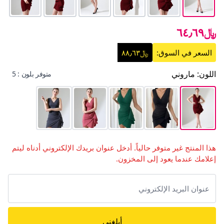
﷼٦٤٫٦٩
السعر في السوق:
﷼٨٨٫٦٣
اللون
:
ماروني
متوفر بلون : 5
هذا المنتج غير متوفر حالياً. أدخل عنوان بريدك الإلكتروني أدناه ليتم
إعلامك عندما يعود إلى المخزون.
أبلغني