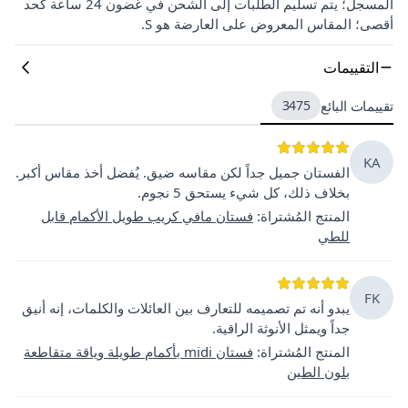
المسجل؛ يتم تسليم الطلبات إلى الشحن في غضون 24 ساعة كحد
أقصى؛ المقاس المعروض على العارضة هو S.
التقييمات
تقييمات البائع
3475
KA
الفستان جميل جداً لكن مقاسه ضيق. يُفضل أخذ مقاس أكبر.
بخلاف ذلك، كل شيء يستحق 5 نجوم.
المنتج المُشتراة
:
فستان مافي كريب طويل الأكمام قابل
للطي
FK
يبدو أنه تم تصميمه للتعارف بين العائلات والكلمات، إنه أنيق
جداً ويمثل الأنوثة الراقية.
المنتج المُشتراة
:
فستان midi بأكمام طويلة وياقة متقاطعة
بلون الطين