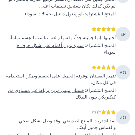
لم يكن كذلك لكان يستحق تقييمات أعلى.
المنتج المُشتراة
:
بلوزة تول دانتيل بحمالات سوداء
EP
أحببتها، إنها جميلة جداً، وقفتها رائعة، تناسب الجسم تماماً.
المنتج المُشتراة
:
سترة بدون أكمام على شكل حرف V
سوداء
AÖ
تتميز الفستان بوقوفه الجميل على الجسم ويمكن استخدامه
في كل مكان.
المنتج المُشتراة
:
فستان ميني مزين برباط غير متساوي من
كيكيريكي بلون الليلاك
ZÖ
لقد اشتريت المنتج لصديقتي، وقد وصل بشكل صحي،
والقماش جميل أيضًا.
المنتج المُشتراة
:
فستان ميني برباط مختلف وظهر مكشوف