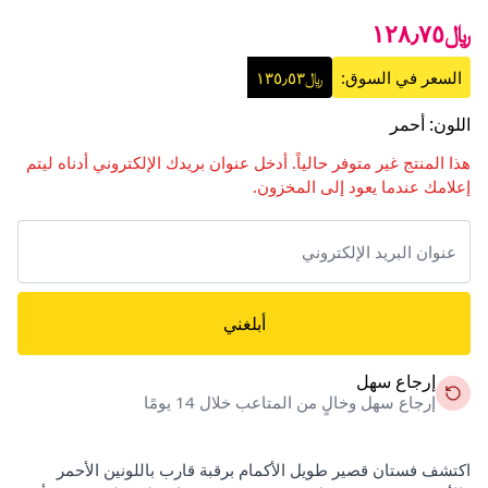
﷼١٢٨٫٧٥
السعر في السوق:
﷼١٣٥٫٥٣
اللون
:
أحمر
هذا المنتج غير متوفر حالياً. أدخل عنوان بريدك الإلكتروني أدناه ليتم
إعلامك عندما يعود إلى المخزون.
أبلغني
إرجاع سهل
إرجاع سهل وخالٍ من المتاعب خلال 14 يومًا
اكتشف فستان قصير طويل الأكمام برقبة قارب باللونين الأحمر