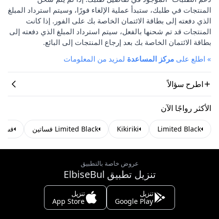
المنتجات في طلبك، ستبدأ عملية الإلغاء فورًا، وسيتم استرداد المبلغ
الذي دفعته إلى بطاقة الائتمان الخاصة بك على الفور. إذا كانت
المنتجات قد تم شحنها بالفعل، سيتم استرداد المبلغ الذي دفعته إلى
بطاقة الائتمان الخاصة بك بعد إرجاع المنتجات إلى البائع.
»
اطلع على
مركز المساعدة
لمزيد من المعلومات
اطرح سؤالاً
الأكثر رواجًا الآن
Limited Black
Kikiriki
Limited Black فساتين
فساتين iki
عروض خاصة بالتطبيق
تنزيل تطبيق ElbiseBul
تنزيل
تنزيل
App Store
Google Play