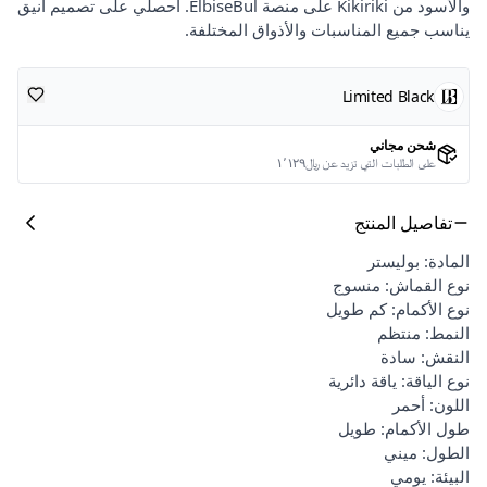
والأسود من Kikiriki على منصة ElbiseBul. احصلي على تصميم أنيق
يناسب جميع المناسبات والأذواق المختلفة.
Limited Black
شحن مجاني
على الطلبات التي تزيد عن ﷼١٬١٢٩
تفاصيل المنتج
المادة: بوليستر
نوع القماش: منسوج
نوع الأكمام: كم طويل
النمط: منتظم
النقش: سادة
نوع الياقة: ياقة دائرية
اللون: أحمر
طول الأكمام: طويل
الطول: ميني
البيئة: يومي