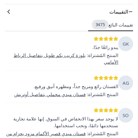
التقييمات
تقييمات البائع
3475
GK
يبدو رائعًا جدًا.
المنتج المُشتراة
:
بلوزة كريب بكم طويل بتفاصيل الرباط
الأمامي
AG
الفستان رائع ومريح جداً، ومظهره أنيق ورفيع.
المنتج المُشتراة
:
فستان ميدي مخملي بتفاصيل أوتريش
SO
لا يوجد سعر بهذا الانخفاض في السوق. إنها علامة تجارية
نستخدمها دائمًا، ونحب استخدامها.
المنتج المُشتراة
:
فستان ميدي قصير الأكمام مزود بحزام من