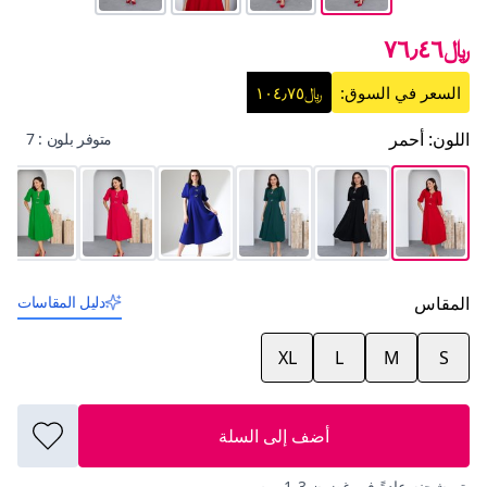
﷼٧٦٫٤٦
السعر في السوق:
﷼١٠٤٫٧٥
اللون
:
أحمر
متوفر بلون : 7
المقاس
دليل المقاسات
XL
L
M
S
أضف إلى السلة
يتم شحنه عادةً في غضون 3-1 يوم