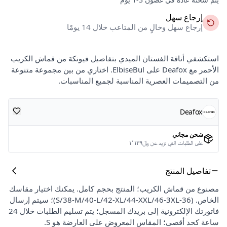
إرجاع سهل
إرجاع سهل وخالٍ من المتاعب خلال 14 يومًا
استكشفي أناقة الفستان الميدي بتفاصيل فيونكة من قماش الكريب
الأحمر مع Deafox على ElbiseBul. اختاري من بين مجموعة متنوعة
من التصميمات العصرية المناسبة لجميع المناسبات.
Deafox
شحن مجاني
على الطلبات التي تزيد عن ﷼١٬١٢٩
تفاصيل المنتج
مصنوع من قماش الكريب؛ المنتج بحجم كامل. يمكنك اختيار مقاسك
الخاص. (36-S/38-M/40-L/42-XL/44-XXL/46-3XL)؛ سيتم إرسال
فاتورتك الإلكترونية إلى بريدك المسجل؛ يتم تسليم الطلبات خلال 24
ساعة كحد أقصى؛ المقاس المعروض على العارضة هو S.