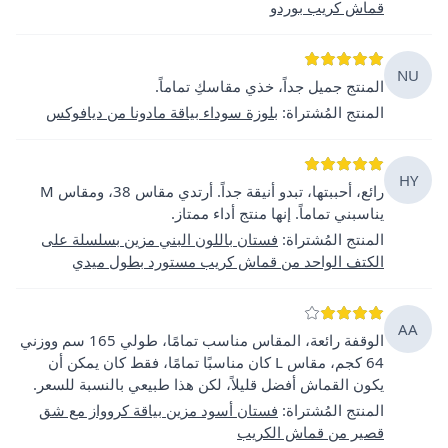
قماش كريب بوردو
NU
المنتج جميل جداً، خذي مقاسكِ تماماً.
المنتج المُشتراة
:
بلوزة سوداء بياقة مادونا من ديافوكس
HY
رائع، أحببتها، تبدو أنيقة جداً. أرتدي مقاس 38، ومقاس M
يناسبني تماماً. إنها منتج أداء ممتاز.
المنتج المُشتراة
:
فستان باللون البني مزين بسلسلة على
الكتف الواحد من قماش كريب مستورد بطول ميدي
AA
الوقفة رائعة، المقاس مناسب تمامًا، طولي 165 سم ووزني
64 كجم، مقاس L كان مناسبًا تمامًا، فقط كان يمكن أن
يكون القماش أفضل قليلاً، لكن هذا طبيعي بالنسبة للسعر.
المنتج المُشتراة
:
فستان أسود مزين بياقة كروواز مع شق
قصير من قماش الكريب