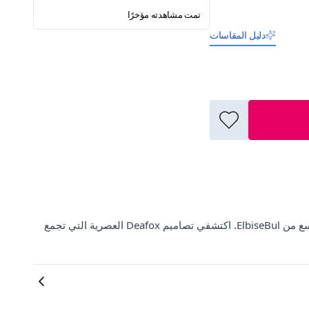
تمت مشاهدته مؤخرًا
دليل المقاسات
تسوقي فستان أسود بأكمام طويلة وتنورة من قماش الكريب قصير وواسع من ElbiseBul. اكتشفي تصاميم Deafox العصرية التي تجمع