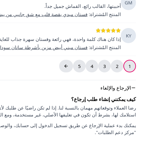
GM
أحببتها، القالب رائع، القماش جميل جداً.
المنتج المُشتراة
:
فستان ميدي بقصة قلب مع شق جانبي من يي
KY
إذا كان هناك كلمة واحدة، فهي رائعة وفستان سهرة جذاب للغاية
المنتج المُشتراة
:
فستان ميني أبيض مزين بأشرطة ساتان سوداء 
5
4
3
2
1
الإرجاع والإلغاء
كيف يمكنني إنشاء طلب إرجاع؟
استلامك لها، بشرط أن تكون في تغليفها الأصلي، غير مستخدمة، ومع ا
يمكنك بدء عملية الإرجاع عن طريق تسجيل الدخول إلى حسابك، والوصو
"مركز دعم الطلبات".