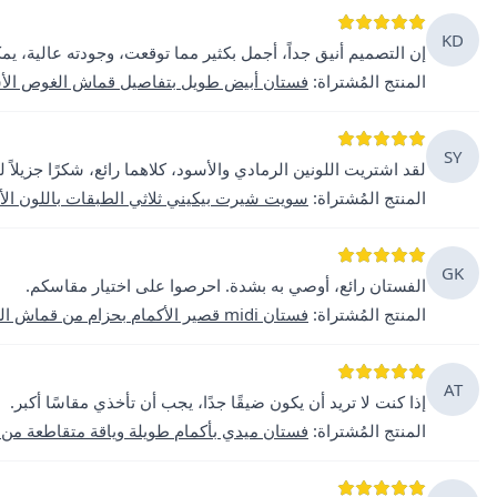
KD
إن التصميم أنيق جداً، أجمل بكثير مما توقعت، وجودته عالية، يم
المنتج المُشتراة
:
فستان أبيض طويل بتفاصيل قماش الغوص الأ
SY
لقد اشتريت اللونين الرمادي والأسود، كلاهما رائع، شكرًا جزيلاً ل
المنتج المُشتراة
:
سويت شيرت بيكيني ثلاثي الطبقات باللون ال
GK
الفستان رائع، أوصي به بشدة. احرصوا على اختيار مقاسكم.
المنتج المُشتراة
:
فستان midi قصير الأكمام بحزام من قماش الكريب الأزرق
AT
إذا كنت لا تريد أن يكون ضيقًا جدًا، يجب أن تأخذي مقاسًا أكبر.
المنتج المُشتراة
:
فستان ميدي بأكمام طويلة وياقة متقاطعة من ل