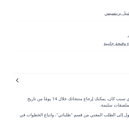
شيل برينسيس
.
وفتحة جانبية
رضا العملاء وتوقعاتهم مهمان بالنسبة لنا. إذا لم تكن راضيًا عن طلبك لأي سبب كان، يمكنك إرجاع منتجاتك خلال 14 يومًا من تاريخ
لملصقات سليمة.
ل إلى الطلب المعني من قسم "طلباتي"، واتباع الخطوات في