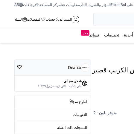
ى ElbiseBul
المؤثر والشريك التاب
معلومات عنا
مركز المساعدة
الإرجاعات
AR
المساعد
حساب
المفضلات
السلة
جديد
أحذية
تخفيضات
قسائم
Deafox
ش الكريب قصير
شحن مجاني
على الطلبات التي تزيد عن ﷼١٬١٢٩
اطرح سؤالاً
متوفر بلون : 2
التقييمات
المنتجات ذات الصلة