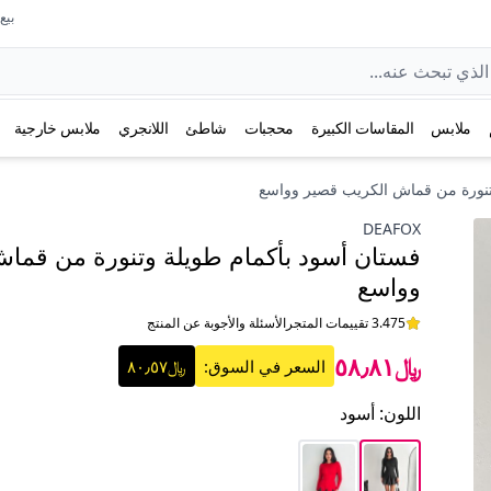
بيع عل
ملابس
المقاسات الكبيرة
محجبات
شاطئ
اللانجري
ملابس خارجية
تنورة من قماش الكريب قصير وواسع
DEAFOX
فستان أسود بأكمام طويلة وتنورة من قما
وواسع
3.475 تقييمات المتجر
الأسئلة والأجوبة عن المنتج
﷼٥٨٫٨١
السعر في السوق:
﷼٨٠٫٥٧
اللون
:
أسود