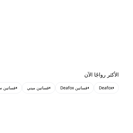
الأكثر رواجًا الآن
Deafox
فساتين Deafox
فساتين ميني
فساتين س