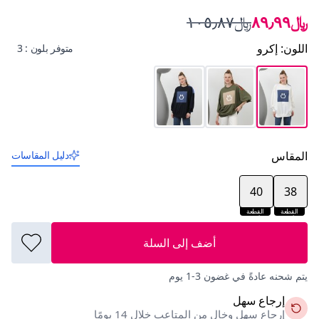
﷼٨٩٫٩٩
﷼١٠٥٫٨٧
اللون
:
إكرو
متوفر بلون : 3
المقاس
دليل المقاسات
40
38
القطعة
القطعة
الأخيرة
الأخيرة
أضف إلى السلة
يتم شحنه عادةً في غضون 3-1 يوم
إرجاع سهل
إرجاع سهل وخالٍ من المتاعب خلال 14 يومًا