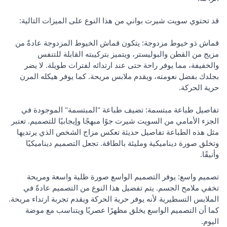
قد تحتوي سويت شيرت بواني من هذا النوع على الميزات التالية:
قماش ذو خيوط مزدوجة: يتكون قماش الخيوط المزدوجة عادةً من
مزيج من القطن والبوليستر، ويتميز بتركيبته القابلة للتنفس
والخفيفة، مما يوفر راحة حتى عند ارتدائه لفترات طويلة. لا يضر
بجلدك بفضل نعومته، ويقدم ملابس مريحة. كما يوفر هيكله المرن
حرية الحركة.
تفاصيل طباعة مبتسمة: تضيف طباعة "المبتسمة" الموجودة في
الجزء الأمامي من السويت شيرت جوًا مبهجًا وإيجابيًا للتصميم. تعتبر
مثل هذه الطباعة تفاصيل حديثة تعكس مزاج الشخص الذي يرتديها
وتخلق صورة ديناميكية ومليئة بالطاقة. تجعل التصميم ديناميكيًا
وأنيقًا.
تصميم واسع: يوفر التصميم الواسع صورة ظلية واسعة ومريحة
تخفي ملامح الجسم. يتم تفضيل هذا النوع من التصميم عادةً في
الملابس التسطيرية لأنه يوفر حرية الحركة ويقدم تجربة ارتداء مريحة.
كما أن التصميم الواسع يخلق مظهرًا عصريًا ويتناسب مع موضة
اليوم.