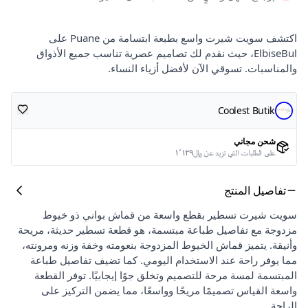
اكتشف سويت شيرت واسع بطبعة ابتسامة من Puane على
ElbiseBul، حيث نقدم لك تصاميم عصرية تناسب جميع الأذواق
والمناسبات. تسوقي الآن لأفضل أزياء النساء.
Coolest Butik
شحن مجاني
على الطلبات التي تزيد عن ﷼١٬١٢٩
تفاصيل المنتج
سويت شيرت تسطير بقطع واسعة من قماش بواني ذو خيوط
مزدوجة مع تفاصيل طباعة مبتسمة، هو قطعة تسطير حديثة، مريحة
وأنيقة. يتميز قماش الخيوط المزدوجة بنعومته وخفة وزنه ومرونته،
مما يوفر راحة عند الاستخدام اليومي. كما تضيف تفاصيل طباعة
المبتسمة لمسة مرحة للتصميم وتخلق جوًا إيجابيًا. توفر القطعة
واسعة القياس تصميمًا مريحًا وواسعًا، مما يضمن التركيز على
الراحة.