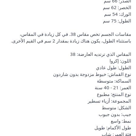
الصدر: 66 سم
الخصر: 62 سم
الورك: 54 سم
الطول: 75 سم
مقاسات الجسم تخص مقاس 38. في كل زيادة في المقاس،
باستثناء الطول، يكون هناك زيادة بمقدار 2 سم في القيم الأخرى.
المقاس الذي ترتديه العارضة: 38
اللون: إكروا
الطول: طول عادي
نوع القماش: خيوط مزدوجة بدون شاردون
السماكة: متوسطة
العمر: 21 - 40 سنة
نوع المنتج: مطبوع
المجموعة: أزياء تسطير
الشكل: متوسط
جيب: بدون جيوب
نمط: واسع
طول الأكمام: طويل
فئة العمر: شاب