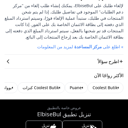
لإلغاء طلبك على ElbiseBul، يمكنك إنشاء طلب إلغاء من "مركز
دعم الطلبات" الموجود في تفاصيل طلبك. إذا لم يتم شحن
المنتجات في طلبك، ستبدأ عملية الإلغاء فورًا، وسيتم استرداد المبلغ
الذي دفعته إلى بطاقة الائتمان الخاصة بك على الفور. إذا كانت
المنتجات قد تم شحنها بالفعل، سيتم استرداد المبلغ الذي دفعته إلى
بطاقة الائتمان الخاصة بك بعد إرجاع المنتجات إلى البائع.
»
اطلع على
مركز المساعدة
لمزيد من المعلومات
اطرح سؤالاً
الأكثر رواجًا الآن
Coolest Butik
Puane
Coolest Butik كنزات
بوواني
عروض خاصة بالتطبيق
تنزيل تطبيق ElbiseBul
تنزيل
تنزيل