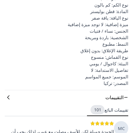
نوع الكم: كم بالون
المادة: قطن بوليستر
نوع الياقة: ياقة صفر
ميزة إضافية: لا توجد ميزة إضافية
الجنس: نساء / فتيات
الشخصية: باردة ومريحة
النمط: مطبوع
طريقة الإغلاق: بدون إغلاق
نوع القماش: منسوج
البيئة: كاجوال / يومي
تفاصيل الاستدامة: لا
الموسم: جميع المواسم
المصدر: تركيا
التقييمات
تقييمات البائع
101
MC
الجودة جميلة لكن للأسف وصلت مع عيب، لذلك يجب أن