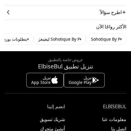
اطرح سؤالاً
الأكثر رواجًا الآن
Sohotique By P
Sohotique By P ليغينغز
بنطلونات بوردو
عروض خاصة بالتطبيق
تنزيل تطبيق ElbiseBul
تنزيل
تنزيل
App Store
Google Play
ELBISEBUL
انضم إلينا
معلومات عنا
شريك تسويق
اتصل بنا
أنشئ متجرك