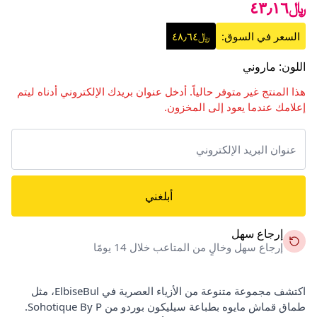
﷼٤٣٫١٦
السعر في السوق:
﷼٤٨٫٦٤
اللون
:
ماروني
هذا المنتج غير متوفر حالياً. أدخل عنوان بريدك الإلكتروني أدناه ليتم
إعلامك عندما يعود إلى المخزون.
أبلغني
إرجاع سهل
إرجاع سهل وخالٍ من المتاعب خلال 14 يومًا
اكتشف مجموعة متنوعة من الأزياء العصرية في ElbiseBul، مثل
طماق قماش مايوه بطباعة سيليكون بوردو من Sohotique By P.