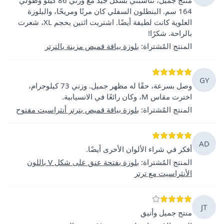
164 سم. البنطلون السفلي كان مرنًا ومريحًا، والبلوزة
العلوية كانت لطيفة أيضًا. اشتريت اثنين بحجم XL، شعرت
بالراحة. شكرًا!
المنتج المُشتراة
:
بلوزة بياقة قميص مزينة بالترتر
GY
وصل بسرعة، حقًا له مظهر جميل. وزني 73 كيلوجرام،
اخترت مقاس M، وكان رائعًا في الانسيابية.
المنتج المُشتراة
:
بلوزة بياقة قميص بترتر أنثراسيت مفتوح
AD
أفكر في شراء الألوان الأخرى أيضًا.
المنتج المُشتراة
:
بلوزة بفتحة عنق على شكل V باللون
الأنثراسيت مع ترتر
JT
منتج جميل وأنيق