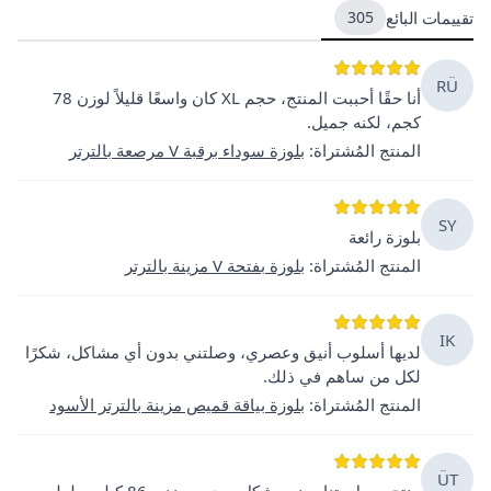
تقييمات البائع
305
RÜ
أنا حقًا أحببت المنتج، حجم XL كان واسعًا قليلاً لوزن 78
كجم، لكنه جميل.
المنتج المُشتراة
:
بلوزة سوداء برقبة V مرصعة بالترتر
SY
بلوزة رائعة
المنتج المُشتراة
:
بلوزة بفتحة V مزينة بالترتر
IK
لديها أسلوب أنيق وعصري، وصلتني بدون أي مشاكل، شكرًا
لكل من ساهم في ذلك.
المنتج المُشتراة
:
بلوزة بياقة قميص مزينة بالترتر الأسود
ÜT
منتج جميل، تناسبني بشكل جيد مع وزني 86 كيلو وطولي