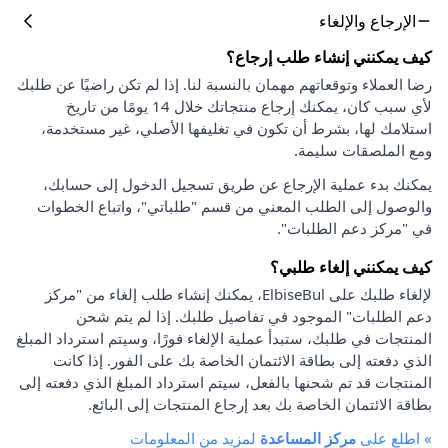
الإرجاع والإلغاء
كيف يمكنني إنشاء طلب إرجاع؟
رضا العملاء وتوقعاتهم مهمان بالنسبة لنا. إذا لم تكن راضيًا عن طلبك
لأي سبب كان، يمكنك إرجاع منتجاتك خلال 14 يومًا من تاريخ
استلامك لها، بشرط أن تكون في تغليفها الأصلي، غير مستخدمة،
ومع الملصقات سليمة.
يمكنك بدء عملية الإرجاع عن طريق تسجيل الدخول إلى حسابك،
والوصول إلى الطلب المعني من قسم "طلباتي"، واتباع الخطوات
في "مركز دعم الطلبات".
كيف يمكنني إلغاء طلبي؟
لإلغاء طلبك على ElbiseBul، يمكنك إنشاء طلب إلغاء من "مركز
دعم الطلبات" الموجود في تفاصيل طلبك. إذا لم يتم شحن
المنتجات في طلبك، ستبدأ عملية الإلغاء فورًا، وسيتم استرداد المبلغ
الذي دفعته إلى بطاقة الائتمان الخاصة بك على الفور. إذا كانت
المنتجات قد تم شحنها بالفعل، سيتم استرداد المبلغ الذي دفعته إلى
بطاقة الائتمان الخاصة بك بعد إرجاع المنتجات إلى البائع.
»
اطلع على
مركز المساعدة
لمزيد من المعلومات