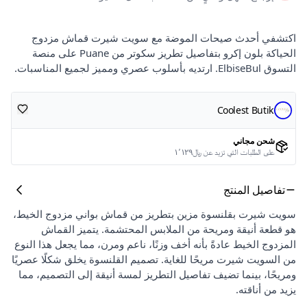
اكتشفي أحدث صيحات الموضة مع سويت شيرت قماش مزدوج
الحياكة بلون إكرو بتفاصيل تطريز سكوتر من Puane على منصة
التسوق ElbiseBul. ارتديه بأسلوب عصري ومميز لجميع المناسبات.
Coolest Butik
شحن مجاني
على الطلبات التي تزيد عن ﷼١٬١٢٩
تفاصيل المنتج
سويت شيرت بقلنسوة مزين بتطريز من قماش بواني مزدوج الخيط،
هو قطعة أنيقة ومريحة من الملابس المحتشمة. يتميز القماش
المزدوج الخيط عادةً بأنه أخف وزنًا، ناعم ومرن، مما يجعل هذا النوع
من السويت شيرت مريحًا للغاية. تصميم القلنسوة يخلق شكلًا عصريًا
ومريحًا، بينما تضيف تفاصيل التطريز لمسة أنيقة إلى التصميم، مما
يزيد من أناقته.