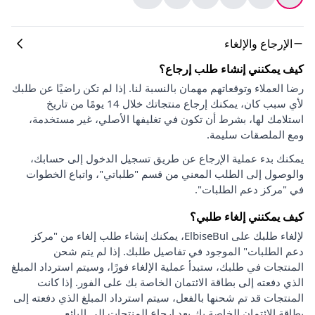
الإرجاع والإلغاء
كيف يمكنني إنشاء طلب إرجاع؟
رضا العملاء وتوقعاتهم مهمان بالنسبة لنا. إذا لم تكن راضيًا عن طلبك
لأي سبب كان، يمكنك إرجاع منتجاتك خلال 14 يومًا من تاريخ
استلامك لها، بشرط أن تكون في تغليفها الأصلي، غير مستخدمة،
ومع الملصقات سليمة.
يمكنك بدء عملية الإرجاع عن طريق تسجيل الدخول إلى حسابك،
والوصول إلى الطلب المعني من قسم "طلباتي"، واتباع الخطوات
في "مركز دعم الطلبات".
كيف يمكنني إلغاء طلبي؟
لإلغاء طلبك على ElbiseBul، يمكنك إنشاء طلب إلغاء من "مركز
دعم الطلبات" الموجود في تفاصيل طلبك. إذا لم يتم شحن
المنتجات في طلبك، ستبدأ عملية الإلغاء فورًا، وسيتم استرداد المبلغ
الذي دفعته إلى بطاقة الائتمان الخاصة بك على الفور. إذا كانت
المنتجات قد تم شحنها بالفعل، سيتم استرداد المبلغ الذي دفعته إلى
بطاقة الائتمان الخاصة بك بعد إرجاع المنتجات إلى البائع.