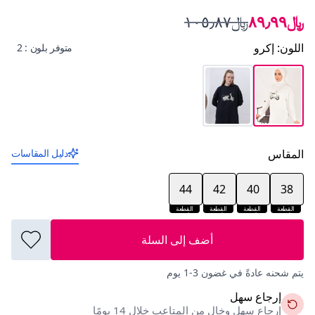
﷼٨٩٫٩٩
﷼١٠٥٫٨٧
اللون
:
إكرو
متوفر بلون : 2
المقاس
دليل المقاسات
44
42
40
38
القطعة
القطعة
القطعة
القطعة
الأخيرة
الأخيرة
الأخيرة
الأخيرة
أضف إلى السلة
يتم شحنه عادةً في غضون 3-1 يوم
إرجاع سهل
إرجاع سهل وخالٍ من المتاعب خلال 14 يومًا