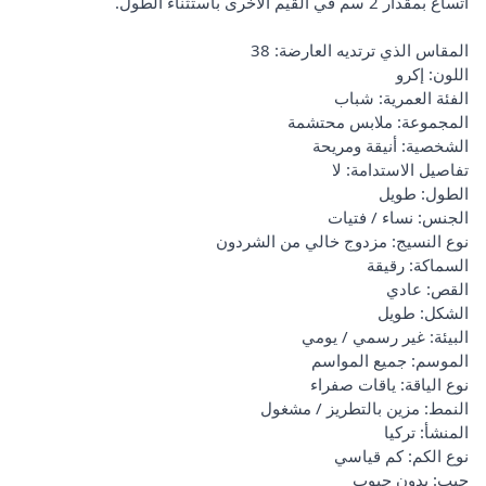
اتساع بمقدار 2 سم في القيم الأخرى باستثناء الطول.
المقاس الذي ترتديه العارضة: 38
اللون: إكرو
الفئة العمرية: شباب
المجموعة: ملابس محتشمة
الشخصية: أنيقة ومريحة
تفاصيل الاستدامة: لا
الطول: طويل
الجنس: نساء / فتيات
نوع النسيج: مزدوج خالي من الشردون
السماكة: رقيقة
القص: عادي
الشكل: طويل
البيئة: غير رسمي / يومي
الموسم: جميع المواسم
نوع الياقة: ياقات صفراء
النمط: مزين بالتطريز / مشغول
المنشأ: تركيا
نوع الكم: كم قياسي
جيب: بدون جيوب