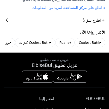
»
اطلع على
مركز المساعدة
لمزيد من المعلومات
اطرح سؤالاً
الأكثر رواجًا الآن
Coolest Butik
Puane
Coolest Butik كنزات
بوواني
عروض خاصة بالتطبيق
تنزيل تطبيق ElbiseBul
تنزيل
تنزيل
App Store
Google Play
ELBISEBUL
انضم إلينا