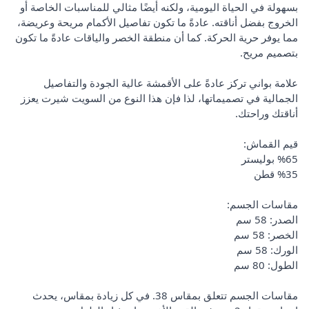
بسهولة في الحياة اليومية، ولكنه أيضًا مثالي للمناسبات الخاصة أو
الخروج بفضل أناقته. عادةً ما تكون تفاصيل الأكمام مريحة وعريضة،
مما يوفر حرية الحركة. كما أن منطقة الخصر والياقات عادةً ما تكون
بتصميم مريح.
علامة بواني تركز عادةً على الأقمشة عالية الجودة والتفاصيل
الجمالية في تصميماتها، لذا فإن هذا النوع من السويت شيرت يعزز
أناقتك وراحتك.
قيم القماش:
%65 بوليستر
%35 قطن
مقاسات الجسم:
الصدر: 58 سم
الخصر: 58 سم
الورك: 58 سم
الطول: 80 سم
مقاسات الجسم تتعلق بمقاس 38. في كل زيادة بمقاس، يحدث