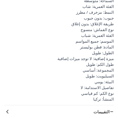
السماكة: متوسطة
الفئة العمرية: شاب
النمط: مزخرف / مطرز
جيوب: بدون جيوب
طريقة الإغلاق: بدون إغلاق
نوع القماش: منسوج
الفئة العمرية: شباب
الموسم: جميع المواسم
المادة: قطن بوليستر
الطول: طويل
ميزة إضافية: لا توجد ميزات إضافية
طول الكم: طويل
المجموعة: أساسي
السيليويت: طويل
البيئة: يومي
تفاصيل الاستدامة: لا
نوع الكم: كم قياسي
المنشأ: تركيا
التقييمات