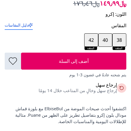
﷼١٤٩٫٩٩
﷼١٧٦٫٤٦
اللون
:
إكرو
المقاس
دليل المقاسات
42
40
38
القطعة
القطعة
الأخيرة
الأخيرة
أضف إلى السلة
يتم شحنه عادةً في غضون 3-1 يوم
إرجاع سهل
إرجاع سهل وخالٍ من المتاعب خلال 14 يومًا
اكتشفوا أحدث صيحات الموضة من ElbiseBul مع بلوزة قماش
مودال بلون إكرو بتفاصيل تطريز على الظهر من Puane. مثالية
للإطلالات اليومية والمناسبات الخاصة.