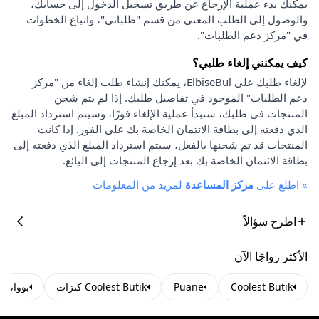
يمكنك بدء عملية الإرجاع عن طريق تسجيل الدخول إلى حسابك،
والوصول إلى الطلب المعني من قسم "طلباتي"، واتباع الخطوات
في "مركز دعم الطلبات".
كيف يمكنني إلغاء طلبي؟
لإلغاء طلبك على ElbiseBul، يمكنك إنشاء طلب إلغاء من "مركز
دعم الطلبات" الموجود في تفاصيل طلبك. إذا لم يتم شحن
المنتجات في طلبك، ستبدأ عملية الإلغاء فورًا، وسيتم استرداد المبلغ
الذي دفعته إلى بطاقة الائتمان الخاصة بك على الفور. إذا كانت
المنتجات قد تم شحنها بالفعل، سيتم استرداد المبلغ الذي دفعته إلى
بطاقة الائتمان الخاصة بك بعد إرجاع المنتجات إلى البائع.
»
اطلع على
مركز المساعدة
لمزيد من المعلومات
اطرح سؤالاً
الأكثر رواجًا الآن
Coolest Butik
Puane
Coolest Butik كنزات
بوواني