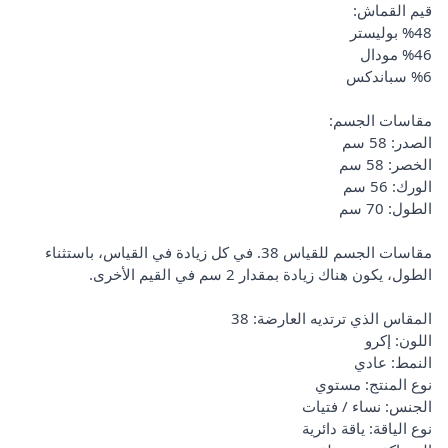
قيم القماش:
%48 بوليستر
%46 مودال
%6 سباندكس
مقاسات الجسم:
الصدر: 58 سم
الخصر: 58 سم
الورك: 56 سم
الطول: 70 سم
مقاسات الجسم للقياس 38. في كل زيادة في القياس، باستثناء
الطول، يكون هناك زيادة بمقدار 2 سم في القيم الأخرى.
المقاس الذي ترتديه العارضة: 38
اللون: إكرو
النمط: عادي
نوع المنتج: مستوي
الجنس: نساء / فتيات
نوع الياقة: ياقة دائرية