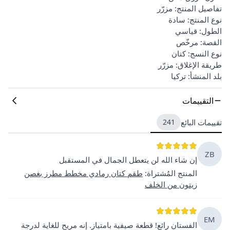
تفاصيل المنتج: مزرّر
نوع المنتج: سادة
الطول: قياسي
القصة: مرخّص
نوع النسج: كتان
طريقة الإغلاق: مزرّر
بلد المنشأ: تركيا
التقييمات
تقييمات البائع
241
ZB
إن شاء الله لن يتعطل الجمال في المستقبل
المنتج المُشتراة
:
طقم كتان رمادي مخطط مطرز بغصن
زيتون من الخلف
EM
الفستان رائع! قطعة صيفية بامتياز. إنه مريح للغاية لدرجة