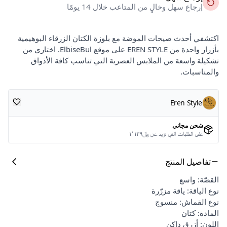
إرجاع سهل وخالٍ من المتاعب خلال 14 يومًا
اكتشفي أحدث صيحات الموضة مع بلوزة الكتان الزرقاء البوهيمية
بأزرار واحدة من EREN STYLE على موقع ElbiseBul. اختاري من
تشكيلة واسعة من الملابس العصرية التي تناسب كافة الأذواق
والمناسبات.
Eren Style
شحن مجاني
على الطلبات التي تزيد عن ﷼١٬١٢٩
تفاصيل المنتج
القصّة: واسع
نوع الياقة: ياقة مزرّرة
نوع القماش: منسوج
المادة: كتان
اللون: أزرق داكن