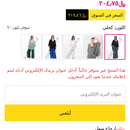
﷼٢٠٤٫٧٥
السعر في السوق:
﷼٢١٩٫٤٦
اللون
:
كحلي
متوفر بلون : 5
هذا المنتج غير متوفر حالياً. أدخل عنوان بريدك الإلكتروني أدناه ليتم
إعلامك عندما يعود إلى المخزون.
أبلغني
إرجاع سهل