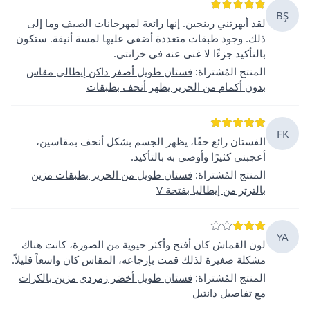
BŞ
لقد أبهرتني رينجين. إنها رائعة لمهرجانات الصيف وما إلى
ذلك. وجود طبقات متعددة أضفى عليها لمسة أنيقة. ستكون
بالتأكيد جزءًا لا غنى عنه في خزانتي.
المنتج المُشتراة
:
فستان طويل أصفر داكن إيطالي مقاس
بدون أكمام من الحرير يظهر أنحف بطبقات
FK
الفستان رائع حقًا، يظهر الجسم بشكل أنحف بمقاسين،
أعجبني كثيرًا وأوصي به بالتأكيد.
المنتج المُشتراة
:
فستان طويل من الحرير بطبقات مزين
بالترتر من إيطاليا بفتحة V
YA
لون القماش كان أفتح وأكثر حيوية من الصورة، كانت هناك
مشكلة صغيرة لذلك قمت بإرجاعه، المقاس كان واسعاً قليلاً.
المنتج المُشتراة
:
فستان طويل أخضر زمردي مزين بالكرات
مع تفاصيل دانتيل