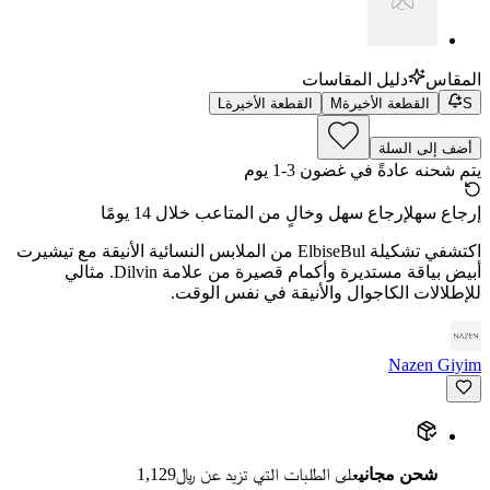
المقاس
دليل المقاسات
S
القطعة الأخيرة
M
القطعة الأخيرة
L
أضف إلى السلة
يتم شحنه عادةً في غضون 3-1 يوم
إرجاع سهل
إرجاع سهل وخالٍ من المتاعب خلال 14 يومًا
اكتشفي تشكيلة ElbiseBul من الملابس النسائية الأنيقة مع تيشيرت
أبيض بياقة مستديرة وأكمام قصيرة من علامة Dilvin. مثالي
للإطلالات الكاجوال والأنيقة في نفس الوقت.
Nazen Giyim
شحن مجاني
على الطلبات التي تزيد عن ﷼1,129