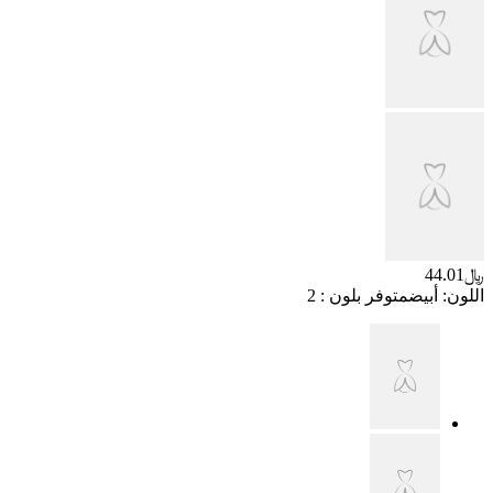
﷼44.01
اللون
:
أبيض
متوفر بلون : 2