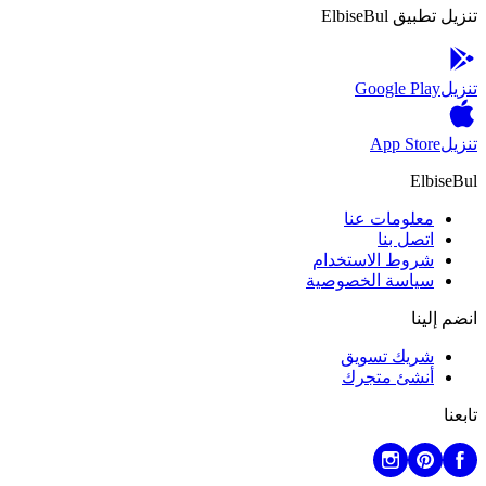
تنزيل تطبيق ElbiseBul
تنزيل
Google Play
تنزيل
App Store
ElbiseBul
معلومات عنا
اتصل بنا
شروط الاستخدام
سياسة الخصوصية
انضم إلينا
شريك تسويق
أنشئ متجرك
تابعنا