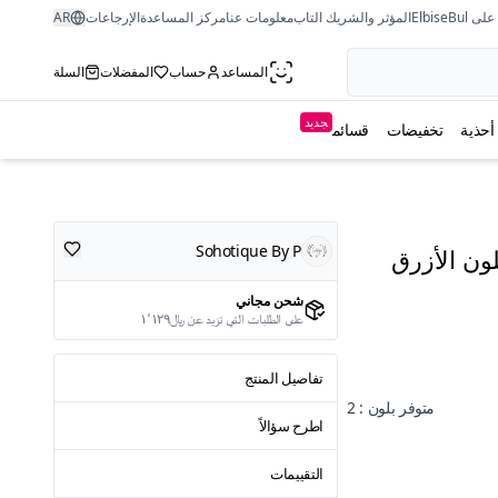
ى ElbiseBul
المؤثر والشريك التاب
معلومات عنا
مركز المساعدة
الإرجاعات
AR
المساعد
حساب
المفضلات
السلة
جديد
أحذية
تخفيضات
قسائم
Sohotique By P
ون الأزرق
شحن مجاني
على الطلبات التي تزيد عن ﷼١٬١٢٩
تفاصيل المنتج
متوفر بلون : 2
اطرح سؤالاً
التقييمات