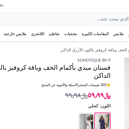
بيع عل
ملابس
المقاسات الكبيرة
محجبات
شاطئ
اللانجري
ملابس خارجية
الخف وياقة كروفيز باللون الأزرق الداكن
SOHOTIQUE BY P
فستان ميدي بأكمام الخف وياقة كروفيز بالل
الداكن
305 تقييمات المتجر
الأسئلة والأجوبة عن المنتج
﷼٥٩٫٩٩
﷼٩٩٫٩٨
اللون
:
كحلي