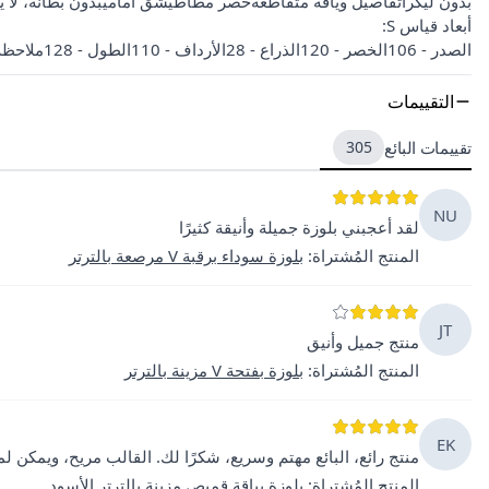
بدون ليكراتفاصيل وياقة متقاطعةخصر مطاطيشق أماميبدون بطانة، لا ي
أبعاد قياس S:
الصدر - 106الخصر - 120الذراع - 28الأرداف - 110الطول - 128ملاحظة: يوجد فرق 4 سم بين كل مقاس.
التقييمات
تقييمات البائع
305
NU
لقد أعجبني بلوزة جميلة وأنيقة كثيرًا
المنتج المُشتراة
:
بلوزة سوداء برقبة V مرصعة بالترتر
JT
منتج جميل وأنيق
المنتج المُشتراة
:
بلوزة بفتحة V مزينة بالترتر
EK
منتج رائع، البائع مهتم وسريع، شكرًا لك. القالب مريح، ويمكن 
المنتج المُشتراة
:
بلوزة بياقة قميص مزينة بالترتر الأسود