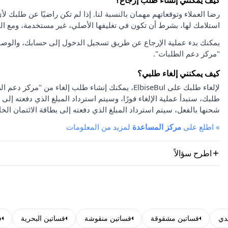
كيف يمكنني إنشاء طلب إرجاع؟
استلامك لها، بشرط أن تكون في تغليفها الأصلي، غير مستخدمة، ومع ا
يمكنك بدء عملية الإرجاع عن طريق تسجيل الدخول إلى حسابك، والوصو
"مركز دعم الطلبات".
كيف يمكنني إلغاء طلبي؟
لإلغاء طلبك على ElbiseBul، يمكنك إنشاء طلب إلغاء
طلبك، ستبدأ عملية الإلغاء فورًا، وسيتم استرداد المبلغ الذي دفعته إلى 
شحنها بالفعل، سيتم استرداد المبلغ الذي دفعته إلى بطاقة الائتمان الخا
»
اطلع على
مركز المساعدة
لمزيد من المعلومات
اطرح سؤالاً
دي
فساتين مشقوقة
فساتين منقوشة
فساتين البحرية
ف