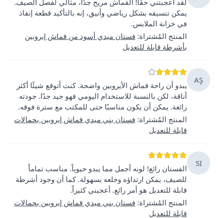
لقد أعجبتني حقًا! القماش مريح جدًا، مثالي لفصل الصيف.
يمكن تنسيقه بشكل رياضي وأنيق، إنه بالتأكيد قطعة إنقاذ
في خزانة الملابس.
المنتج المُشتراة
:
فستان ميدي أسود من قماش إيروبين
بأشرطة قابلة للتعديل
AŞ
يبدو أن راحة قماش الأيروبين واضحة. كنت أتوقع شيئًا أكثر
أناقة، لكن بالنسبة للاستخدام اليومي فهو جيد جدًا. جودته
رائعة. يمكن أن يكون مناسبًا حتى للمكتب مع سترة فوقه.
المنتج المُشتراة
:
فستان بني ميدي قماش إيروبين بحمالات
قابلة للتعديل
SI
الفستان رائع! لونه أجمل مما يبدو حيوياً. مناسب تماماً
للصيف، يمكن ارتداؤه وخلعه بسهولة. كما أن وجود أشرطة
قابلة للتعديل هو أمر رائع. أعجبني كثيراً.
المنتج المُشتراة
:
فستان بني ميدي قماش إيروبين بحمالات
قابلة للتعديل