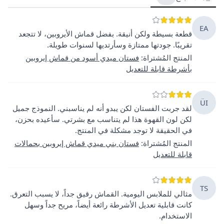
EA
قطعة بسيطة ولكن أنيقة. بفضل قماش الأيروبين، لا تتجعد
تقريبًا. جودتها ممتازة وسأرتديها لسنوات طويلة.
المنتج المُشتراة
:
فستان ميدي أسود من قماش إيروبين
بأشرطة قابلة للتعديل
ÜI
لقد جربت الفستان لكن يبدو أنه لم يناسبني. النموذج جميل
لكن لون القهوة هذا لم يتناسب مع بشرتي. سأعيده بحزن،
في الحقيقة لا توجد مشكلة في المنتج.
المنتج المُشتراة
:
فستان بني ميدي قماش إيروبين بحمالات
قابلة للتعديل
TS
مثالي للملابس اليومية. القماش رقيق جداً، لا يسبب التعرق.
كانت قابلية تعديل الأشرطة رائعة أيضاً، مريح جداً وسهل
الاستخدام.