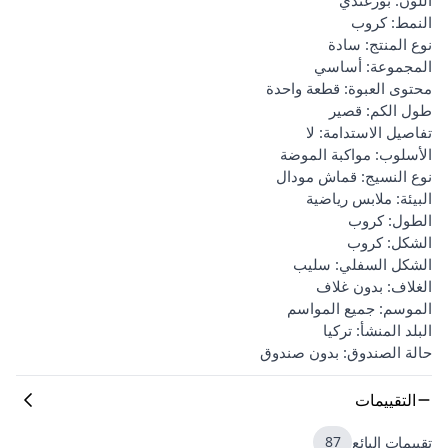
النمط: كروب
نوع المنتج: سادة
المجموعة: أساسي
محتوى العبوة: قطعة واحدة
طول الكم: قصير
تفاصيل الاستدامة: لا
الأسلوب: مواكبة الموضة
نوع النسيج: قماش مودال
البيئة: ملابس رياضية
الطول: كروب
الشكل: كروب
الشكل السفلي: سليب
الغلاف: بدون غلاف
الموسم: جميع المواسم
البلد المنشأ: تركيا
حالة الصندوق: بدون صندوق
التقييمات
تقييمات البائع
87