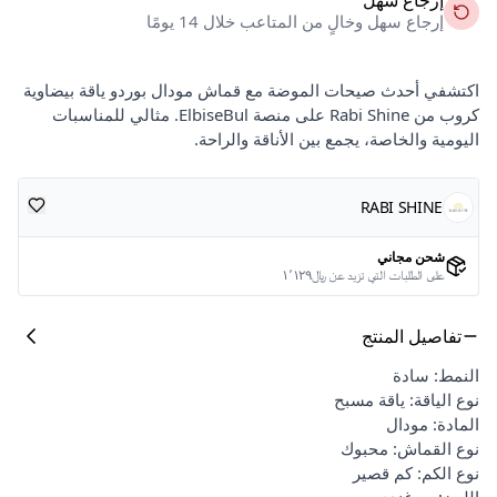
إرجاع سهل وخالٍ من المتاعب خلال 14 يومًا
اكتشفي أحدث صيحات الموضة مع قماش مودال بوردو ياقة بيضاوية
كروب من Rabi Shine على منصة ElbiseBul. مثالي للمناسبات
اليومية والخاصة، يجمع بين الأناقة والراحة.
RABI SHINE
شحن مجاني
على الطلبات التي تزيد عن ﷼١٬١٢٩
تفاصيل المنتج
النمط: سادة
نوع الياقة: ياقة مسبح
المادة: مودال
نوع القماش: محبوك
نوع الكم: كم قصير
اللون: بورغندي