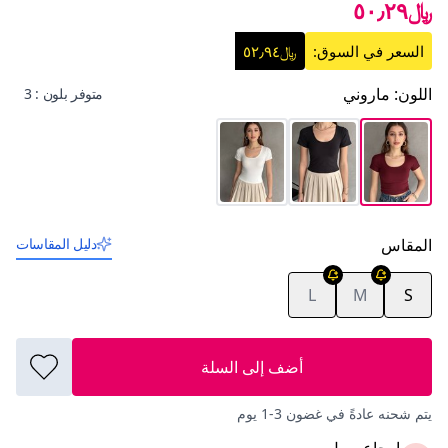
﷼٥٠٫٢٩
السعر في السوق:
﷼٥٢٫٩٤
اللون
:
ماروني
متوفر بلون : 3
المقاس
دليل المقاسات
L
M
S
أضف إلى السلة
يتم شحنه عادةً في غضون 3-1 يوم
إرجاع سهل