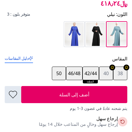
﷼٤١٨٫٢٤
اللون
:
نيلي
متوفر بلون : 3
المقاس
دليل المقاسات
50
46/48
42/44
40
38
القطعة
الأخيرة
أضف إلى السلة
يتم شحنه عادةً في غضون 3-1 يوم
إرجاع سهل
إرجاع سهل وخالٍ من المتاعب خلال 14 يومًا