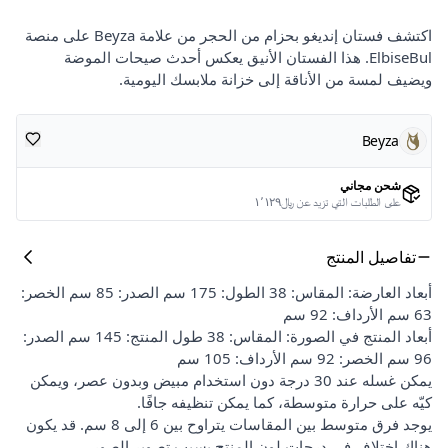
اكتشف فستان إنديغو بحزام من الحجر من علامة Beyza على منصة
ElbiseBul. هذا الفستان الأنيق يعكس أحدث صيحات الموضة
ويضيف لمسة من الأناقة إلى خزانة ملابسك اليومية.
Beyza
شحن مجاني
على الطلبات التي تزيد عن ﷼١٬١٢٩
تفاصيل المنتج
أبعاد العارضة: المقاس: 38 الطول: 175 سم الصدر: 85 سم الخصر:
63 سم الأرداف: 92 سم
أبعاد المنتج في الصورة: المقاس: 38 طول المنتج: 145 سم الصدر:
96 سم الخصر: 92 سم الأرداف: 105 سم
يمكن غسله عند 30 درجة دون استخدام مبيض وبدون عصر، ويمكن
كيّه على حرارة متوسطة، كما يمكن تنظيفه جافًا.
يوجد فرق متوسط بين المقاسات يتراوح بين 6 إلى 8 سم. قد يكون
هناك اختلاف في درجات لون المنتج بسبب تصوير الصور.