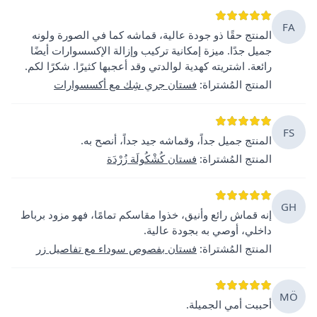
FA
المنتج حقًا ذو جودة عالية، قماشه كما في الصورة ولونه
جميل جدًا. ميزة إمكانية تركيب وإزالة الإكسسوارات أيضًا
رائعة. اشتريته كهدية لوالدتي وقد أعجبها كثيرًا. شكرًا لكم.
المنتج المُشتراة
:
فستان جري شِك مع أكسسوارات
FS
المنتج جميل جداً، وقماشه جيد جداً، أنصح به.
المنتج المُشتراة
:
فستان كُشْكُولَة زُرْدَة
GH
إنه قماش رائع وأنيق، خذوا مقاسكم تمامًا، فهو مزود برباط
داخلي، أوصي به بجودة عالية.
المنتج المُشتراة
:
فستان بفصوص سوداء مع تفاصيل زر
MÖ
أحببت أمي الجميلة.