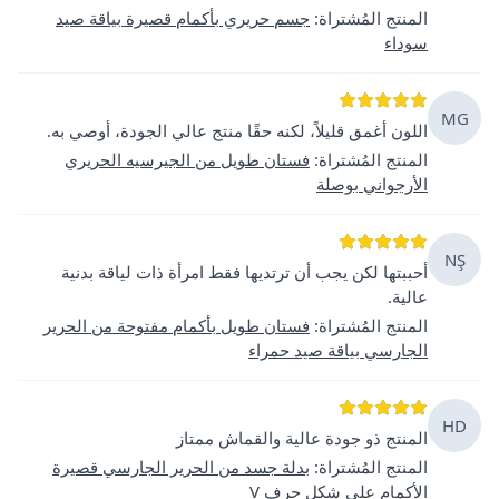
المنتج المُشتراة
:
جسم حريري بأكمام قصيرة بياقة صيد
سوداء
MG
اللون أغمق قليلاً، لكنه حقًا منتج عالي الجودة، أوصي به.
المنتج المُشتراة
:
فستان طويل من الجيرسيه الحريري
الأرجواني بوصلة
NŞ
أحببتها لكن يجب أن ترتديها فقط امرأة ذات لياقة بدنية
عالية.
المنتج المُشتراة
:
فستان طويل بأكمام مفتوحة من الحرير
الجارسي بياقة صيد حمراء
HD
المنتج ذو جودة عالية والقماش ممتاز
المنتج المُشتراة
:
بدلة جسد من الحرير الجارسي قصيرة
الأكمام على شكل حرف V