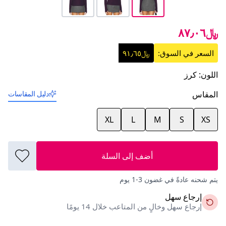
﷼٨٧٫٠٦
السعر في السوق:
﷼٩١٫٦٥
اللون
:
كرز
المقاس
دليل المقاسات
XL
L
M
S
XS
أضف إلى السلة
يتم شحنه عادةً في غضون 3-1 يوم
إرجاع سهل
إرجاع سهل وخالٍ من المتاعب خلال 14 يومًا