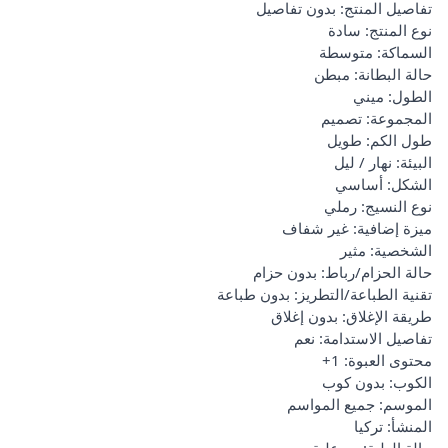
تفاصيل المنتج: بدون تفاصيل
نوع المنتج: سادة
السماكة: متوسطة
حالة البطانة: مبطن
الطول: ميني
المجموعة: تصميم
طول الكم: طويل
البيئة: نهار / ليل
الشكل: أساسي
نوع النسيج: رملي
ميزة إضافية: غير شفاف
الشخصية: مثير
حالة الحزام/رباط: بدون حزام
تقنية الطباعة/التطريز: بدون طباعة
طريقة الإغلاق: بدون إغلاق
تفاصيل الاستدامة: نعم
محتوى العبوة: 1+
الكوب: بدون كوب
الموسم: جميع المواسم
المنشأ: تركيا
حالة العلبة: مع علبة