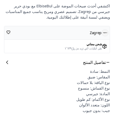
اكتشفي أحدث صيحات الموضة على ElbiseBul مع بودي حرير
جيرسي من Zagrep. تصميم عصري ومريح يناسب جميع المناسبات
ويضفي لمسة أنيقة على إطلالتك اليومية.
Zagrep
شحن مجاني
على الطلبات التي تزيد عن ﷼١٬١٢٩
تفاصيل المنتج
النمط: سادة
المقاس: ضيق
نوع الياقة: بلا حمالات
نوع القماش: منسوج
المادة: جيرسي
نوع الأكمام: كم طويل
اللون: متعدد الألوان
جيب: بدون جيوب