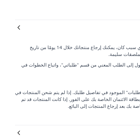
رضا العملاء وتوقعاتهم مهمان بالنسبة لنا. إذا لم تكن راضيًا عن طلبك لأي سبب كان، يمكنك إرجاع منتجاتك خلال 14 يومًا من تاريخ
لملصقات سليمة.
ل إلى الطلب المعني من قسم "طلباتي"، واتباع الخطوات في
 من "مركز دعم الطلبات" الموجود في تفاصيل طلبك. إذا لم يتم شحن المنتجات في
بطاقة الائتمان الخاصة بك على الفور. إذا كانت المنتجات قد تم
صة بك بعد إرجاع المنتجات إلى البائع.