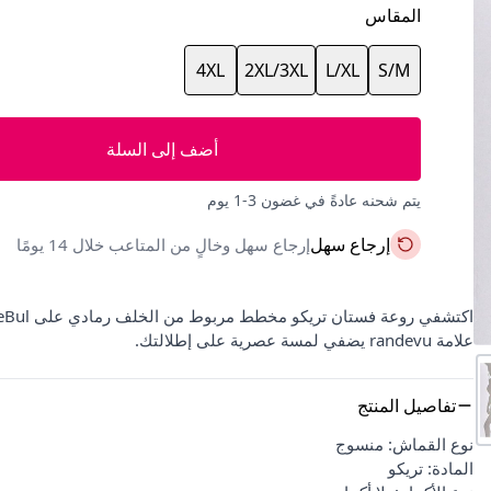
المقاس
4XL
2XL/3XL
L/XL
S/M
أضف إلى السلة
يتم شحنه عادةً في غضون 3-1 يوم
إرجاع سهل
إرجاع سهل وخالٍ من المتاعب خلال 14 يومًا
علامة randevu يضفي لمسة عصرية على إطلالتك.
تفاصيل المنتج
نوع القماش: منسوج
المادة: تريكو