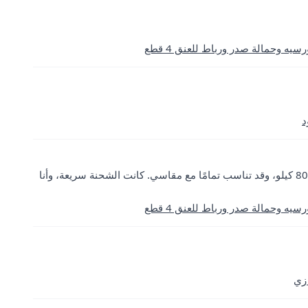
 وحمالة صدر ورباط للعنق 4 قطع
د
أحببت المنتج كثيرًا، اشتريت مقاس XXL لطول 1.60 متر ووزن 80 كيلو، وقد تناسب تمامًا مع مقاسي. كانت الشحنة سريعة، وأنا
 وحمالة صدر ورباط للعنق 4 قطع
زي