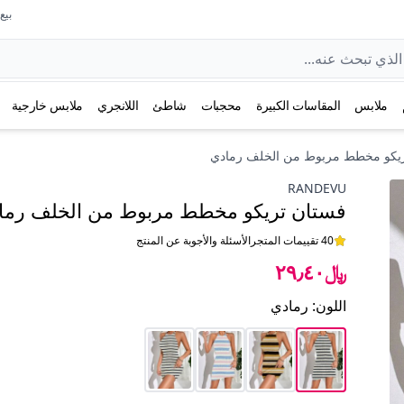
بيع عل
ملابس
المقاسات الكبيرة
محجبات
شاطئ
اللانجري
ملابس خارجية
ريكو مخطط مربوط من الخلف رمادي
RANDEVU
فستان تريكو مخطط مربوط من الخلف رما
40 تقييمات المتجر
الأسئلة والأجوبة عن المنتج
﷼٢٩٫٤٠
اللون
:
رمادي