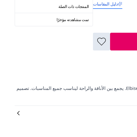
دليل المقاسات
المنتجات ذات الصلة
تمت مشاهدته مؤخرًا
اكتشفي روعة فستان تريكو مخطط مربوط من الخلف رمادي على ElbiseBul. يجمع بين الأناقة والراحة ليناسب جميع المناسبات. تصميم