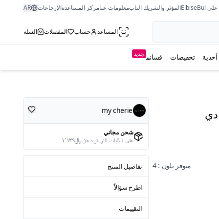
ى ElbiseBul
المؤثر والشريك التاب
معلومات عنا
مركز المساعدة
الإرجاعات
AR
المساعد
حساب
المفضلات
السلة
جديد
أحذية
تخفيضات
قسائم
my cherie
دي
شحن مجاني
على الطلبات التي تزيد عن ﷼١٬١٢٩
متوفر بلون : 4
تفاصيل المنتج
اطرح سؤالاً
التقييمات