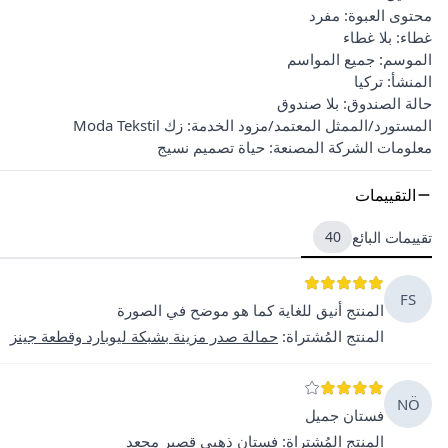
محتوى العبوة: مفرد
غطاء: بلا غطاء
الموسم: جميع المواسم
المنشأ: تركيا
حالة الصندوق: بلا صندوق
المستورد/الممثل المعتمد/مزود الخدمة: زك Moda Tekstil
معلومات الشركة المصنعة: حياة تصميم نسيج
التقييمات
تقييمات البائع
40
FS
المنتج أنيق للغاية كما هو موضح في الصورة
المنتج المُشتراة
:
حمالة صدر مزينة بشبكة ليوبارد وقطعة جينز
NÖ
فستان جميل
المنتج المُشتراة
:
فستان ذهبي قصير مجعد