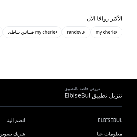
الأكثر رواجًا الآن
my cherie
randevu
my cherie فساتين شاطئ
عروض خاصة بالتطبيق
تنزيل تطبيق ElbiseBul
ELBISEBUL
انضم إلينا
معلومات عنا
شريك تسويق