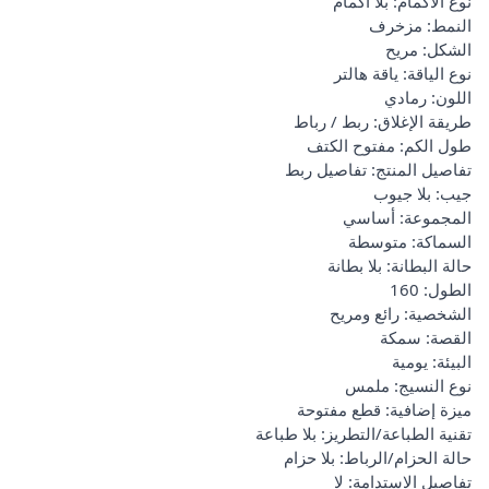
نوع الأكمام: بلا أكمام
النمط: مزخرف
الشكل: مريح
نوع الياقة: ياقة هالتر
اللون: رمادي
طريقة الإغلاق: ربط / رباط
طول الكم: مفتوح الكتف
تفاصيل المنتج: تفاصيل ربط
جيب: بلا جيوب
المجموعة: أساسي
السماكة: متوسطة
حالة البطانة: بلا بطانة
الطول: 160
الشخصية: رائع ومريح
القصة: سمكة
البيئة: يومية
نوع النسيج: ملمس
ميزة إضافية: قطع مفتوحة
تقنية الطباعة/التطريز: بلا طباعة
حالة الحزام/الرباط: بلا حزام
تفاصيل الاستدامة: لا