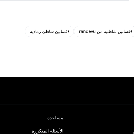
فساتين شاطئية من randevu
فساتين شاطئ رمادية
مساعدة
الأسئلة المتكررة