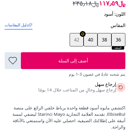
﷼١١٧٫٥٩
﷼٢٣٥٫١٨
اللون
:
أسود
المقاس
دليل المقاسات
42
40
38
36
القطعة
الأخيرة
أضف إلى السلة
يتم شحنه عادةً في غضون 3-1 يوم
إرجاع سهل
إرجاع سهل وخالٍ من المتاعب خلال 14 يومًا
اكتشفي مايوه أسود قطعة واحدة برباط خلفي الرائع على منصة
ElbiseBul. تقدمه العلامة التجارية Starinci Mayo ليضفي لمسة
أنيقة على إطلالتك الصيفية. احصلي عليه الآن واستمتعي بالأناقة
والراحة.