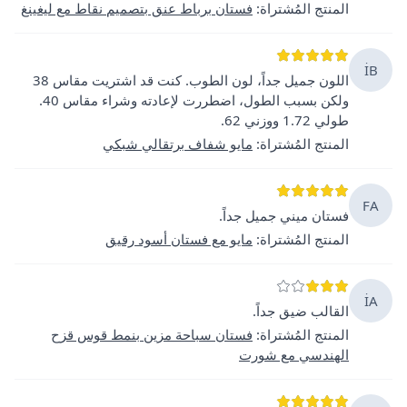
المنتج المُشتراة
:
فستان برباط عنق بتصميم نقاط مع ليغينغ
İB
اللون جميل جداً، لون الطوب. كنت قد اشتريت مقاس 38
ولكن بسبب الطول، اضطررت لإعادته وشراء مقاس 40.
طولي 1.72 ووزني 62.
المنتج المُشتراة
:
مايو شفاف برتقالي شبكي
FA
فستان ميني جميل جداً.
المنتج المُشتراة
:
مايو مع فستان أسود رقيق
İA
القالب ضيق جداً.
المنتج المُشتراة
:
فستان سباحة مزين بنمط قوس قزح
الهندسي مع شورت