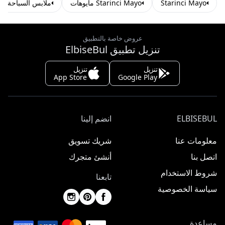
Starinci Mayo
Starinci Mayo مايوهات
ملابس السباحة
عروض خاصة بالتطبيق
تنزيل تطبيق ElbiseBul
تنزيل
تنزيل
App Store
Google Play
ELBISEBUL
انضم إلينا
معلومات عنا
شريك تسويق
اتصل بنا
أنشئ متجرك
شروط الاستخدام
تابعنا
سياسة الخصوصية
مساعدة