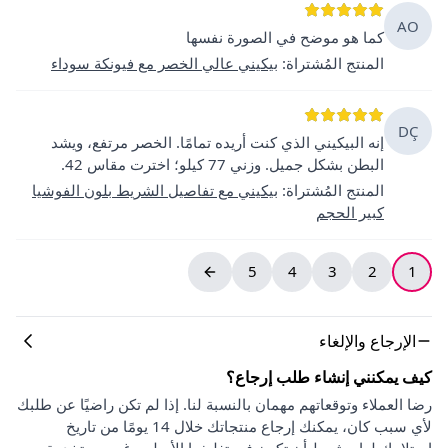
AO
كما هو موضح في الصورة نفسها
المنتج المُشتراة
:
بيكيني عالي الخصر مع فيونكة سوداء
DÇ
إنه البيكيني الذي كنت أريده تمامًا. الخصر مرتفع، ويشد
البطن بشكل جميل. وزني 77 كيلو؛ اخترت مقاس 42.
المنتج المُشتراة
:
بيكيني مع تفاصيل الشريط بلون الفوشيا
كبير الحجم
5
4
3
2
1
الإرجاع والإلغاء
كيف يمكنني إنشاء طلب إرجاع؟
رضا العملاء وتوقعاتهم مهمان بالنسبة لنا. إذا لم تكن راضيًا عن طلبك
لأي سبب كان، يمكنك إرجاع منتجاتك خلال 14 يومًا من تاريخ
استلامك لها، بشرط أن تكون في تغليفها الأصلي، غير مستخدمة،