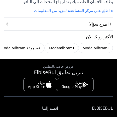
بطاقة الائتمان الخاصة بك بعد إرجاع المنتجات إلى البائع.
»
اطلع على
مركز المساعدة
لمزيد من المعلومات
اطرح سؤالاً
الأكثر رواجًا الآن
Moda Mihram
Modamihram
مجموعة Moda Mihram للملابس المحتشمة
عروض خاصة بالتطبيق
تنزيل تطبيق ElbiseBul
تنزيل
تنزيل
App Store
Google Play
ELBISEBUL
انضم إلينا