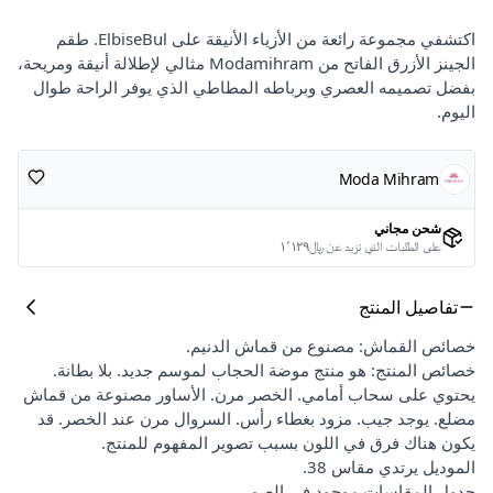
اكتشفي مجموعة رائعة من الأزياء الأنيقة على ElbiseBul. طقم
الجينز الأزرق الفاتح من Modamihram مثالي لإطلالة أنيقة ومريحة،
بفضل تصميمه العصري وبرباطه المطاطي الذي يوفر الراحة طوال
اليوم.
Moda Mihram
شحن مجاني
على الطلبات التي تزيد عن ﷼١٬١٢٩
تفاصيل المنتج
خصائص القماش: مصنوع من قماش الدنيم.
خصائص المنتج: هو منتج موضة الحجاب لموسم جديد. بلا بطانة.
يحتوي على سحاب أمامي. الخصر مرن. الأساور مصنوعة من قماش
مضلع. يوجد جيب. مزود بغطاء رأس. السروال مرن عند الخصر. قد
يكون هناك فرق في اللون بسبب تصوير المفهوم للمنتج.
الموديل يرتدي مقاس 38.
جدول المقاسات موجود في الصور.