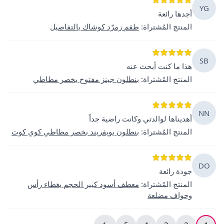
YG
أجدها رائعة
المنتج المُشتراة
:
طقم زمرّد كوشاك بالتفاصيل
SB
هذا ما كنت أبحث عنه
المنتج المُشتراة
:
بنطلون جينز مفتوح بخصر مطاطي
NN
أهديناها لوالدتي وكانت راضية جداً
المنتج المُشتراة
:
بنطلون بويفريند بخصر مطاطي كوي كوت
DO
جودة رائعة
المنتج المُشتراة
:
معطف أسود كبير الحجم بغطاء رأس
وحواف مضلعة