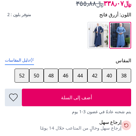
﷼٣٣٨٫٠٧
﷼٣٥٥٫٨٨
اللون
:
أزرق فاتح
متوفر بلون : 2
المقاس
دليل المقاسات
52
50
48
46
44
42
40
38
أضف إلى السلة
يتم شحنه عادةً في غضون 3-1 يوم
إرجاع سهل
إرجاع سهل وخالٍ من المتاعب خلال 14 يومًا