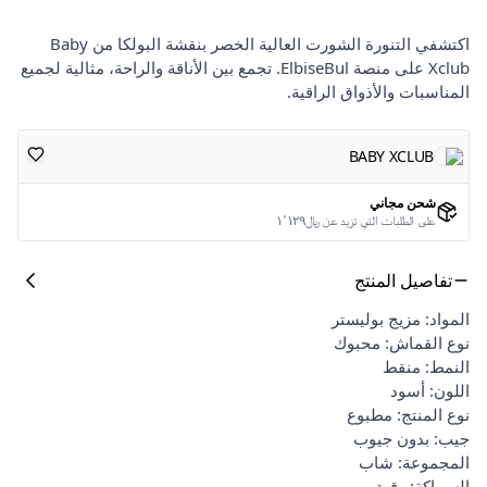
اكتشفي التنورة الشورت العالية الخصر بنقشة البولكا من Baby
Xclub على منصة ElbiseBul. تجمع بين الأناقة والراحة، مثالية لجميع
المناسبات والأذواق الراقية.
BABY XCLUB
شحن مجاني
على الطلبات التي تزيد عن ﷼١٬١٢٩
تفاصيل المنتج
المواد: مزيج بوليستر
نوع القماش: محبوك
النمط: منقط
اللون: أسود
نوع المنتج: مطبوع
جيب: بدون جيوب
المجموعة: شاب
السماكة: رقيق