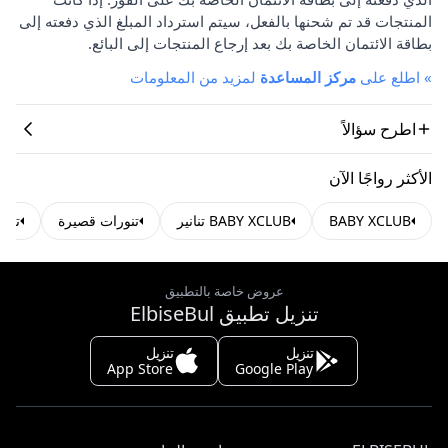
المنتجات قد تم شحنها بالفعل، سيتم استرداد المبلغ الذي دفعته إلى
بطاقة الائتمان الخاصة بك بعد إرجاع المنتجات إلى البائع.
»
اطلع على
مركز المساعدة
لمزيد من المعلومات
اطرح سؤالاً
الأكثر رواجًا الآن
BABY XCLUB
BABY XCLUB تنانير
تنورات قصيرة
تنان
عروض خاصة بالتطبيق
تنزيل تطبيق ElbiseBul
تنزيل
تنزيل
App Store
Google Play