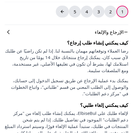
5
4
3
2
1
الإرجاع والإلغاء
كيف يمكنني إنشاء طلب إرجاع؟
رضا العملاء وتوقعاتهم مهمان بالنسبة لنا. إذا لم تكن راضيًا عن طلبك
لأي سبب كان، يمكنك إرجاع منتجاتك خلال 14 يومًا من تاريخ
استلامك لها، بشرط أن تكون في تغليفها الأصلي، غير مستخدمة،
ومع الملصقات سليمة.
يمكنك بدء عملية الإرجاع عن طريق تسجيل الدخول إلى حسابك،
والوصول إلى الطلب المعني من قسم "طلباتي"، واتباع الخطوات
في "مركز دعم الطلبات".
كيف يمكنني إلغاء طلبي؟
لإلغاء طلبك على ElbiseBul، يمكنك إنشاء طلب إلغاء من "مركز
دعم الطلبات" الموجود في تفاصيل طلبك. إذا لم يتم شحن
المنتجات في طلبك، ستبدأ عملية الإلغاء فورًا، وسيتم استرداد المبلغ
الذي دفعته إلى بطاقة الائتمان الخاصة بك على الفور. إذا كانت