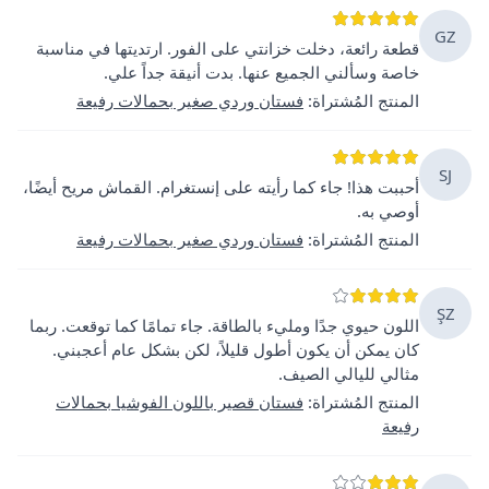
GZ
قطعة رائعة، دخلت خزانتي على الفور. ارتديتها في مناسبة
خاصة وسألني الجميع عنها. بدت أنيقة جداً علي.
المنتج المُشتراة
:
فستان وردي صغير بحمالات رفيعة
SJ
أحببت هذا! جاء كما رأيته على إنستغرام. القماش مريح أيضًا،
أوصي به.
المنتج المُشتراة
:
فستان وردي صغير بحمالات رفيعة
ŞZ
اللون حيوي جدًا ومليء بالطاقة. جاء تمامًا كما توقعت. ربما
كان يمكن أن يكون أطول قليلاً، لكن بشكل عام أعجبني.
مثالي لليالي الصيف.
المنتج المُشتراة
:
فستان قصير باللون الفوشيا بحمالات
رفيعة