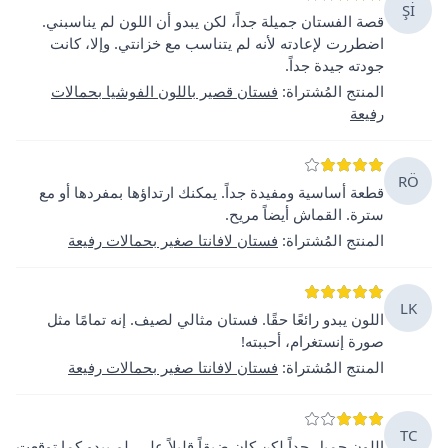
Şİ
قصة الفستان جميلة جداً، لكن يبدو أن اللون لم يناسبني.
اضطررت لإعادته لأنه لم يتناسب مع خزانتي. وإلا، كانت
جودته جيدة جداً.
المنتج المُشتراة
:
فستان قصير باللون الفوشيا بحمالات
رفيعة
RÖ
قطعة أساسية ومفيدة جداً. يمكنك ارتداؤها بمفردها أو مع
سترة. القماش أيضاً مريح.
المنتج المُشتراة
:
فستان لافانتا صغير بحمالات رفيعة
LK
اللون يبدو رائعًا حقًا. فستان مثالي لصيف. إنه تمامًا مثل
صورة إنستغرام، أحببته!
المنتج المُشتراة
:
فستان لافانتا صغير بحمالات رفيعة
TC
اللون جميل جداً لكن كان ضيقاً قليلاً علي. لم يبدو كما توقعت