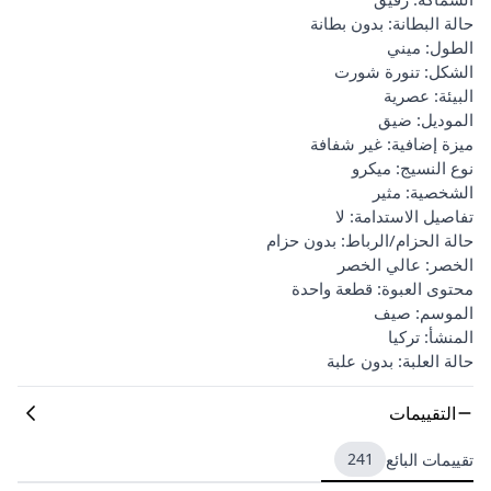
حالة البطانة: بدون بطانة
الطول: ميني
الشكل: تنورة شورت
البيئة: عصرية
الموديل: ضيق
ميزة إضافية: غير شفافة
نوع النسيج: ميكرو
الشخصية: مثير
تفاصيل الاستدامة: لا
حالة الحزام/الرباط: بدون حزام
الخصر: عالي الخصر
محتوى العبوة: قطعة واحدة
الموسم: صيف
المنشأ: تركيا
حالة العلبة: بدون علبة
التقييمات
تقييمات البائع
241