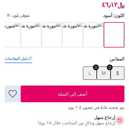
﷼٤٦٫١٢
اللون
:
أسود
متوفر بلون : 9
المقاس
دليل المقاسات
L
M
S
أضف إلى السلة
يتم شحنه عادةً في غضون 3-1 يوم
إرجاع سهل
إرجاع سهل وخالٍ من المتاعب خلال 14 يومًا