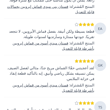
المنتج المُشتراة
:
فستان بني ميدي قماش إيروبين بحمالات
قابلة للتعديل
EA
قطعة بسيطة ولكن أنيقة. بفضل قماش الأيروبين، لا تتجعد
تقريبًا. جودتها ممتازة وسأرتديها لسنوات طويلة.
المنتج المُشتراة
:
فستان ميدي أسود من قماش إيروبين
بأشرطة قابلة للتعديل
GK
لقد أعجبتني حقًا! القماش مريح جدًا، مثالي لفصل الصيف.
يمكن تنسيقه بشكل رياضي وأنيق، إنه بالتأكيد قطعة إنقاذ
في خزانة الملابس.
المنتج المُشتراة
:
فستان ميدي أسود من قماش إيروبين
بأشرطة قابلة للتعديل
TS
مثالي للملابس اليومية. القماش رقيق جداً، لا يسبب التعرق.