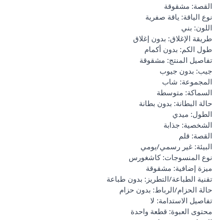
القصة: مشقوقة
نوع الياقة: ياقة صفرية
اللون: بني
طريقة الإغلاق: بدون إغلاق
طول الكم: بدون أكمام
تفاصيل المنتج: مشقوقة
جيب: بدون جيوب
المجموعة: شاب
السماكة: متوسطة
حالة البطانة: بدون بطانة
الطول: ميدي
الشخصية: جذابة
القصة: قلم
البيئة: غير رسمي/يومي
نوع المنسوجات: كاشغورس
ميزة إضافية: مشقوقة
تقنية الطباعة/التطريز: بدون طباعة
حالة الحزام/الرباط: بدون حزام
تفاصيل الاستدامة: لا
محتوى العبوة: قطعة واحدة