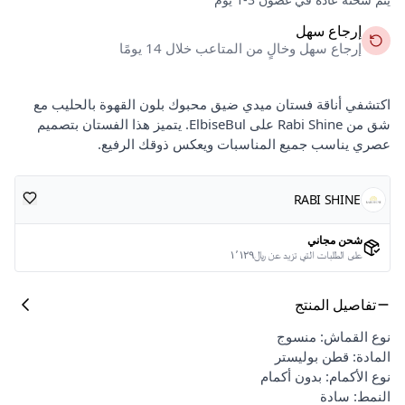
إرجاع سهل
إرجاع سهل وخالٍ من المتاعب خلال 14 يومًا
اكتشفي أناقة فستان ميدي ضيق محبوك بلون القهوة بالحليب مع
شق من Rabi Shine على ElbiseBul. يتميز هذا الفستان بتصميم
عصري يناسب جميع المناسبات ويعكس ذوقك الرفيع.
RABI SHINE
شحن مجاني
على الطلبات التي تزيد عن ﷼١٬١٢٩
تفاصيل المنتج
نوع القماش: منسوج
المادة: قطن بوليستر
نوع الأكمام: بدون أكمام
النمط: سادة