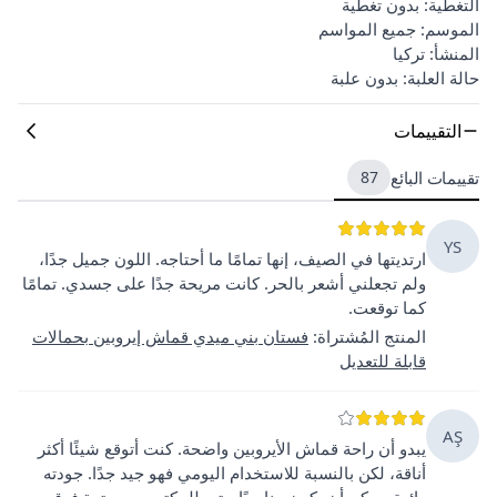
التغطية: بدون تغطية
الموسم: جميع المواسم
المنشأ: تركيا
حالة العلبة: بدون علبة
التقييمات
تقييمات البائع
87
YS
ارتديتها في الصيف، إنها تمامًا ما أحتاجه. اللون جميل جدًا،
ولم تجعلني أشعر بالحر. كانت مريحة جدًا على جسدي. تمامًا
كما توقعت.
المنتج المُشتراة
:
فستان بني ميدي قماش إيروبين بحمالات
قابلة للتعديل
AŞ
يبدو أن راحة قماش الأيروبين واضحة. كنت أتوقع شيئًا أكثر
أناقة، لكن بالنسبة للاستخدام اليومي فهو جيد جدًا. جودته
رائعة. يمكن أن يكون مناسبًا حتى للمكتب مع سترة فوقه.