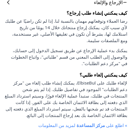
الإرجاع والإلغاء
كيف يمكنني إنشاء طلب إرجاع؟
رضا العملاء وتوقعاتهم مهمان بالنسبة لنا. إذا لم تكن راضيًا عن طلبك
لأي سبب كان، يمكنك إرجاع منتجاتك خلال 14 يومًا من تاريخ
استلامك لها، بشرط أن تكون في تغليفها الأصلي، غير مستخدمة،
ومع الملصقات سليمة.
يمكنك بدء عملية الإرجاع عن طريق تسجيل الدخول إلى حسابك،
والوصول إلى الطلب المعني من قسم "طلباتي"، واتباع الخطوات
في "مركز دعم الطلبات".
كيف يمكنني إلغاء طلبي؟
لإلغاء طلبك على ElbiseBul، يمكنك إنشاء طلب إلغاء من "مركز
دعم الطلبات" الموجود في تفاصيل طلبك. إذا لم يتم شحن
المنتجات في طلبك، ستبدأ عملية الإلغاء فورًا، وسيتم استرداد المبلغ
الذي دفعته إلى بطاقة الائتمان الخاصة بك على الفور. إذا كانت
المنتجات قد تم شحنها بالفعل، سيتم استرداد المبلغ الذي دفعته إلى
بطاقة الائتمان الخاصة بك بعد إرجاع المنتجات إلى البائع.
»
اطلع على
مركز المساعدة
لمزيد من المعلومات