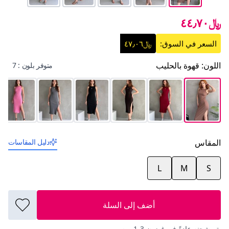
﷼٤٤٫٧٠
السعر في السوق:
﷼٤٧٫٠٦
اللون
:
قهوة بالحليب
متوفر بلون : 7
المقاس
دليل المقاسات
L
M
S
أضف إلى السلة
يتم شحنه عادةً في غضون 3-1 يوم