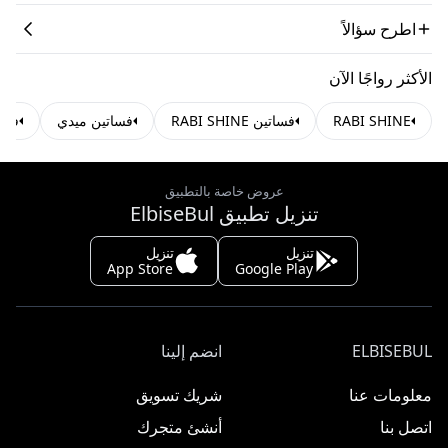
اطرح سؤالاً
الأكثر رواجًا الآن
RABI SHINE
فساتين RABI SHINE
فساتين ميدي
فسا
عروض خاصة بالتطبيق
تنزيل تطبيق ElbiseBul
تنزيل
تنزيل
App Store
Google Play
ELBISEBUL
انضم إلينا
معلومات عنا
شريك تسويق
اتصل بنا
أنشئ متجرك