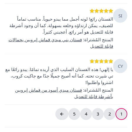
SI
الفستان رائع! لونه أجمل مما يبدو حيوياً. مناسب تماماً
للصيف، يمكن ارتداؤه وخلعه بسهولة. كما أن وجود أشرطة
قابلة للتعديل هو أمر رائع. أعجبني كثيراً.
المنتج المُشتراة
:
فستان بني ميدي قماش إيروبين بحمالات
قابلة للتعديل
CY
يا إلهي! هذه الفستان السليب الذي أريده تمامًا. يبدو رائعًا مع
تي شيرت تحته. كما أنه أصبح جميلًا جدًا مع جاكيت كروب،
اشتروا واطلبوا!
المنتج المُشتراة
:
فستان ميدي أسود من قماش إيروبين
بأشرطة قابلة للتعديل
5
4
3
2
1