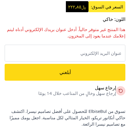
السعر في السوق:
﷼٢٢٢٫٨٥
اللون
:
خاكي
هذا المنتج غير متوفر حالياً. أدخل عنوان بريدك الإلكتروني أدناه ليتم
إعلامك عندما يعود إلى المخزون.
أبلغني
إرجاع سهل
إرجاع سهل وخالٍ من المتاعب خلال 14 يومًا
تسوق من ElbiseBul للحصول على أفضل تصاميم نيسرا. اكتشف
حاكي أنكانور تريكو، الخيار المثالي لكل مناسبة. اجعل يومك مميزًا
مع تصاميم نيسرا الرائعة.