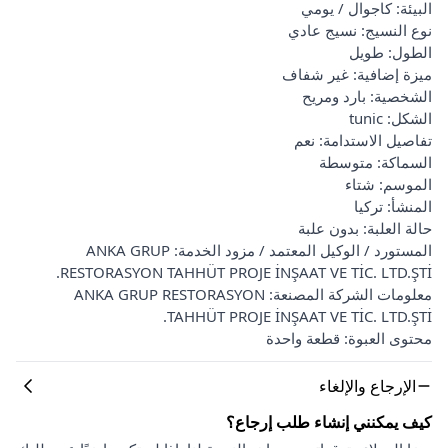
البيئة: كاجوال / يومي
نوع النسيج: نسيج عادي
الطول: طويل
ميزة إضافية: غير شفاف
الشخصية: بارد ومريح
الشكل: tunic
تفاصيل الاستدامة: نعم
السماكة: متوسطة
الموسم: شتاء
المنشأ: تركيا
حالة العلبة: بدون علبة
المستورد / الوكيل المعتمد / مزود الخدمة: ANKA GRUP
RESTORASYON TAHHÜT PROJE İNŞAAT VE TİC. LTD.ŞTİ.
معلومات الشركة المصنعة: ANKA GRUP RESTORASYON
TAHHÜT PROJE İNŞAAT VE TİC. LTD.ŞTİ.
محتوى العبوة: قطعة واحدة
الإرجاع والإلغاء
كيف يمكنني إنشاء طلب إرجاع؟