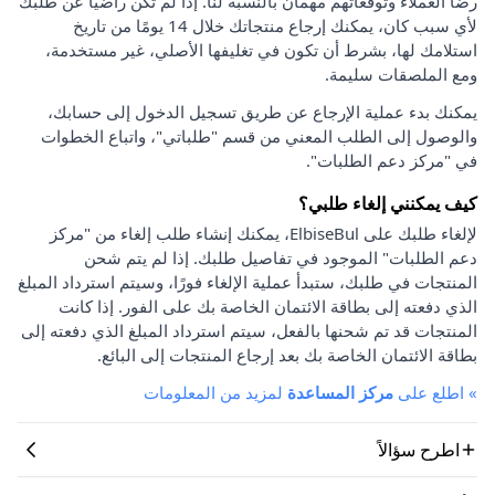
رضا العملاء وتوقعاتهم مهمان بالنسبة لنا. إذا لم تكن راضيًا عن طلبك
لأي سبب كان، يمكنك إرجاع منتجاتك خلال 14 يومًا من تاريخ
استلامك لها، بشرط أن تكون في تغليفها الأصلي، غير مستخدمة،
ومع الملصقات سليمة.
يمكنك بدء عملية الإرجاع عن طريق تسجيل الدخول إلى حسابك،
والوصول إلى الطلب المعني من قسم "طلباتي"، واتباع الخطوات
في "مركز دعم الطلبات".
كيف يمكنني إلغاء طلبي؟
لإلغاء طلبك على ElbiseBul، يمكنك إنشاء طلب إلغاء من "مركز
دعم الطلبات" الموجود في تفاصيل طلبك. إذا لم يتم شحن
المنتجات في طلبك، ستبدأ عملية الإلغاء فورًا، وسيتم استرداد المبلغ
الذي دفعته إلى بطاقة الائتمان الخاصة بك على الفور. إذا كانت
المنتجات قد تم شحنها بالفعل، سيتم استرداد المبلغ الذي دفعته إلى
بطاقة الائتمان الخاصة بك بعد إرجاع المنتجات إلى البائع.
»
اطلع على
مركز المساعدة
لمزيد من المعلومات
اطرح سؤالاً