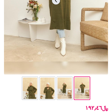
﷼١٩٢٫٤٦