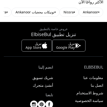
الأكثر رواجًا الآن
Ankanoor
Nissra
تونيكات محجبات Ankanoor
Nissra تونيكات
عروض خاصة بالتطبيق
تنزيل تطبيق ElbiseBul
تنزيل
تنزيل
App Store
Google Play
ELBISEBUL
انضم إلينا
معلومات عنا
شريك تسويق
اتصل بنا
أنشئ متجرك
شروط الاستخدام
تابعنا
سياسة الخصوصية