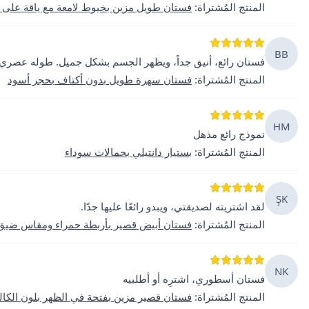
المنتج المُشتراة
:
فستان طويل مزين بخيوط لامعة مع ياقة على 
BB
فستان رائع، أنيق جداً، ويظهر الجسم بشكل جميل. طوله عصري ج
المنتج المُشتراة
:
فستان سهرة طويل بدون أكتاف بحجر أسود
HM
نموذج رائع مذهل
المنتج المُشتراة
:
بستيار دانتيلي بحمالات سوداء
ŞK
لقد اشتريته لصديقتي، ويبدو رائعًا عليها جدًا.
المنتج المُشتراة
:
فستان أبيض قصير بأربطة حمراء ومقاس ضيق
NK
فستان أسطوري، اشترِه أو أطلبيه
المنتج المُشتراة
:
فستان قصير مزين بفتحة في الظهر بلون الكا