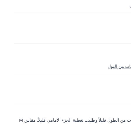
ات من التول
أحببتها، جودة عالية جداً. طولي 1.60 متر ووزني 53 كيلو، قصصت من الطول قليلاً وطلبت تغطية الجزء الأمامي قليلاً. مقاس M