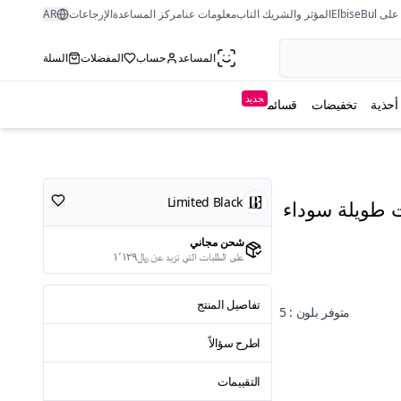
ى ElbiseBul
المؤثر والشريك التاب
معلومات عنا
مركز المساعدة
الإرجاعات
AR
المساعد
حساب
المفضلات
السلة
جديد
أحذية
تخفيضات
قسائم
Limited Black
ت طويلة سوداء
شحن مجاني
على الطلبات التي تزيد عن ﷼١٬١٢٩
تفاصيل المنتج
متوفر بلون : 5
اطرح سؤالاً
التقييمات