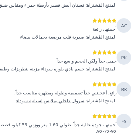
المنتج المُشتراة
:
فستان أبيض قصير بأربطة حمراء ومقاس ضيق
AC
أحببتها، رائعة
المنتج المُشتراة
:
صدرية قلب مرصعة بحمالات بيضاء
PK
جميل جداً ولكن الحجم واسع جداً
المنتج المُشتراة
:
جسم بادي بلوزة سوداء مزينة بتطريزات وطبق
BK
رائع، أعجبتني جداً تصميمه وطوله ومظهره مناسب جداً.
المنتج المُشتراة
:
سروال داخلي بملابس إسبانية سوداء
FS
92-72-92.