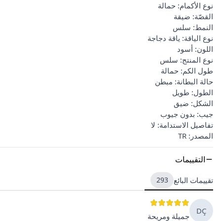
نوع الأكمام: حمالة
القصّة: ضيقة
النمط: سلس
نوع الياقة: ياقة دجاجة
اللون: أسود
نوع المنتج: سلس
طول الكم: حمالة
حالة البطانة: مبطن
الطول: طويل
الشكل: ضيق
جيب: بدون جيوب
تفاصيل الاستدامة: لا
المصدر: TR
التقييمات
تقييمات البائع
293
DÇ
جميلة ومريحة