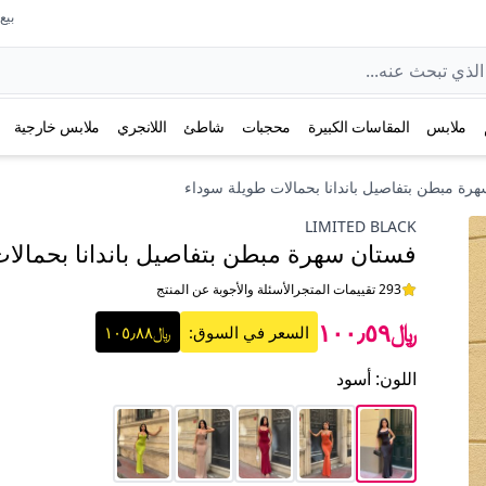
بيع عل
ملابس
المقاسات الكبيرة
محجبات
شاطئ
اللانجري
ملابس خارجية
رة مبطن بتفاصيل باندانا بحمالات طويلة سوداء
LIMITED BLACK
فستان سهرة مبطن بتفاصيل باندانا بحمالا
293 تقييمات المتجر
الأسئلة والأجوبة عن المنتج
﷼١٠٠٫٥٩
السعر في السوق:
﷼١٠٥٫٨٨
اللون
:
أسود