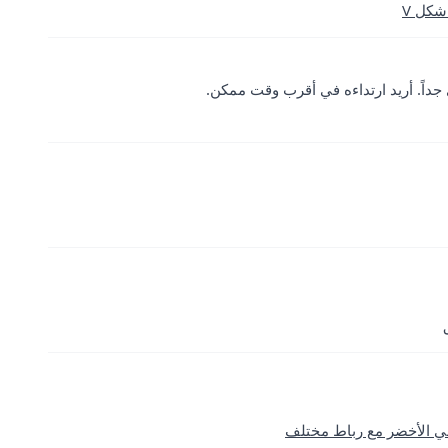
شكل V
داً. أريد ارتداءه في أقرب وقت ممكن.
لي الأخضر مع رباط مختلف