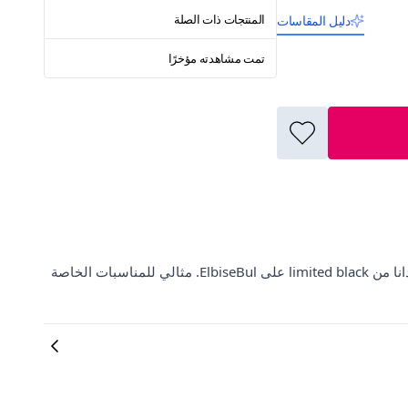
المنتجات ذات الصلة
دليل المقاسات
تمت مشاهدته مؤخرًا
اكتشفي أحدث صيحات الموضة مع فستان السهرة المبطن بتفاصيل باندانا من limited black على ElbiseBul. مثالي للمناسبات الخاصة