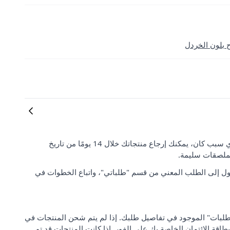
 بلون الخردل
رضا العملاء وتوقعاتهم مهمان بالنسبة لنا. إذا لم تكن راضيًا عن طلبك لأي سبب كان، يمكنك إرجاع منتجاتك خلال 14 يومًا من تاريخ
لملصقات سليمة.
ل إلى الطلب المعني من قسم "طلباتي"، واتباع الخطوات في
 من "مركز دعم الطلبات" الموجود في تفاصيل طلبك. إذا لم يتم شحن المنتجات في
بطاقة الائتمان الخاصة بك على الفور. إذا كانت المنتجات قد تم