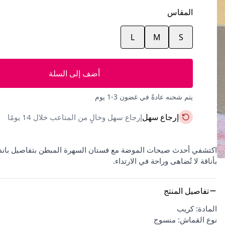
المقاس
L
M
S
أضف إلى السلة
يتم شحنه عادةً في غضون 3-1 يوم
إرجاع سهل
إرجاع سهل وخالٍ من المتاعب خلال 14 يومًا
بأناقة لا تُضاهى وراحة في الارتداء.
تفاصيل المنتج
المادة: كريب
نوع القماش: منسوج