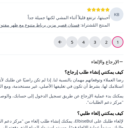
KB
أحببتها، ترتفع قليلاً أثناء المشي لكنها جميلة جداً
المنتج المُشتراة
:
فستان قصير مزين برباط متنوع مع ظهر مفتوح
5
4
3
2
1
الإرجاع والإلغاء
كيف يمكنني إنشاء طلب إرجاع؟
استلامك لها، بشرط أن تكون في تغليفها الأصلي، غير مستخدمة، ومع ا
يمكنك بدء عملية الإرجاع عن طريق تسجيل الدخول إلى حسابك، والوصو
"مركز دعم الطلبات".
كيف يمكنني إلغاء طلبي؟
لإلغاء طلبك على ElbiseBul، يمكنك إنشاء طلب إلغاء
طلبك، ستبدأ عملية الإلغاء فورًا، وسيتم استرداد المبلغ الذي دفعته إلى 