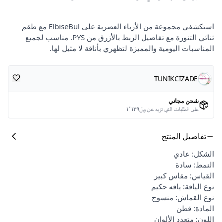
استكشفي مجموعة من الأزياء العصرية على ElbiseBul مع طقم
ثنائي التنورة مع تفاصيل الربط بالأزرق من PYS. مناسب لجميع
المناسبات اليومية والمميزة لتظهري بأناقة لا مثيل لها.
TUNİKCİZADE
شحن مجاني
على الطلبات التي تزيد عن ﷼١٬١٢٩
تفاصيل المنتج
الشكل: عادي
النمط: سادة
القياس: مقاس كبير
نوع الياقة: ياقه حكيم
نوع القماش: منسوج
المادة: قطن
اللون: متعدد الألوان