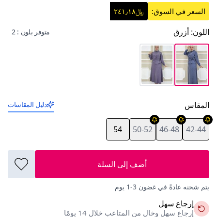
السعر في السوق:
﷼٢٤١٫١٨
اللون
:
أزرق
متوفر بلون : 2
المقاس
دليل المقاسات
54
50-52
46-48
42-44
أضف إلى السلة
يتم شحنه عادةً في غضون 3-1 يوم
إرجاع سهل
إرجاع سهل وخالٍ من المتاعب خلال 14 يومًا