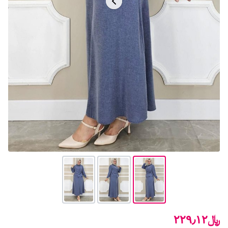
﷼٢٢٩٫١٢