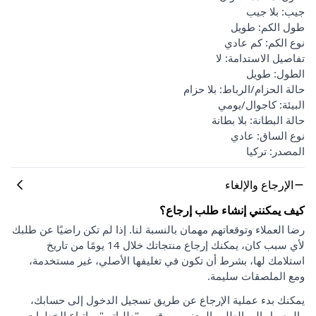
جيب: بلا جيب
طول الكم: طويل
نوع الكم: كم عادي
تفاصيل الاستدامة: لا
الطول: طويل
حالة الحزام/الرباط: بلا حزام
البيئة: كاجوال/يومي
حالة البطانة: بلا بطانة
نوع الساق: عادي
المصدر: تركيا
الإرجاع والإلغاء
كيف يمكنني إنشاء طلب إرجاع؟
رضا العملاء وتوقعاتهم مهمان بالنسبة لنا. إذا لم تكن راضيًا عن طلبك
لأي سبب كان، يمكنك إرجاع منتجاتك خلال 14 يومًا من تاريخ
استلامك لها، بشرط أن تكون في تغليفها الأصلي، غير مستخدمة،
ومع الملصقات سليمة.
يمكنك بدء عملية الإرجاع عن طريق تسجيل الدخول إلى حسابك،
والوصول إلى الطلب المعني من قسم "طلباتي"، واتباع الخطوات