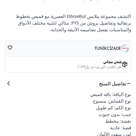
اكتشف مجموعة ملابس ElbiseBul العصرية مع قميص بخطوط
برتقالية وتفاصيل بروش من PYS. مثالي لتلبية مختلف الأذواق
والمناسبات بفضل تصاميمه الأنيقة والجذابة.
TUNİKCİZADE
شحن مجاني
على الطلبات التي تزيد عن ﷼١٬١٢٩
تفاصيل المنتج
نوع الياقة: ياقه قميص
نوع القماش: منسوج
نوع الكم: كم طويل
جيب: بدون جيوب
نقشة: مخطط
قصة: عادية
لون: متعدد الألوان