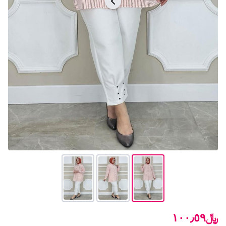
﷼١٠٠٫٥٩