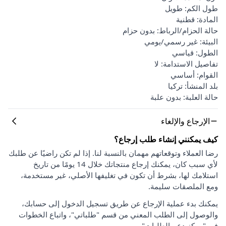
طول الكم: طويل
المادة: قطنية
حالة الحزام/الرباط: بدون حزام
البيئة: غير رسمي/يومي
الطول: قياسي
تفاصيل الاستدامة: لا
القوام: أساسي
بلد المنشأ: تركيا
حالة العلبة: بدون علبة
الإرجاع والإلغاء
كيف يمكنني إنشاء طلب إرجاع؟
رضا العملاء وتوقعاتهم مهمان بالنسبة لنا. إذا لم تكن راضيًا عن طلبك
لأي سبب كان، يمكنك إرجاع منتجاتك خلال 14 يومًا من تاريخ
استلامك لها، بشرط أن تكون في تغليفها الأصلي، غير مستخدمة،
ومع الملصقات سليمة.
يمكنك بدء عملية الإرجاع عن طريق تسجيل الدخول إلى حسابك،
والوصول إلى الطلب المعني من قسم "طلباتي"، واتباع الخطوات
في "مركز دعم الطلبات".