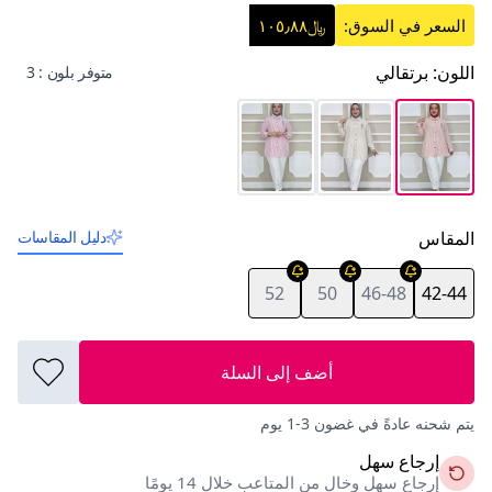
السعر في السوق:
﷼١٠٥٫٨٨
اللون
:
برتقالي
متوفر بلون : 3
المقاس
دليل المقاسات
52
50
46-48
42-44
أضف إلى السلة
يتم شحنه عادةً في غضون 3-1 يوم
إرجاع سهل
إرجاع سهل وخالٍ من المتاعب خلال 14 يومًا