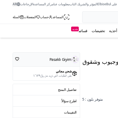
ى ElbiseBul
المؤثر والشريك التاب
معلومات عنا
مركز المساعدة
الإرجاعات
AR
المساعد
حساب
المفضلات
السلة
جديد
أحذية
تخفيضات
قسائم
Pasaklı Giyim
 وجيوب وشقوق
شحن مجاني
على الطلبات التي تزيد عن ﷼١٬١٢٩
تفاصيل المنتج
متوفر بلون : 5
اطرح سؤالاً
التقييمات