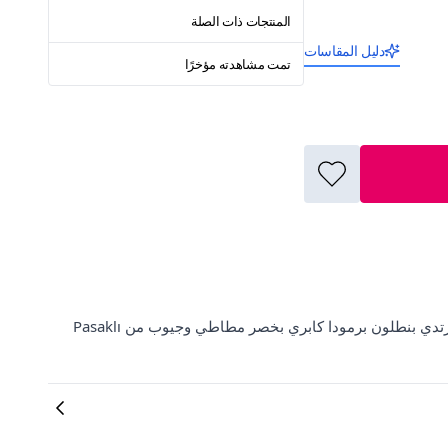
المنتجات ذات الصلة
دليل المقاسات
تمت مشاهدته مؤخرًا
اكتشف مجموعة مميزة من الملابس النسائية العصرية في ElbiseBul. ارتدي بنطلون برمودا كابري بخصر مطاطي وجيوب من Pasaklı