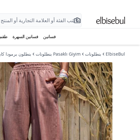
فساتين
فساتين السهرة
طقم
ElbiseBul
بنطلونات
Pasaklı Giyim بنطلونات
بنطلون برمودا ك