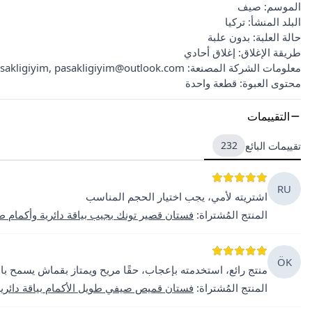
الموسم: صيف
البلد المنشأ: تركيا
حالة العلبة: بدون علبة
طريقة الإغلاق: إغلاق أحادي
معلومات الشركة المصنعة: Pasakligiyim, pasakligiyim@outlook.com, تركيا
محتوى العبوة: قطعة واحدة
التقييمات
تقييمات البائع
232
RU
اشتريته لأمي، يجب اختيار الحجم المناسب
المنتج المُشتراة
:
فستان قصير تونك بجيب بياقة دائرية وأكمام 
ÖK
منتج رائع، استخدمته بإعجاب، حقًا مريح ويمتاز بقماش يسمح با
المنتج المُشتراة
:
فستان قميص صيفي طويل الأكمام بياقة دائري