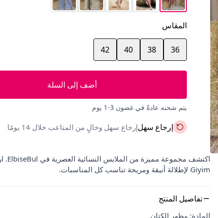
المقاس
42
40
38
36
أضف إلى السلة
يتم شحنه عادةً في غضون 3-1 يوم
إرجاع سهل
إرجاع سهل وخالٍ من المتاعب خلال 14 يومًا
Giyim لإطلالة أنيقة ومريحة تناسب كل المناسبات.
تفاصيل المنتج
المادة: مظهر الكتان