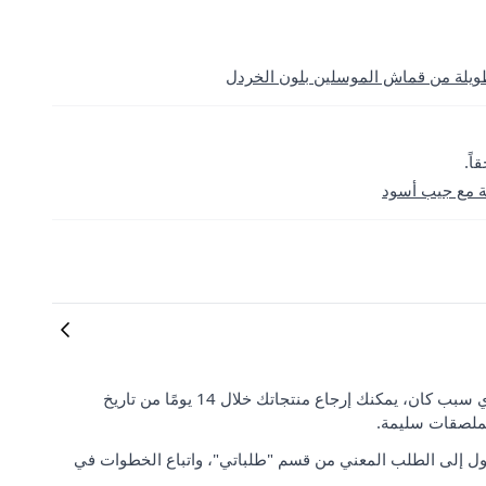
طويلة من قماش الموسلين بلون الخردل
ة مع جيب أسود
رضا العملاء وتوقعاتهم مهمان بالنسبة لنا. إذا لم تكن راضيًا عن طلبك لأي سبب كان، يمكنك إرجاع منتجاتك خلال 14 يومًا من تاريخ
لملصقات سليمة.
ل إلى الطلب المعني من قسم "طلباتي"، واتباع الخطوات في