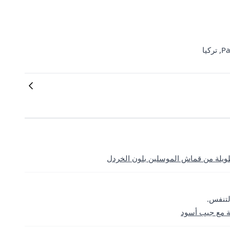
طويلة من قماش الموسلين بلون الخردل
لتنفس.
ة مع جيب أسود