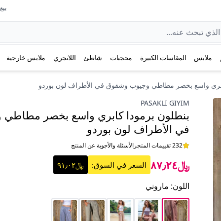
بيع عل
ملابس
المقاسات الكبيرة
محجبات
شاطئ
اللانجري
ملابس خارجية
ابري واسع بخصر مطاطي وجيوب وشقوق في الأطراف لون بوردو
PASAKLI GIYIM
بنطلون برمودا كابري واسع بخصر مطاطي
في الأطراف لون بوردو
232 تقييمات المتجر
الأسئلة والأجوبة عن المنتج
﷼٨٧٫٢٤
السعر في السوق:
﷼٩١٫٠٢
اللون
:
ماروني