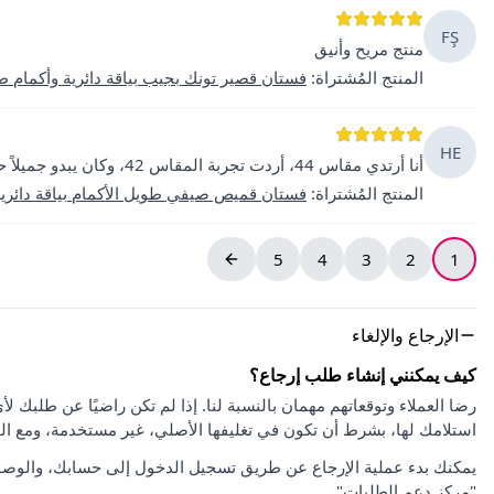
FŞ
منتج مريح وأنيق
المنتج المُشتراة
:
فستان قصير تونك بجيب بياقة دائرية وأكمام 
HE
أنا أرتدي مقاس 44، أردت تجربة المقاس 42، وكان يبدو جميلاً حقاً.
المنتج المُشتراة
:
فستان قميص صيفي طويل الأكمام بياقة دائري
5
4
3
2
1
الإرجاع والإلغاء
كيف يمكنني إنشاء طلب إرجاع؟
استلامك لها، بشرط أن تكون في تغليفها الأصلي، غير مستخدمة، ومع ا
يمكنك بدء عملية الإرجاع عن طريق تسجيل الدخول إلى حسابك، والوصو
"مركز دعم الطلبات".