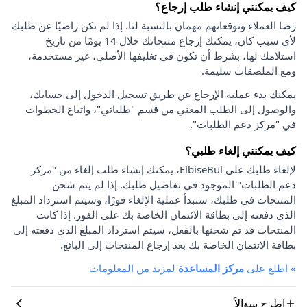
كيف يمكنني إنشاء طلب إرجاع؟
رضا العملاء وتوقعاتهم مهمان بالنسبة لنا. إذا لم تكن راضيًا عن طلبك
لأي سبب كان، يمكنك إرجاع منتجاتك خلال 14 يومًا من تاريخ
استلامك لها، بشرط أن تكون في تغليفها الأصلي، غير مستخدمة،
ومع الملصقات سليمة.
يمكنك بدء عملية الإرجاع عن طريق تسجيل الدخول إلى حسابك،
والوصول إلى الطلب المعني من قسم "طلباتي"، واتباع الخطوات
في "مركز دعم الطلبات".
كيف يمكنني إلغاء طلبي؟
لإلغاء طلبك على ElbiseBul، يمكنك إنشاء طلب إلغاء من "مركز
دعم الطلبات" الموجود في تفاصيل طلبك. إذا لم يتم شحن
المنتجات في طلبك، ستبدأ عملية الإلغاء فورًا، وسيتم استرداد المبلغ
الذي دفعته إلى بطاقة الائتمان الخاصة بك على الفور. إذا كانت
المنتجات قد تم شحنها بالفعل، سيتم استرداد المبلغ الذي دفعته إلى
بطاقة الائتمان الخاصة بك بعد إرجاع المنتجات إلى البائع.
»
اطلع على
مركز المساعدة
لمزيد من المعلومات
اطرح سؤالاً