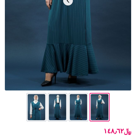
﷼١٤٨٫٦٢