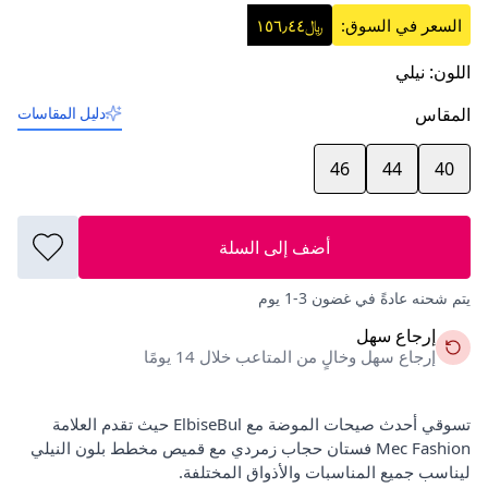
السعر في السوق:
﷼١٥٦٫٤٤
اللون
:
نيلي
المقاس
دليل المقاسات
46
44
40
أضف إلى السلة
يتم شحنه عادةً في غضون 3-1 يوم
إرجاع سهل
إرجاع سهل وخالٍ من المتاعب خلال 14 يومًا
تسوقي أحدث صيحات الموضة مع ElbiseBul حيث تقدم العلامة
Mec Fashion فستان حجاب زمردي مع قميص مخطط بلون النيلي
ليناسب جميع المناسبات والأذواق المختلفة.