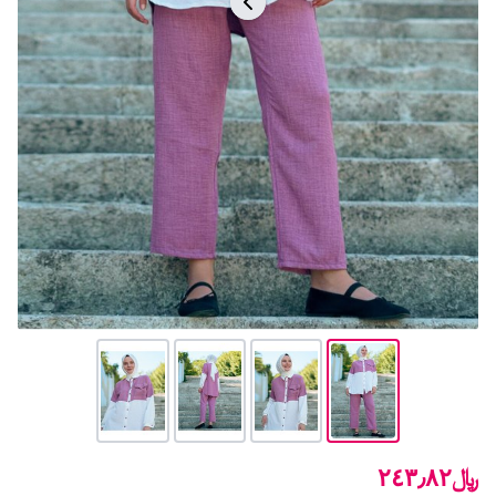
﷼٢٤٣٫٨٢