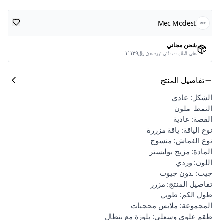
Mec Modest
شحن مجاني
على الطلبات التي تزيد عن ﷼١٬١٢٩
تفاصيل المنتج
الشكل: عادي
النمط: ملون
القصة: عادية
نوع الياقة: ياقة مزررة
نوع القماش: منسوج
المادة: مزيج بوليستر
اللون: وردي
جيب: بدون جيوب
تفاصيل المنتج: مزرر
طول الكم: طويل
المجموعة: ملابس محجبات
طقم علوي وسفلي: بلوزة مع بنطال