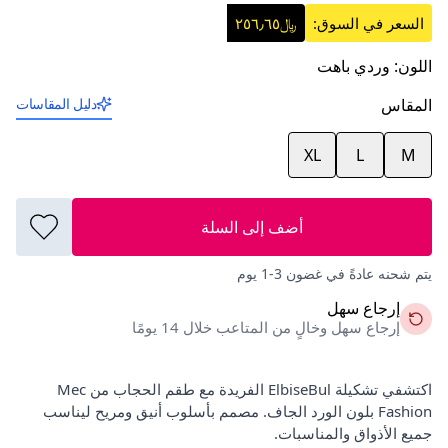
السعر في السوق:
﷼٢٥٦٫٦٥
اللون
:
وردي باهت
المقاس
دليل المقاسات
XL
L
M
أضف إلى السلة
يتم شحنه عادةً في غضون 3-1 يوم
إرجاع سهل
إرجاع سهل وخالٍ من المتاعب خلال 14 يومًا
اكتشفي تشكيلة ElbiseBul الفريدة مع طقم الحجاب من Mec
Fashion بلون الورد الجاف. مصمم بأسلوب أنيق ومريح ليناسب
جميع الأذواق والمناسبات.