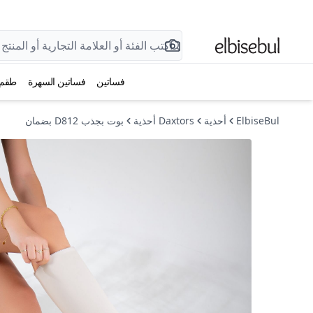
فساتين
فساتين السهرة
طقم
ElbiseBul
أحذية
Daxtors أحذية
بوت بجذب D812 بضمان