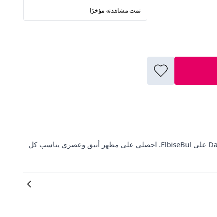
تمت مشاهدته مؤخرًا
اكتشفي أحدث صيحات الموضة مع بوت بجذب D812 بضمان من Daxtors على ElbiseBul. احصلي على مظهر أنيق وعصري يناسب كل