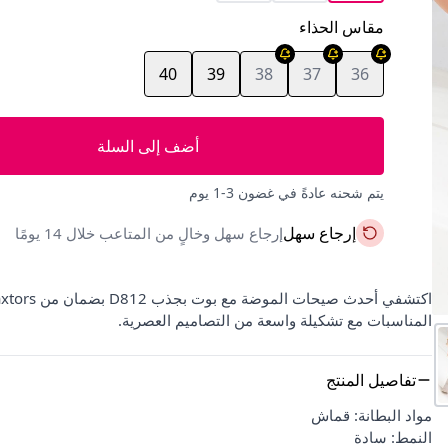
مقاس الحذاء
40
39
38
37
36
أضف إلى السلة
يتم شحنه عادةً في غضون 3-1 يوم
إرجاع سهل
إرجاع سهل وخالٍ من المتاعب خلال 14 يومًا
المناسبات مع تشكيلة واسعة من التصاميم العصرية.
تفاصيل المنتج
مواد البطانة: قماش
النمط: سادة