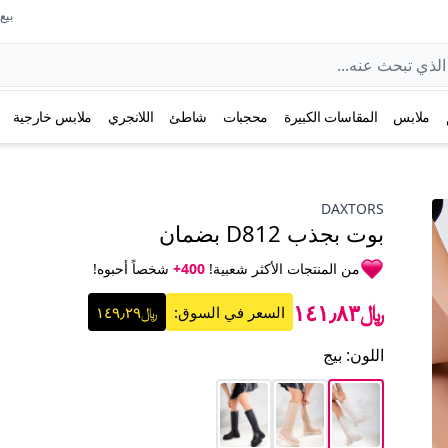
بيع عل
ملابس
المقاسات الكبيرة
محجبات
شاطئ
اللانجري
ملابس خارجية
DAXTORS
بوت بجذب D812 بضمان
من المنتجات الأكثر شعبية!
400+
شخصاً أحبوه!
﷼١٤١٫٨٣
السعر في السوق:
﷼١٤٩٫٢٩
اللون
:
بيج