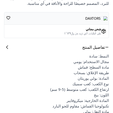
للبرد، المصمم خصيصًا للراحة والأناقة في أي مناسبة.
DAXTORS
شحن مجاني
على الطلبات التي تزيد عن ﷼١٬١٢٩
تفاصيل المنتج
النمط: سادة
مجال الاستخدام: يومي
مادة السطح: قماش
طريقة الإغلاق: بسحاب
المادة: بولي يوريثان
نوع الكعب: كعب سميك
ارتفاع الكعب: كعب متوسط (5-9 سم)
اللون: بيج
المادة الخارجية: ميكروفايبر
تكنولوجيا القماش: مقاوم للجو البارد
مادة النعل: بولي