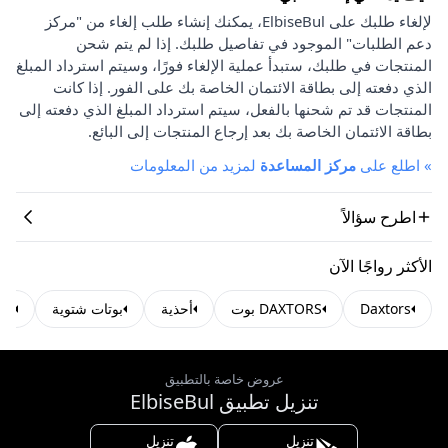
لإلغاء طلبك على ElbiseBul، يمكنك إنشاء طلب إلغاء من "مركز
دعم الطلبات" الموجود في تفاصيل طلبك. إذا لم يتم شحن
المنتجات في طلبك، ستبدأ عملية الإلغاء فورًا، وسيتم استرداد المبلغ
الذي دفعته إلى بطاقة الائتمان الخاصة بك على الفور. إذا كانت
المنتجات قد تم شحنها بالفعل، سيتم استرداد المبلغ الذي دفعته إلى
بطاقة الائتمان الخاصة بك بعد إرجاع المنتجات إلى البائع.
»
اطلع على
مركز المساعدة
لمزيد من المعلومات
اطرح سؤالاً
الأكثر رواجًا الآن
Daxtors
DAXTORS بوت
أحذية
بوتات شتوية
بوت
عروض خاصة بالتطبيق
تنزيل تطبيق ElbiseBul
تنزيل
تنزيل