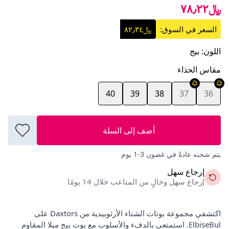
﷼٧٨٫٢٢
السعر في السوق:
﷼٨٢٫٣٤
اللون
:
بيج
مقاس الحذاء
40
39
38
37
36
أضف إلى السلة
يتم شحنه عادةً في غضون 3-1 يوم
إرجاع سهل
إرجاع سهل وخالٍ من المتاعب خلال 14 يومًا
اكتشفي مجموعة بوتات الشتاء الأرثوبيدية من Daxtors على
ElbiseBul. استمتعي بالدفء والأسلوب مع بوت بيج ميلا المقاوم