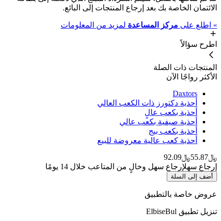
الائتمان الخاصة بك بعد إرجاع المنتجات إلى البائع.
»
اطلع على
مركز المساعدة
لمزيد من المعلومات
اطرح سؤالاً
المنتجات ذات الصلة
الأكثر رواجًا الآن
Daxtors
أحذية دكتورز ذات الكعب العالي
أحذية بكعب عالٍ
أحذية صيفية بكعب عالي
أحذية بكعب بيج
أحذية كعب عالية معروضة للبيع
﷼55.87
﷼92.09
إرجاع سهل
إرجاع سهل وخالٍ من المتاعب خلال 14 يومًا
أضف إلى السلة
عروض خاصة بالتطبيق
تنزيل تطبيق ElbiseBul