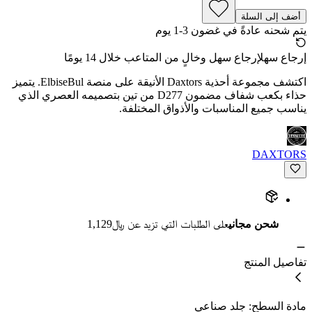
أضف إلى السلة
يتم شحنه عادةً في غضون 3-1 يوم
إرجاع سهل
إرجاع سهل وخالٍ من المتاعب خلال 14 يومًا
اكتشف مجموعة أحذية Daxtors الأنيقة على منصة ElbiseBul. يتميز
حذاء بكعب شفاف مضمون D277 من تين بتصميمه العصري الذي
يناسب جميع المناسبات والأذواق المختلفة.
DAXTORS
شحن مجاني
على الطلبات التي تزيد عن ﷼1,129
تفاصيل المنتج
مادة السطح: جلد صناعي