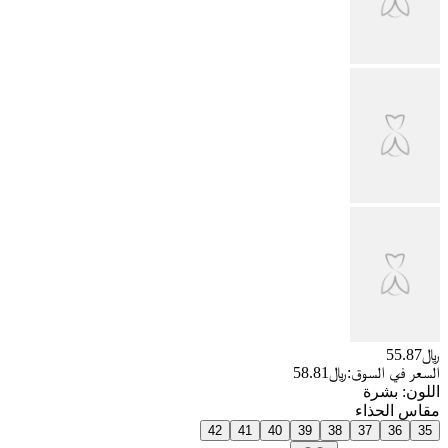
﷼55.87
السعر في السوق:
﷼58.81
اللون
:
بشرة
مقاس الحذاء
42
41
40
39
38
37
36
35