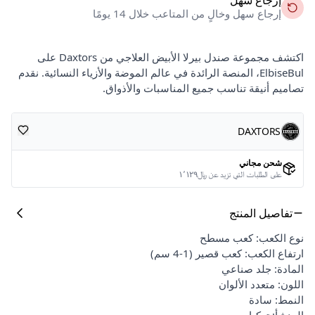
إرجاع سهل وخالٍ من المتاعب خلال 14 يومًا
اكتشف مجموعة صندل بيرلا الأبيض العلاجي من Daxtors على
ElbiseBul، المنصة الرائدة في عالم الموضة والأزياء النسائية. نقدم
تصاميم أنيقة تناسب جميع المناسبات والأذواق.
DAXTORS
شحن مجاني
على الطلبات التي تزيد عن ﷼١٬١٢٩
تفاصيل المنتج
نوع الكعب: كعب مسطح
ارتفاع الكعب: كعب قصير (1-4 سم)
المادة: جلد صناعي
اللون: متعدد الألوان
النمط: سادة
المنشأ: تركيا