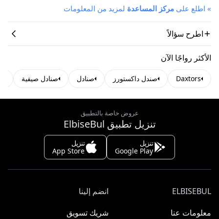
»
اطلع على
مركز المساعدة
لمزيد من المعلومات
اطرح سؤالاً
الأكثر رواجًا الآن
Daxtors
صندل داكستورز
صنادل
صنادل صيفية
ال
عروض خاصة بالتطبيق
تنزيل تطبيق ElbiseBul
تنزيل
تنزيل
App Store
Google Play
ELBISEBUL
انضم إلينا
معلومات عنا
شريك تسويق