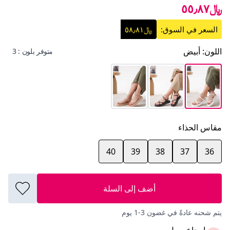
﷼٥٥٫٨٧
السعر في السوق:
﷼٥٨٫٨١
اللون
:
أبيض
متوفر بلون : 3
مقاس الحذاء
40
39
38
37
36
أضف إلى السلة
يتم شحنه عادةً في غضون 3-1 يوم
إرجاع سهل