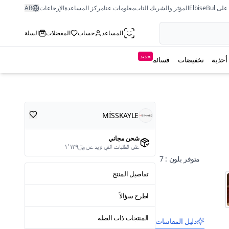
ى ElbiseBul
المؤثر والشريك التاب
معلومات عنا
مركز المساعدة
الإرجاعات
AR
المساعد
حساب
المفضلات
السلة
جديد
أحذية
تخفيضات
قسائم
MİSSKAYLE
شحن مجاني
على الطلبات التي تزيد عن ﷼١٬١٢٩
متوفر بلون : 7
تفاصيل المنتج
اطرح سؤالاً
المنتجات ذات الصلة
دليل المقاسات