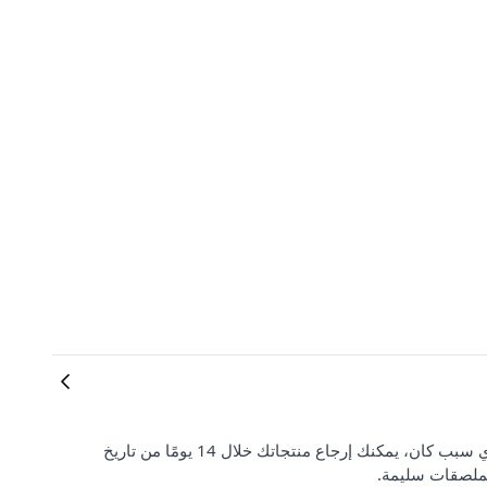
رضا العملاء وتوقعاتهم مهمان بالنسبة لنا. إذا لم تكن راضيًا عن طلبك لأي سبب كان، يمكنك إرجاع منتجاتك خلال 14 يومًا من تاريخ
لملصقات سليمة.