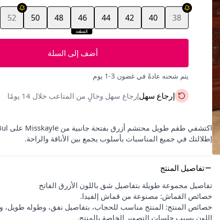
52
50
48
46
44
42
40
38
القطعة
الأخيرة
أضف إلى السلة
يتم شحنه عادةً في غضون 3-1 يوم
إرجاع سهل
إرجاع سهل وخالٍ من المتاعب خلال 14 يومًا
إطلالتك في جميع المناسبات بأسلوب يجمع بين الأناقة والراحة.
تفاصيل المنتج
تفاصيل مجموعة طويلة بتفاصيل شق باللون الأزرق الفاتح
خصائص القماش: مصنوعة من قماش إلفيدا.
خصائص المنتج: المنتج مناسب للحجاب، بتفاصيل نفق، وطوله طويل، 
اللون بسبب جلسات التصوير الخاصة بالمنتج.