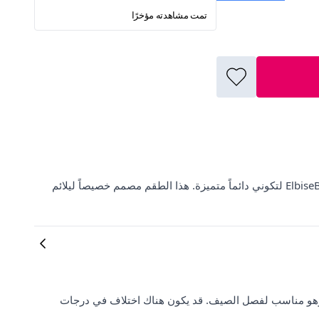
تمت مشاهدته مؤخرًا
اكتشفي طقم طويل محتشم أزرق بفتحة جانبية من Misskayle على ElbiseBul لتكوني دائماً متميزة. هذا الطقم مصمم خصيصاً ليلائم
وهو مناسب لفصل الصيف. قد يكون هناك اختلاف في درجات