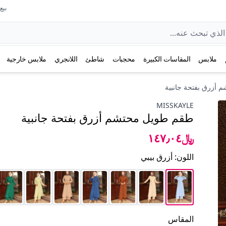
بيع عل
ملابس
المقاسات الكبيرة
محجبات
شاطئ
اللانجري
ملابس خارجية
أزرق بفتحة جانبية
MISSKAYLE
طقم طويل محتشم أزرق بفتحة جانبية
﷼١٤٧٫٠٤
اللون
:
أزرق بيبي
المقاس