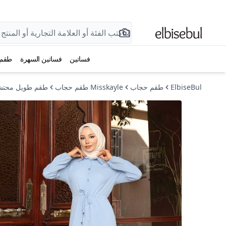
فساتين
فساتين السهرة
طقم
ElbiseBul
طقم حجاب
Misskayle طقم حجاب
طقم طويل محتشم 